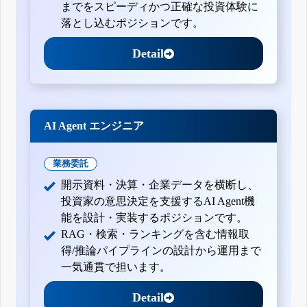
までをスピーディかつ正確な投資体験に
落とし込むポジションです。
Detail
AI Agent エンジニア
業務委託
開示資料・決算・企業データを横断し、
投資家の意思決定を支援するAI Agent機
能を設計・実装するポジションです。
RAG・検索・ランキングを含む情報取
得/推論パイプラインの設計から運用まで
一気通貫で担います。
Detail