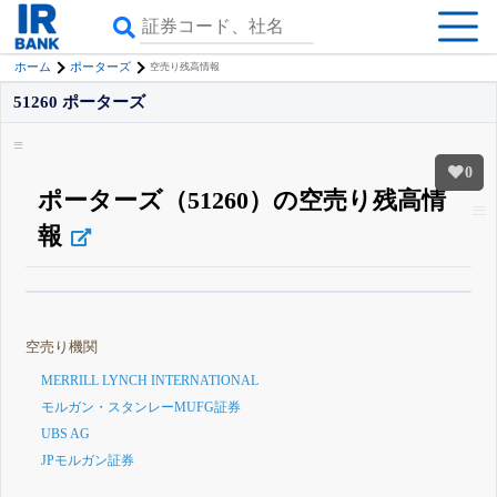
ホーム
ポーターズ
空売り残高情報
51260 ポーターズ
0
ポーターズ（51260）の空売り残高情
報
β版IRBANKでは、
8月24日まで完全無料
銘柄スクリーニング
がさらに詳し
くできる
無料でβ版をはじめる
空売り機関
登録すると永久30%OFFと米株版の先行利用も付きます
MERRILL LYNCH INTERNATIONAL
モルガン・スタンレーMUFG証券
UBS AG
JPモルガン証券