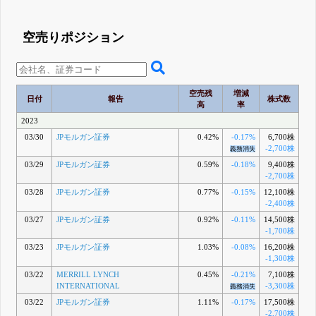
空売りポジション
空売残
増減
日付
報告
株式数
高
率
2023
03/30
JPモルガン証券
0.42%
-0.17%
6,700株
-2,700株
義務消失
03/29
JPモルガン証券
0.59%
-0.18%
9,400株
-2,700株
03/28
JPモルガン証券
0.77%
-0.15%
12,100株
-2,400株
03/27
JPモルガン証券
0.92%
-0.11%
14,500株
-1,700株
03/23
JPモルガン証券
1.03%
-0.08%
16,200株
-1,300株
03/22
MERRILL LYNCH
0.45%
-0.21%
7,100株
INTERNATIONAL
-3,300株
義務消失
03/22
JPモルガン証券
1.11%
-0.17%
17,500株
-2,700株