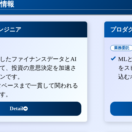
用情報
ンジニア
プロダ
業務委託
積したファイナンスデータとAI
ML
て、投資の意思決定を加速さ
をス
ンです。
込む
ータベースまで一貫して関われる
す。
Detail