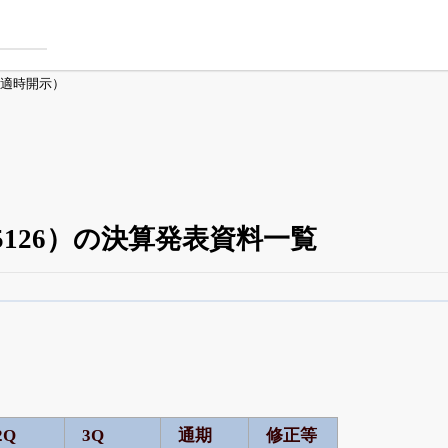
適時開示）
126）の決算発表資料一覧
四半期業績・決算の進捗
がさらに詳しく見られる
24日まで完全無料
でβ版をはじめる
OFFと米株版の先行利用も付きます
2Q
3Q
通期
修正等