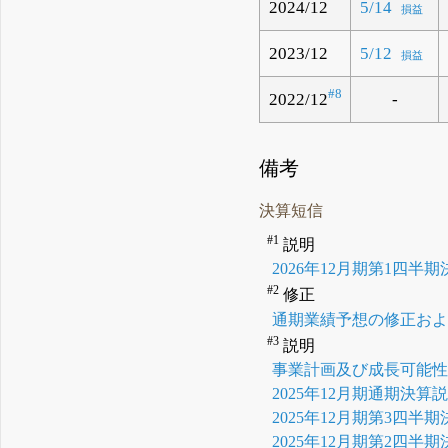
2024/12
5/14
損益
2023/12
5/12
損益
#8
2022/12
-
備考
決算短信
#1
説明
2026年12月期第1四半
#2
修正
通期業績予想の修正お
#3
説明
事業計画及び成長可能
2025年12月期通期決算
2025年12月期第3四半
2025年12月期第2四半