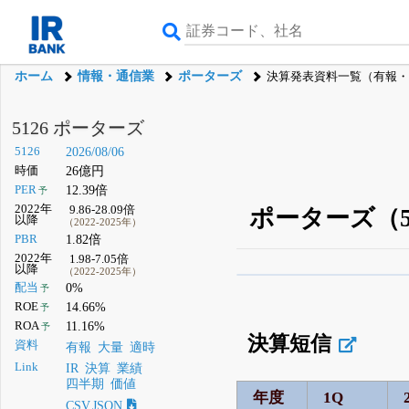
ホーム
情報・通信業
ポーターズ
決算発表資料一覧（有報・
5126 ポーターズ
5126
2026/08/06
時価
26億円
PER
12.39倍
予
2022年
9.86-28.09倍
ポーターズ（5
以降
（2022-2025年）
PBR
1.82倍
2022年
1.98-7.05倍
以降
（2022-2025年）
β版IRBANKでは、
8月
配当
0%
予
ROE
14.66%
予
無料
ROA
11.16%
予
決算短信
登録すると永久30%
資料
有報
大量
適時
Link
IR
決算
業績
四半期
価値
年度
1Q
CSV,JSON