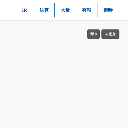
IR
決算
大量
有報
適時
0
追加