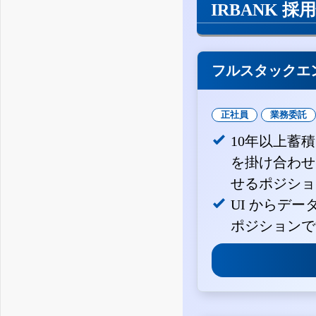
IRBANK 採
フルスタックエ
正社員
業務委託
10年以上蓄
を掛け合わせ
せるポジショ
UI からデ
ポジションで