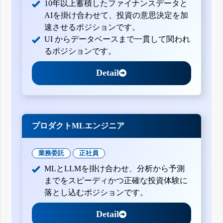
10年以上蓄積したファイナンスデータと
AIを掛け合わせて、投資の意思決定を加
速させるポジションです。
UI からデータベースまで一貫して関われ
るポジションです。
Detail
プロダクトMLエンジニア
業務委託
正社員
MLとLLMを掛け合わせ、分析から予測
までをスピーディかつ正確な投資体験に
落とし込むポジションです。
Detail