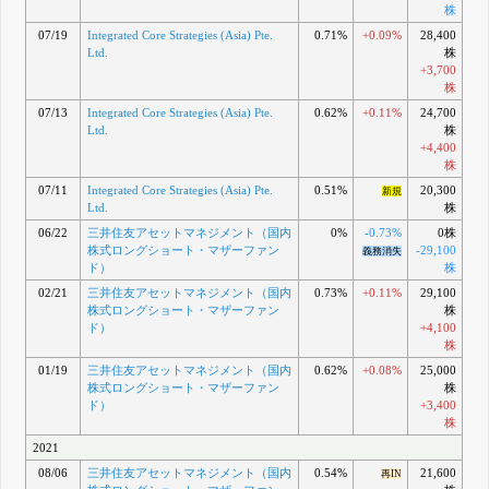
株
07/19
Integrated Core Strategies (Asia) Pte.
0.71%
+0.09%
28,400
Ltd.
株
+3,700
株
07/13
Integrated Core Strategies (Asia) Pte.
0.62%
+0.11%
24,700
Ltd.
株
+4,400
株
07/11
Integrated Core Strategies (Asia) Pte.
0.51%
20,300
新規
Ltd.
株
06/22
三井住友アセットマネジメント（国内
0%
-0.73%
0株
株式ロングショート・マザーファン
-29,100
義務消失
ド）
株
02/21
三井住友アセットマネジメント（国内
0.73%
+0.11%
29,100
株式ロングショート・マザーファン
株
ド）
+4,100
株
01/19
三井住友アセットマネジメント（国内
0.62%
+0.08%
25,000
株式ロングショート・マザーファン
株
ド）
+3,400
株
2021
08/06
三井住友アセットマネジメント（国内
0.54%
21,600
再IN