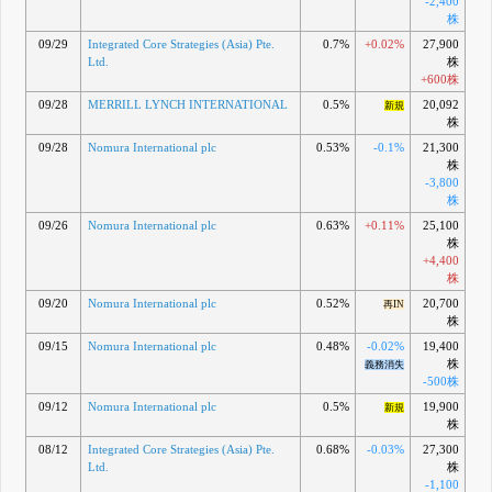
-2,400
株
09/29
Integrated Core Strategies (Asia) Pte.
0.7%
+0.02%
27,900
Ltd.
株
+600株
09/28
MERRILL LYNCH INTERNATIONAL
0.5%
20,092
新規
株
09/28
Nomura International plc
0.53%
-0.1%
21,300
株
-3,800
株
09/26
Nomura International plc
0.63%
+0.11%
25,100
株
+4,400
株
09/20
Nomura International plc
0.52%
20,700
再IN
株
09/15
Nomura International plc
0.48%
-0.02%
19,400
株
義務消失
-500株
09/12
Nomura International plc
0.5%
19,900
新規
株
08/12
Integrated Core Strategies (Asia) Pte.
0.68%
-0.03%
27,300
Ltd.
株
-1,100