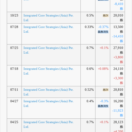
-8,410
株
10/23
Integrated Core Strategies (Asia) Pte.
0.5%
20,010
再IN
Ltd.
株
07/28
Integrated Core Strategies (Asia) Pte.
0.33%
-0.37%
13,500
Ltd.
株
義務消失
-14,410
株
07/25
Integrated Core Strategies (Asia) Pte.
0.7%
+0.1%
27,910
Ltd.
株
+3,800
株
07/18
Integrated Core Strategies (Asia) Pte.
0.6%
+0.08%
24,110
Ltd.
株
+3,300
株
07/11
Integrated Core Strategies (Asia) Pte.
0.52%
20,810
再IN
Ltd.
株
04/27
Integrated Core Strategies (Asia) Pte.
0.4%
-0.3%
16,200
Ltd.
株
義務消失
-11,923
株
04/25
Integrated Core Strategies (Asia) Pte.
0.7%
+0.1%
28,123
Ltd.
株
+4,200