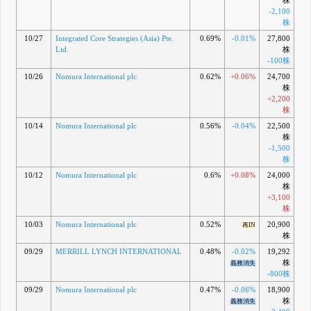
株
-2,100
株
10/27
Integrated Core Strategies (Asia) Pte.
0.69%
-0.01%
27,800
Ltd.
株
-100株
10/26
Nomura International plc
0.62%
+0.06%
24,700
株
+2,200
株
10/14
Nomura International plc
0.56%
-0.04%
22,500
株
-1,500
株
10/12
Nomura International plc
0.6%
+0.08%
24,000
株
+3,100
株
10/03
Nomura International plc
0.52%
20,900
再IN
株
09/29
MERRILL LYNCH INTERNATIONAL
0.48%
-0.02%
19,292
株
義務消失
-800株
09/29
Nomura International plc
0.47%
-0.06%
18,900
株
義務消失