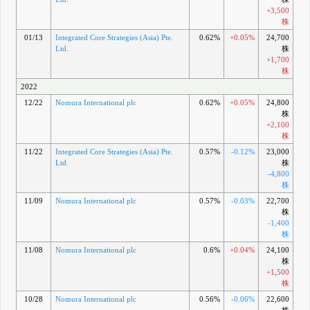
+3,500
株
01/13
Integrated Core Strategies (Asia) Pte.
0.62%
+0.05%
24,700
Ltd.
株
+1,700
株
2022
12/22
Nomura International plc
0.62%
+0.05%
24,800
株
+2,100
株
11/22
Integrated Core Strategies (Asia) Pte.
0.57%
-0.12%
23,000
Ltd.
株
-4,800
株
11/09
Nomura International plc
0.57%
-0.03%
22,700
株
-1,400
株
11/08
Nomura International plc
0.6%
+0.04%
24,100
株
+1,500
株
10/28
Nomura International plc
0.56%
-0.06%
22,600