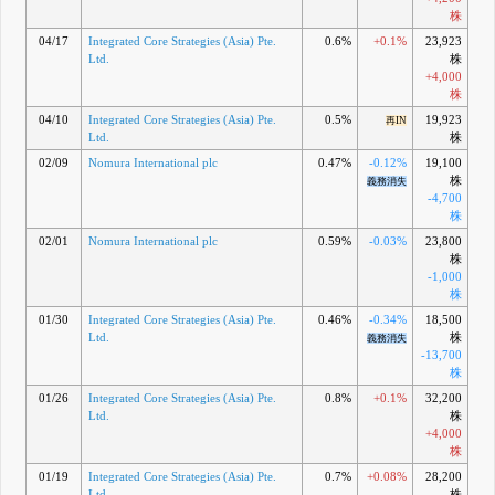
株
04/17
Integrated Core Strategies (Asia) Pte.
0.6%
+0.1%
23,923
Ltd.
株
+4,000
株
04/10
Integrated Core Strategies (Asia) Pte.
0.5%
19,923
再IN
Ltd.
株
02/09
Nomura International plc
0.47%
-0.12%
19,100
株
義務消失
-4,700
株
02/01
Nomura International plc
0.59%
-0.03%
23,800
株
-1,000
株
01/30
Integrated Core Strategies (Asia) Pte.
0.46%
-0.34%
18,500
Ltd.
株
義務消失
-13,700
株
01/26
Integrated Core Strategies (Asia) Pte.
0.8%
+0.1%
32,200
Ltd.
株
+4,000
株
01/19
Integrated Core Strategies (Asia) Pte.
0.7%
+0.08%
28,200
Ltd.
株