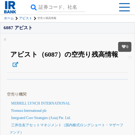
ホーム
アビスト
空売り残高情報
6087 アビスト
0
アビスト（6087）の空売り残高情報
β版IRBANKでは、
8月24日まで完全無料
空売り・信用需給
がさらに詳しく
見られる
無料でβ版をはじめる
空売り機関
登録すると永久30%OFFと米株版の先行利用も付きます
MERRILL LYNCH INTERNATIONAL
Nomura International plc
Integrated Core Strategies (Asia) Pte. Ltd.
三井住友アセットマネジメント（国内株式ロングショート・マザーフ
ァンド）