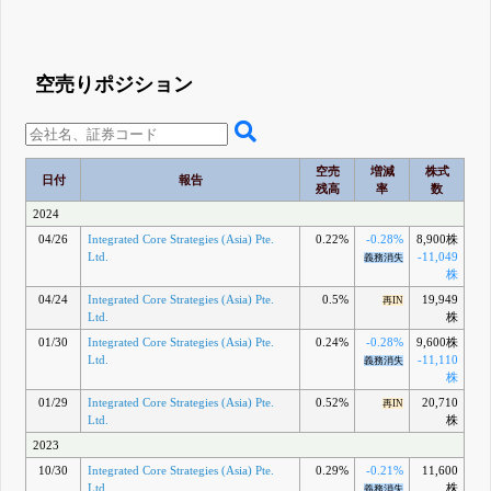
空売りポジション
空売
増減
株式
日付
報告
残高
率
数
2024
04/26
Integrated Core Strategies (Asia) Pte.
0.22%
-0.28%
8,900株
Ltd.
-11,049
義務消失
株
04/24
Integrated Core Strategies (Asia) Pte.
0.5%
19,949
再IN
Ltd.
株
01/30
Integrated Core Strategies (Asia) Pte.
0.24%
-0.28%
9,600株
Ltd.
-11,110
義務消失
株
01/29
Integrated Core Strategies (Asia) Pte.
0.52%
20,710
再IN
Ltd.
株
2023
10/30
Integrated Core Strategies (Asia) Pte.
0.29%
-0.21%
11,600
Ltd.
株
義務消失