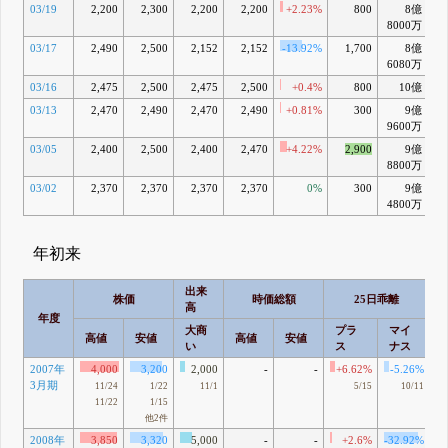
03/19
2,200
2,300
2,200
2,200
+2.23%
800
8億
-
8000万
03/17
2,490
2,500
2,152
2,152
-13.92%
1,700
8億
-
6080万
03/16
2,475
2,500
2,475
2,500
+0.4%
800
10億
+
03/13
2,470
2,490
2,470
2,490
+0.81%
300
9億
+
9600万
03/05
2,400
2,500
2,400
2,470
+4.22%
2,900
9億
+
8800万
03/02
2,370
2,370
2,370
2,370
0%
300
9億
+
4800万
年初来
出来
株価
時価総額
25日乖離
高
年度
大商
プラ
マイ
高値
安値
高値
安値
い
ス
ナス
2007年
4,000
3,200
2,000
-
-
+6.62%
-5.26%
3月期
11/24
1/22
11/1
5/15
10/11
11/22
1/15
他2件
2008年
3,850
3,320
5,000
-
-
+2.6%
-32.92%