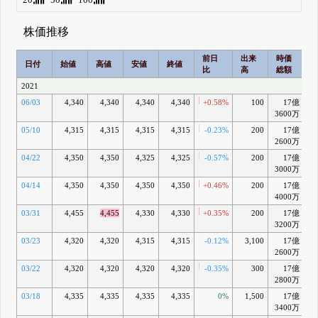
株価推移
前日
出来
時価
2
日付
始値
高値
安値
終値
比
高
総額
2021
06/03
4,340
4,340
4,340
4,340
+0.58%
100
17億
+
3600万
05/10
4,315
4,315
4,315
4,315
-0.23%
200
17億
-
2600万
04/22
4,350
4,350
4,325
4,325
-0.57%
200
17億
3000万
04/14
4,350
4,350
4,350
4,350
+0.46%
200
17億
+
4000万
03/31
4,455
4,455
4,330
4,330
+0.35%
200
17億
-
3200万
03/23
4,320
4,320
4,315
4,315
-0.12%
3,100
17億
-
2600万
03/22
4,320
4,320
4,320
4,320
-0.35%
300
17億
-
2800万
03/18
4,335
4,335
4,335
4,335
0%
1,500
17億
+
3400万