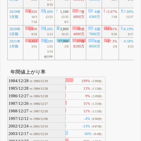
8/16
2019年
1,920
1,609
1,100
7億
6億
+5.07%
-7.09%
3月期
6800万
4360万
10/3
12/25
12/25
7/18
12/27
7/18
8/2
2020年
2,600
1,695
3,800
10億
6億
+31.81%
-6.19%
3月期
4000万
7800万
9/26
5/13
10/25
9/26
3/17
2021年
4,455
2,200
17,900
17億
8億
+27.3%
-0.58%
3月期
8200万
8000万
3/31
5/25
2/8
2/8
3/23
5/14
他10件
年間値上がり率
1984/12/28
199%
vs 1983/12/19
（2.99倍）
1985/12/28
13%
vs 1984/12/28
（1.13倍）
1986/12/27
9%
vs 1985/12/28
（1.09倍）
1987/12/26
31%
vs 1986/12/27
（1.31倍）
1988/12/27
11%
vs 1987/12/26
（1.11倍）
1997/12/12
-4%
vs 1996/12/06
（0.96倍）
2002/12/24
-13%
vs 2001/12/10
（0.87倍）
2003/12/17
-60%
vs 2002/12/24
（0.4倍）