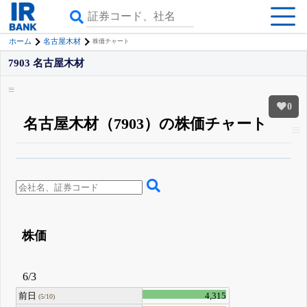
ホーム
名古屋木材
株価チャート
7903 名古屋木材
0
名古屋木材（7903）の株価チャート
β版IRBANKでは、
8月24日まで完全無料
四半期業績・決算の進捗
がさらに
詳しく見られる
無料でβ版をはじめる
登録すると永久30%OFFと米株版の先行利用も付きます
株価
6/3
前日
4,315
(5/10)