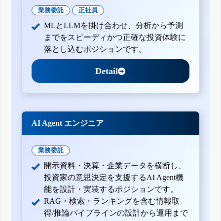
業務委託
正社員
MLとLLMを掛け合わせ、分析から予測
までをスピーディかつ正確な投資体験に
落とし込むポジションです。
Detail
AI Agent エンジニア
業務委託
開示資料・決算・企業データを横断し、
投資家の意思決定を支援するAI Agent機
能を設計・実装するポジションです。
RAG・検索・ランキングを含む情報取
得/推論パイプラインの設計から運用まで