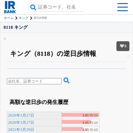
ホーム
キング
逆日歩情報
8118 キング
0
キング（8118）の逆日歩情報
β版IRBANKでは、
8月24日まで完全無料
空売り・信用需給
がさらに詳しく
見られる
無料でβ版をはじめる
登録すると永久30%OFFと米株版の先行利用も付きます
高額な逆日歩の発生履歴
2020年3月27日
1.85
円/1日
2026年3月27日
1.45
円/1日
2022年3月29日
1.05
円/1日