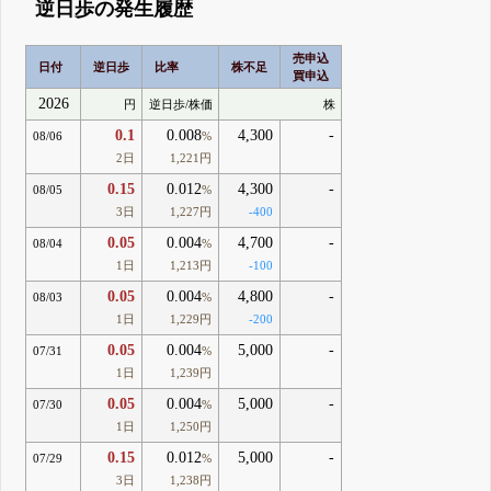
逆日歩の発生履歴
売申込
日付
逆日歩
比率
株不足
買申込
2026
円
逆日歩/株価
株
0.1
0.008
4,300
-
08/06
%
2日
1,221円
0.15
0.012
4,300
-
08/05
%
3日
1,227円
-400
0.05
0.004
4,700
-
08/04
%
1日
1,213円
-100
0.05
0.004
4,800
-
08/03
%
1日
1,229円
-200
0.05
0.004
5,000
-
07/31
%
1日
1,239円
0.05
0.004
5,000
-
07/30
%
1日
1,250円
0.15
0.012
5,000
-
07/29
%
3日
1,238円