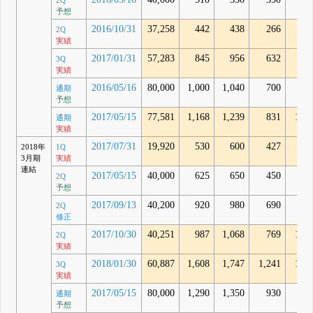
2Q
予想
2016/10/31
37,258
442
438
266
-14
2Q
実績
2017/01/31
57,283
845
956
632
86
3Q
実績
2016/05/16
80,000
1,000
1,040
700
通期
予想
2017/05/15
77,581
1,168
1,239
831
1,12
通期
実績
2017/07/31
19,920
530
600
427
49
2018年
1Q
3月期
実績
連結
2017/05/15
40,000
625
650
450
2Q
予想
2017/09/13
40,200
920
980
690
2Q
修正
2017/10/30
40,251
987
1,068
769
1,00
2Q
実績
2018/01/30
60,887
1,608
1,747
1,241
1,65
3Q
実績
2017/05/15
80,000
1,290
1,350
930
通期
予想