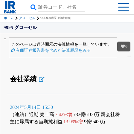
ホーム
グローセル
決算発表履歴（適時開示）
9995 グローセル
このページは適時開示の決算情報を一覧しています。
0
有価証券報告書を含めた決算履歴をみる
会社業績
β版IRBANKでは、
8月24日まで完全無料
四半期業績・決算の進捗
がさらに
詳しく見られる
無料でβ版をはじめる
2024年5月14日 15:30
登録すると永久30%OFFと米株版の先行利用も付きます
（連結）通期 売上高
7.42%増
733億6100万 親会社株
主に帰属する当期純利益
13.99%増
9億9400万