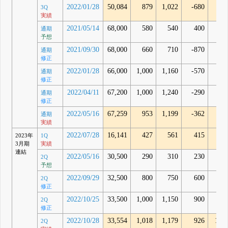
2022/01/28
50,084
879
1,022
-680
-51
3Q
実績
2021/05/14
68,000
580
540
400
通期
予想
2021/09/30
68,000
660
710
-870
通期
修正
2022/01/28
66,000
1,000
1,160
-570
通期
修正
2022/04/11
67,200
1,000
1,240
-290
通期
修正
2022/05/16
67,259
953
1,199
-362
-5
通期
実績
2022/07/28
16,141
427
561
415
82
2023年
1Q
3月期
実績
連結
2022/05/16
30,500
290
310
230
2Q
予想
2022/09/29
32,500
800
750
600
2Q
修正
2022/10/25
33,500
1,000
1,150
900
2Q
修正
2022/10/28
33,554
1,018
1,179
926
1,59
2Q