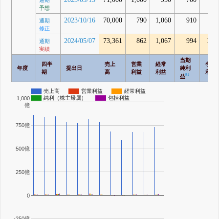
通期
予想
2023/10/16
70,000
790
1,060
910
通期
修正
2024/05/07
73,361
862
1,067
994
1,76
通期
実績
当期
四半
売上
営業
経常
包括
年度
提出日
純利
期
高
利益
利益
利益
#1
益
売上高
営業利益
経常利益
純利（株主帰属）
包括利益
1,000
億
750億
500億
250億
0
-250億