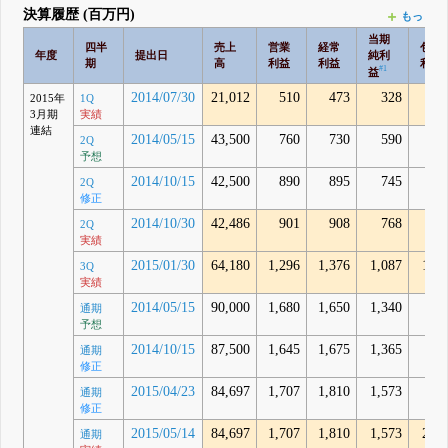
決算履歴 (百万円)
もっとみ
当期
四半
売上
営業
経常
包括
年度
提出日
純利
期
高
利益
利益
利益
#1
益
2014/07/30
21,012
510
473
328
31
2015年
1Q
3月期
実績
連結
2014/05/15
43,500
760
730
590
2Q
予想
2014/10/15
42,500
890
895
745
2Q
修正
2014/10/30
42,486
901
908
768
96
2Q
実績
2015/01/30
64,180
1,296
1,376
1,087
1,64
3Q
実績
2014/05/15
90,000
1,680
1,650
1,340
通期
予想
2014/10/15
87,500
1,645
1,675
1,365
通期
修正
2015/04/23
84,697
1,707
1,810
1,573
通期
修正
2015/05/14
84,697
1,707
1,810
1,573
2,29
通期