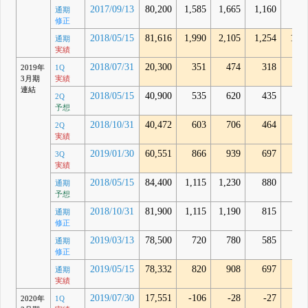
2017/09/13
80,200
1,585
1,665
1,160
通期
修正
2018/05/15
81,616
1,990
2,105
1,254
1,26
通期
実績
2018/07/31
20,300
351
474
318
42
2019年
1Q
3月期
実績
連結
2018/05/15
40,900
535
620
435
2Q
予想
2018/10/31
40,472
603
706
464
53
2Q
実績
2019/01/30
60,551
866
939
697
26
3Q
実績
2018/05/15
84,400
1,115
1,230
880
通期
予想
2018/10/31
81,900
1,115
1,190
815
通期
修正
2019/03/13
78,500
720
780
585
通期
修正
2019/05/15
78,332
820
908
697
40
通期
実績
2019/07/30
17,551
-106
-28
-27
-23
2020年
1Q