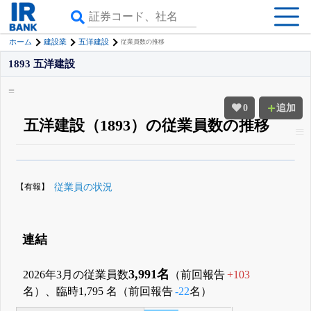
ホーム
建設業
五洋建設
従業員数の推移
1893 五洋建設
0
追加
五洋建設（1893）の従業員数の推移
β版IRBANKでは、
8月24日まで完全無料
役員の兼任・大株主
がさらに詳し
く追える
無料でβ版をはじめる
【有報】
従業員の状況
登録すると永久30%OFFと米株版の先行利用も付きます
連結
3,991名
2026年3月の従業員数
（前回報告
+103
名）、臨時1,795 名（前回報告
-22
名）