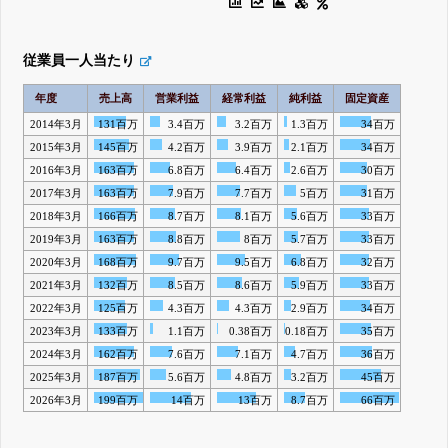
従業員一人当たり
年度
売上高
営業利益
経常利益
純利益
固定資産
2014年3月
131百万
3.4百万
3.2百万
1.3百万
34百万
2015年3月
145百万
4.2百万
3.9百万
2.1百万
34百万
2016年3月
163百万
6.8百万
6.4百万
2.6百万
30百万
2017年3月
163百万
7.9百万
7.7百万
5百万
31百万
2018年3月
166百万
8.7百万
8.1百万
5.6百万
33百万
2019年3月
163百万
8.8百万
8百万
5.7百万
33百万
2020年3月
168百万
9.7百万
9.5百万
6.8百万
32百万
2021年3月
132百万
8.5百万
8.6百万
5.9百万
33百万
2022年3月
125百万
4.3百万
4.3百万
2.9百万
34百万
2023年3月
133百万
1.1百万
0.38百万
0.18百万
35百万
2024年3月
162百万
7.6百万
7.1百万
4.7百万
36百万
2025年3月
187百万
5.6百万
4.8百万
3.2百万
45百万
2026年3月
199百万
14百万
13百万
8.7百万
66百万