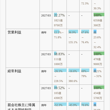
72.3%
～
30.3%
22.27%
-
-
100%
2027/03
1821億
6358億
9700万
300万
営業利益
例年
12.2%～
36.9%
67.6%
残
71.8%
～
～
23.6%
135.1%
76.4%
～
32.4%
18.83%
-
-
100%
2027/03
111億
478億
1000万
9000万
経常利益
例年
-26.5%
-16.6%
69%～
残21%
～
～
79%
～31%
228.5%
380.6%
19.52%
-
-
100%
2027/03
105億
434億
4300万
5700万
親会社株主に帰属
例年
-52.3%
-45.9%
70.6%
残
する当期純利益
～
～
～
20.6%