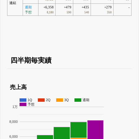
連結
通期
+6,358
+479
+435
+279
-
予想
8,180
590
540
350
四半期毎実績
売上高
1Q
2Q
3Q
通期
予想
1万
8,000
6,000