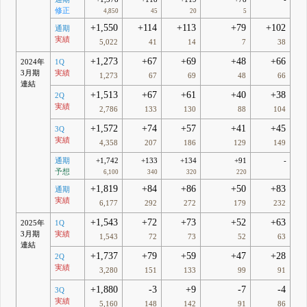
修正
4,850
45
20
5
+1,550
+114
+113
+79
+102
通期
実績
5,022
41
14
7
38
+1,273
+67
+69
+48
+66
2024年
1Q
3月期
実績
1,273
67
69
48
66
連結
+1,513
+67
+61
+40
+38
2Q
実績
2,786
133
130
88
104
+1,572
+74
+57
+41
+45
3Q
実績
4,358
207
186
129
149
通期
+1,742
+133
+134
+91
-
予想
6,100
340
320
220
+1,819
+84
+86
+50
+83
通期
実績
6,177
292
272
179
232
+1,543
+72
+73
+52
+63
2025年
1Q
3月期
実績
1,543
72
73
52
63
連結
+1,737
+79
+59
+47
+28
2Q
実績
3,280
151
133
99
91
+1,880
-3
+9
-7
-4
3Q
実績
5,160
148
142
91
86