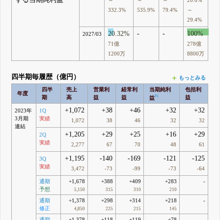
332.3%
535.9%
79.4%
～
29.4%
20.32%
-
-
100%
2027/03
71億
278億
1200万
8800万
四半期毎履歴（億円）
もっとみる
四半
売上
営業利
経常利
当期純利
包括利
年度
#1
期
高
益
益
益
益
+1,072
+38
+46
+32
+32
2023年
1Q
3月期
実績
1,072
38
46
32
32
連結
+1,205
+29
+25
+16
+29
2Q
実績
2,277
67
70
48
61
+1,195
-140
-169
-121
-125
3Q
実績
3,472
-73
-99
-73
-64
通期
+1,678
+388
+409
+283
-
予想
5,150
315
310
210
通期
+1,378
+298
+314
+218
-
修正
4,850
225
215
145
通期
+1,378
+118
+119
+78
-