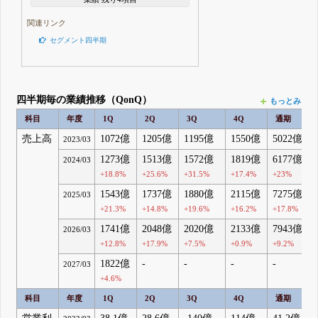
関連リンク
セグメント四半期
四半期毎の業績推移（QonQ）
もっとみる
科目
年度
1Q
2Q
3Q
4Q
通期
売上高
1072億
1205億
1195億
1550億
5022億
2023/03
1273億
1513億
1572億
1819億
6177億
2024/03
+18.8%
+25.6%
+31.5%
+17.4%
+23%
1543億
1737億
1880億
2115億
7275億
2025/03
+21.3%
+14.8%
+19.6%
+16.2%
+17.8%
1741億
2048億
2020億
2133億
7943億
2026/03
+12.8%
+17.9%
+7.5%
+0.9%
+9.2%
1822億
-
-
-
-
2027/03
+4.6%
科目
年度
1Q
2Q
3Q
4Q
通期