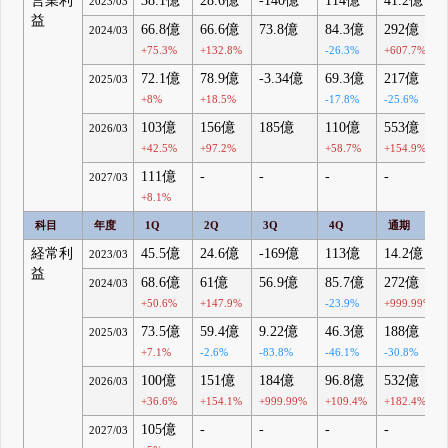
営業利
38.1億
28.6億
-140億
114億
41.2億
2023/03
益
66.8億
66.6億
73.8億
84.3億
292億
2024/03
+75.3%
+132.8%
-26.3%
+607.7%
72.1億
78.9億
-3.34億
69.3億
217億
2025/03
+8%
+18.5%
-17.8%
-25.6%
103億
156億
185億
110億
553億
2026/03
+42.5%
+97.2%
+58.7%
+154.9%
111億
-
-
-
-
2027/03
+8.1%
科目
年度
1Q
2Q
3Q
4Q
通期
経常利
45.5億
24.6億
-169億
113億
14.2億
2023/03
益
68.6億
61億
56.9億
85.7億
272億
2024/03
+50.6%
+147.9%
-23.9%
+999.99%
73.5億
59.4億
9.22億
46.3億
188億
2025/03
+7.1%
-2.6%
-83.8%
-46.1%
-30.8%
100億
151億
184億
96.8億
532億
2026/03
+36.6%
+154.1%
+999.99%
+109.4%
+182.4%
105億
-
-
-
-
2027/03