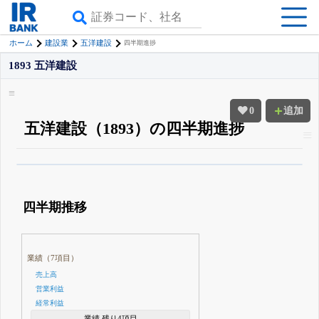
ホーム
建設業
五洋建設
四半期進捗
1893 五洋建設
0
追加
五洋建設（1893）の四半期進捗
β版IRBANKでは、
8月24日まで完全無料
四半期業績・決算の進捗
がさらに
詳しく見られる
無料でβ版をはじめる
四半期推移
登録すると永久30%OFFと米株版の先行利用も付きます
業績（7項目）
売上高
営業利益
経常利益
業績 残り4項目