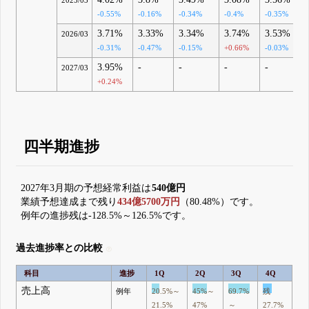
2025/03
-0.55%
-0.16%
-0.34%
-0.4%
-0.35%
3.71%
3.33%
3.34%
3.74%
3.53%
2026/03
-0.31%
-0.47%
-0.15%
+0.66%
-0.03%
3.95%
-
-
-
-
2027/03
+0.24%
四半期進捗
2027年3月期の予想経常利益は
540億円
業績予想達成まで残り
434億5700万円
（80.48%）です。
例年の進捗残は-128.5%～126.5%です。
過去進捗率との比較
科目
進捗
1Q
2Q
3Q
4Q
売上高
例年
20.5%～
45%～
69.7%
残
21.5%
47%
～
27.7%