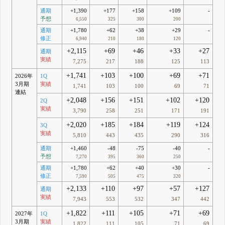
通期
+1,390
+177
+158
+109
-
予想
6,550
325
300
200
通期
+1,780
+62
+38
+29
-
修正
6,940
210
180
120
+2,115
+69
+46
+33
+27
通期
実績
7,275
217
188
125
113
+1,741
+103
+100
+69
+71
2026年
1Q
3月期
実績
1,741
103
100
69
71
連結
+2,048
+156
+151
+102
+120
2Q
実績
3,790
258
251
171
191
+2,020
+185
+184
+119
+124
3Q
実績
5,810
443
435
290
316
通期
+1,460
-48
-75
-40
-
予想
7,270
395
360
250
通期
+1,780
+62
+40
+30
-
修正
7,590
505
475
320
+2,133
+110
+97
+57
+127
通期
実績
7,943
553
532
347
442
+1,822
+111
+105
+71
+69
2027年
1Q
3月期
実績
1,822
111
105
71
69