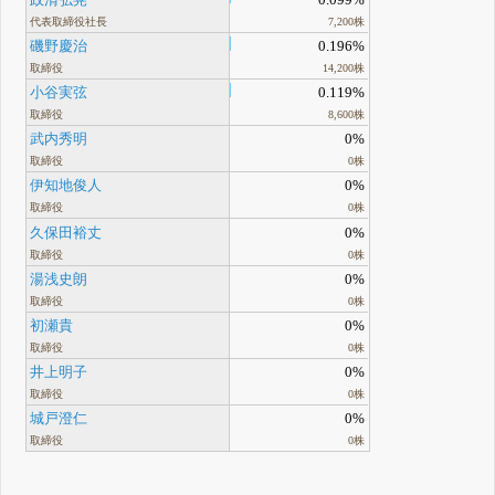
代表取締役社長
7,200株
磯野慶治
0.196%
取締役
14,200株
小谷実弦
0.119%
取締役
8,600株
武内秀明
0%
取締役
0株
伊知地俊人
0%
取締役
0株
久保田裕丈
0%
取締役
0株
湯浅史朗
0%
取締役
0株
初瀬貴
0%
取締役
0株
井上明子
0%
取締役
0株
城戸澄仁
0%
取締役
0株