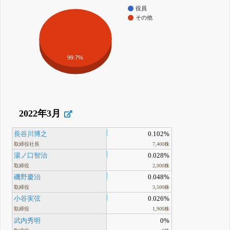
役員
その他
99.7%
2022年3月
長谷川博之
0.102%
取締役社長
7,400株
湯ノ口智治
0.028%
取締役
2,000株
磯野慶治
0.048%
取締役
3,500株
小谷実弦
0.026%
取締役
1,900株
武内秀明
0%