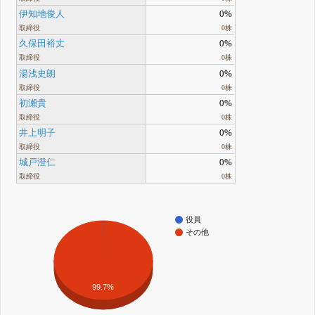
伊知地俊人
0%
取締役
0株
久保田裕丈
0%
取締役
0株
湯浅史朗
0%
取締役
0株
初瀬貴
0%
取締役
0株
井上明子
0%
取締役
0株
城戸澄仁
0%
取締役
0株
役員
その他
99.7%