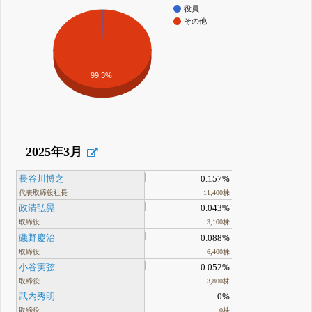
役員
その他
99.3%
2025年3月
長谷川博之
0.157%
代表取締役社長
11,400株
政清弘晃
0.043%
取締役
3,100株
磯野慶治
0.088%
取締役
6,400株
小谷実弦
0.052%
取締役
3,800株
武内秀明
0%
取締役
0株