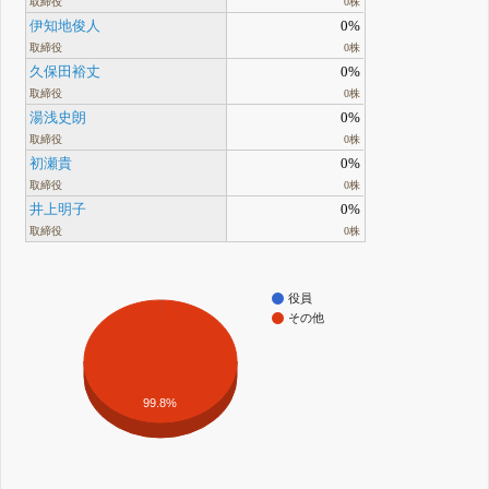
取締役
0株
伊知地俊人
0%
取締役
0株
久保田裕丈
0%
取締役
0株
湯浅史朗
0%
取締役
0株
初瀬貴
0%
取締役
0株
井上明子
0%
取締役
0株
役員
その他
99.8%