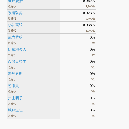
磯野慶治
0.062%
取締役
4,500株
政清弘晃
0.023%
取締役
1,700株
小谷実弦
0.036%
取締役
2,600株
武内秀明
0%
取締役
0株
伊知地俊人
0%
取締役
0株
久保田裕丈
0%
取締役
0株
湯浅史朗
0%
取締役
0株
初瀬貴
0%
取締役
0株
井上明子
0%
取締役
0株
城戸澄仁
0%
取締役
0株