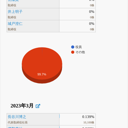
取締役
0株
井上明子
0%
取締役
0株
城戸澄仁
0%
取締役
0株
役員
その他
99.7%
2023年3月
長谷川博之
0.139%
代表取締役社長
10,100株