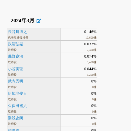
2024年3月
長谷川博之
0.146%
代表取締役社長
10,600株
政清弘晃
0.032%
取締役
2,300株
磯野慶治
0.074%
取締役
5,400株
小谷実弦
0.044%
取締役
3,200株
武内秀明
0%
取締役
0株
伊知地俊人
0%
取締役
0株
久保田裕丈
0%
取締役
0株
湯浅史朗
0%
取締役
0株
初瀬貴
0%