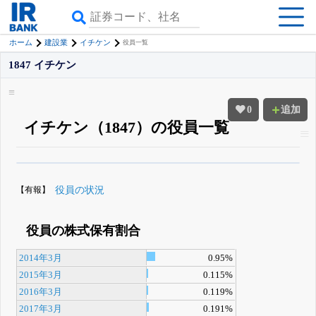
ホーム
建設業
イチケン
役員一覧
1847 イチケン
0
追加
イチケン（1847）の役員一覧
β版IRBANKでは、
8月24日まで完全無料
役員の兼任・大株主
がさらに詳し
く追える
無料でβ版をはじめる
【有報】
役員の状況
登録すると永久30%OFFと米株版の先行利用も付きます
役員の株式保有割合
2014年3月
0.95%
2015年3月
0.115%
2016年3月
0.119%
2017年3月
0.191%