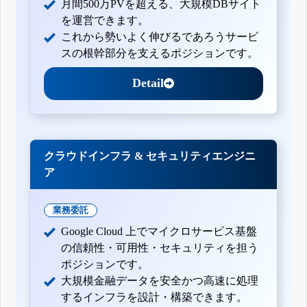
月間500万PVを超える、大規模DBサイト
を運営できます。
これから勢いよく伸びるであろうサービ
スの根幹部分を支えるポジションです。
Detail
クラウドインフラ & セキュリティエンジニ
ア
業務委託
Google Cloud 上でマイクロサービス基盤
の信頼性・可用性・セキュリティを担う
ポジションです。
大規模金融データを安全かつ高速に処理
するインフラを設計・構築できます。