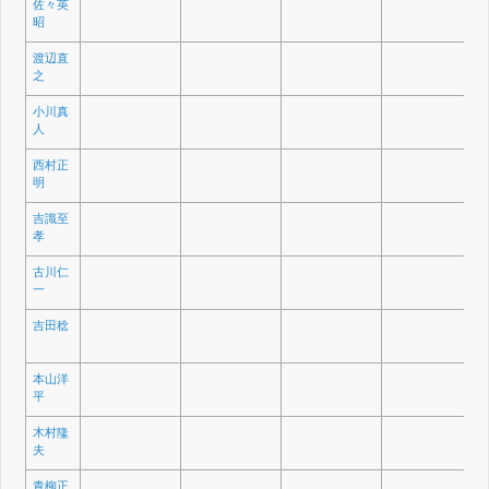
佐々英
昭
渡辺直
之
小川真
人
西村正
明
吉識至
孝
古川仁
一
吉田稔
本山洋
平
木村隆
夫
青柳正