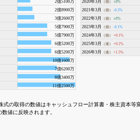
2億5100万
2020年3月
±0%
（個）
2億8900万
2021年3月
-0.3%
（個）
3億2600万
2022年3月
±0%
（個）
5億7900万
2023年3月
-0.1%
（個）
5億7900万
2024年3月
+0.1%
（個）
6億5200万
2025年3月
+0.2%
（連）
6億5200万
2026年3月
+1.5%
（連）
10億1600万
7億6200万
8億3400万
11億2500万
株式の取得の数値はキャッシュフロー計算書・株主資本等
の数値に反映されます。