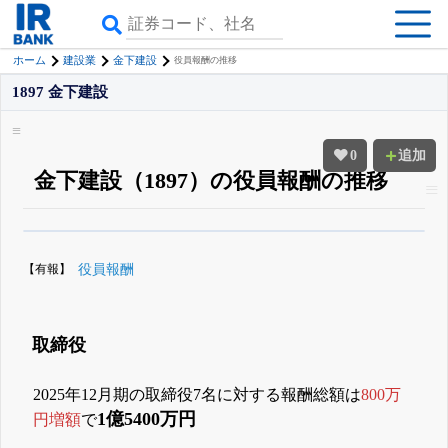
ホーム
建設業
金下建設
役員報酬の推移
1897 金下建設
0
追加
金下建設（1897）の役員報酬の推移
β版IRBANKでは、
8月24日まで完全無料
役員の兼任・大株主
がさらに詳し
く追える
無料でβ版をはじめる
【有報】
役員報酬
登録すると永久30%OFFと米株版の先行利用も付きます
取締役
2025年12月期の取締役7名に対する報酬総額は
800万
1億5400万円
円増額
で