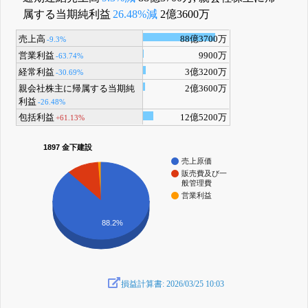
属する当期純利益
26.48%減
2億3600万
売上高
88億3700万
-9.3%
営業利益
9900万
-63.74%
経常利益
3億3200万
-30.69%
親会社株主に帰属する当期純
2億3600万
利益
-26.48%
包括利益
12億5200万
+61.13%
1897 金下建設
売上原価
販売費及び一
般管理費
営業利益
88.2%
損益計算書: 2026/03/25 10:03