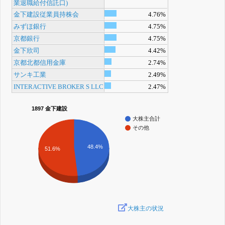
業退職給付信託口)
金下建設従業員持株会
4.76%
みずほ銀行
4.75%
京都銀行
4.75%
金下欣司
4.42%
京都北都信用金庫
2.74%
サンキ工業
2.49%
INTERACTIVE BROKER S LLC
2.47%
1897 金下建設
大株主合計
その他
48.4%
51.6%
大株主の状況