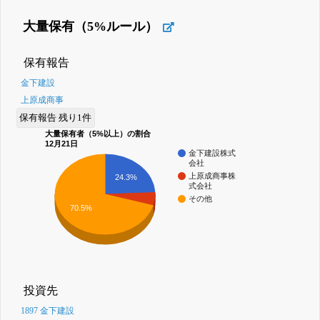
大量保有（5%ルール）
保有報告
金下建設
上原成商事
保有報告 残り1件
大量保有者（5%以上）の割合
12月21日
金下建設株式
会社
上原成商事株
24.3%
式会社
その他
70.5%
投資先
1897 金下建設