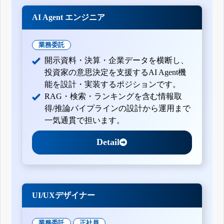
AI Agent エンジニア
業務委託
開示資料・決算・企業データを横断し、
投資家の意思決定を支援するAI Agent機
能を設計・実装するポジションです。
RAG・検索・ランキングを含む情報取
得/推論パイプラインの設計から運用まで
一気通貫で担います。
Detail
UI/UXデザイナー
業務委託
正社員