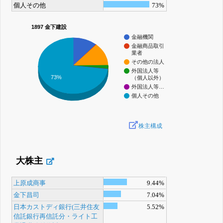
個人その他
73%
1897 金下建設
金融機関
金融商品取引
業者
その他の法人
外国法人等
73%
（個人以外）
外国法人等…
個人その他
株主構成
大株主
上原成商事
9.44%
金下昌司
7.04%
日本カストディ銀行(三井住友
5.52%
信託銀行再信託分・ライト工