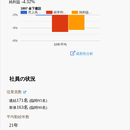
-4.32%
純利益
1897 金下建設
売上高…
経常利…
純利益…
-2%
-4%
-6%
10年平均
成長性分析
社員の状況
従業員数
171名
連結
(臨時95名)
163名
単体
(臨時90名)
平均勤続年数
21年