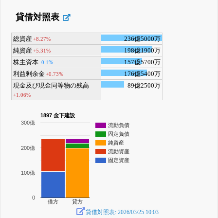
貸借対照表
総資産
236億5000万
+8.27%
純資産
198億1900万
+5.31%
株主資本
157億5700万
-0.1%
利益剰余金
176億5400万
+0.73%
現金及び現金同等物の残高
89億2500万
+1.06%
1897 金下建設
300億
流動負債
固定負債
純資産
200億
流動資産
固定資産
100億
0
借方
貸方
貸借対照表: 2026/03/25 10:03