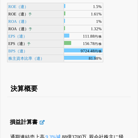
ROE（連）
1.5%
ROE（連）
1.61%
予
ROA（連）
1%
ROA（連）
1.32%
予
EPS（連）
111.88
円/株
EPS（連）
156.78
予
円/株
BPS（連）
9724.48
円/株
株主資本比率（連）
81.98%
決算概要
損益計算書
通期連結売上高
9.3%減
88億3700万, 親会社株主に帰