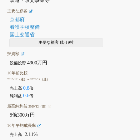
製造・販売事業等
主要な顧客
京都府
看護学校整備
国土交通省
主要な顧客 残り9社
投資額
4900万円
設備投資
10年前比較
2015/12（連）～2025/12（連）
0.8
売上高
倍
0.6
純利益
倍
最高純利益
2020/12（連）
5億300万円
10年平均成長率
-2.11%
売上高