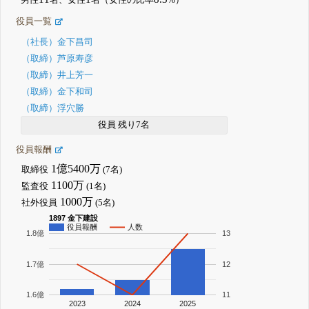
役員一覧
（社長）金下昌司
（取締）芦原寿彦
（取締）井上芳一
（取締）金下和司
（取締）浮穴勝
役員 残り7名
役員報酬
1億5400万
取締役
(7名)
1100万
監査役
(1名)
1000万
社外役員
(5名)
1897 金下建設
役員報酬
人数
1.8億
13
1.7億
12
1.6億
11
2023
2024
2025