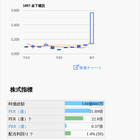
1897 金下建設
3,600
3,400
3,200
3,000
7/13
7/22
8/7
株価チャート
株式指標
時価総額
136億880万
PER（連）
31.89倍
PER（連）
22.8倍
予
PBR（連）
0.37倍
配当利回り
1.4% (50)
予