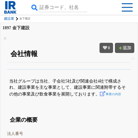
建設業
金下建設
1897
金下建設
0
追加
会社情報
β版IRBANKでは、
8月24日まで完全無料
四半期業績・決算の進捗
がさらに
詳しく見られる
無料でβ版をはじめる
当社グループは当社、子会社5社及び関連会社4社で構成さ
登録すると永久30%OFFと米株版の先行利用も付きます
れ、建設事業を主な事業として、建設事業に関連附帯するそ
の他の事業及び飲食事業を展開しております。
事業の内容
企業の概要
法人番号