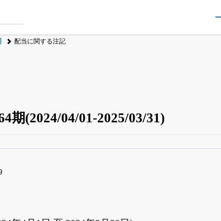
期
配当に関する注記
2024/04/01-2025/03/31)
四半期業績・決算の進捗
がさらに詳しく見られる
24日まで完全無料
でβ版をはじめる
9
OFFと米株版の先行利用も付きます