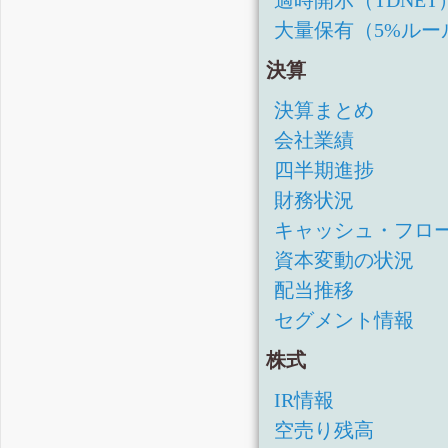
四半期報告書-第60期第2
大量保有（5%ルー
四半期報告書-第60期第1
有価証券報告書-第59期(平
決算
四半期報告書-第59期第3四
決算まとめ
四半期報告書-第59期第2
会社業績
四半期報告書-第59期第1
四半期進捗
有価証券報告書-第58期(平
財務状況
四半期報告書-第58期第3四
キャッシュ・フロ
資本変動の状況
四半期報告書-第58期第2四
配当推移
四半期報告書-第58期第1四
セグメント情報
有価証券報告書-第57期(平
四半期報告書-第57期第3四
株式
四半期報告書-第57期第2四
IR情報
四半期報告書-第57期第1四
空売り残高