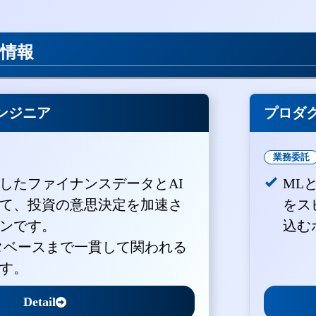
用情報
ンジニア
プロダ
業務委託
積したファイナンスデータとAI
ML
て、投資の意思決定を加速さ
をス
ンです。
込む
ータベースまで一貫して関われる
す。
Detail