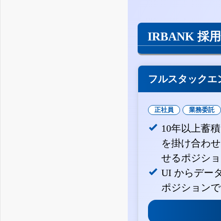
IRBANK 採
フルスタックエ
正社員
業務委託
10年以上蓄
を掛け合わせ
せるポジショ
UI からデ
ポジションで