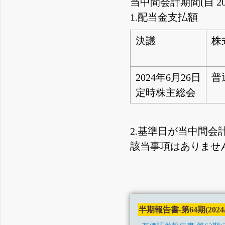
当中間会計期間(自 202
1.配当金支払額
決議
株
2024年6月26日
普
定時株主総会
2.基準日が当中間
該当事項はありませ
半期報告書-第64期(2024/04/