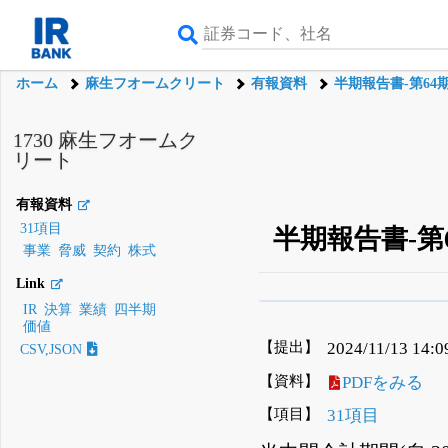
ホーム
麻生フオームクリート
有報資料
半期報告書-第64
1730 麻生フオームク
リート
有報資料
31項目
半期報告書-第64期(
事業
脅威
契約
株式
Link
IR
決算
業績
四半期
β版IRBANKでは、
8月
価値
無料
【提出】
2024/11/13 14:0
CSV,JSON
登録すると永久30%
【資料】
PDFをみる
【項目】
31項目