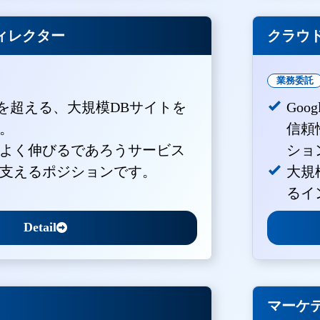
ィレクター
クラウド
業務委託
PVを超える、大規模DBサイトを
Goo
。
信頼
よく伸びるであろうサービス
ショ
支えるポジションです。
大規
るイ
Detail
マーケ