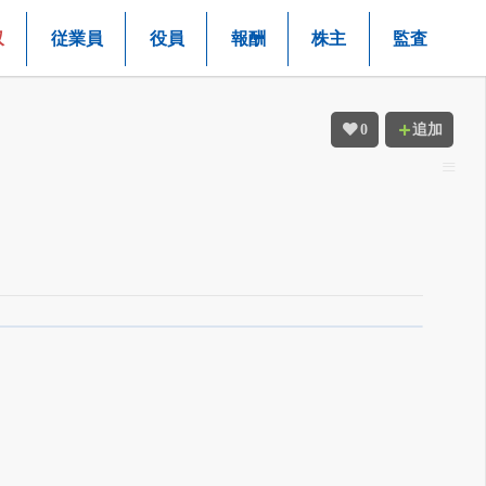
収
従業員
役員
報酬
株主
監査
0
追加