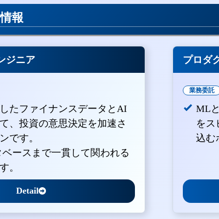
用情報
ンジニア
プロダ
業務委託
積したファイナンスデータとAI
ML
て、投資の意思決定を加速さ
をス
ンです。
込む
ータベースまで一貫して関われる
す。
Detail