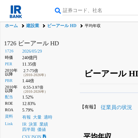
ホーム
建設業
ビーアール HD
平均年収
1726 ビーアール HD
1726
2026/05/29
時価
240億円
PER
11.35倍
2010年
2.7-75倍
ビーアール H
以降
（2010-2026年）
PBR
1.44倍
2010年
0.55-3.97倍
以降
（2010-2026年）
β版IRBANKでは、
8月
配当
1.52%
ROE
12.83%
無料
【有報】
従業員の状況
ROA
5.79%
登録すると永久30%
資料
有報
大量
適時
Link
IR
決算
業績
四半期
価値
平均年収
CSV,JSON