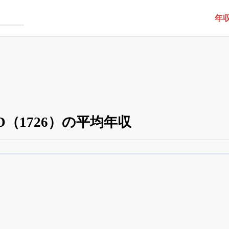
年
D（1726）の平均年収
役員の兼任・大株主
がさらに詳しく追える
24日まで完全無料
でβ版をはじめる
OFFと米株版の先行利用も付きます