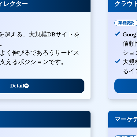
ィレクター
クラウド
業務委託
PVを超える、大規模DBサイトを
Goo
。
信頼
よく伸びるであろうサービス
ショ
支えるポジションです。
大規
るイ
Detail
マーケ