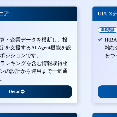
ジニア
UI/U
業務委託
算・企業データを横断し、投
IR
を支援するAI Agent機能を設
雑な
ポジションです。
をつ
・ランキングを含む情報取得/推
ンの設計から運用まで一気通
。
Detail