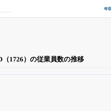
年
D（1726）の従業員数の推移
役員の兼任・大株主
がさらに詳しく追える
24日まで完全無料
でβ版をはじめる
OFFと米株版の先行利用も付きます