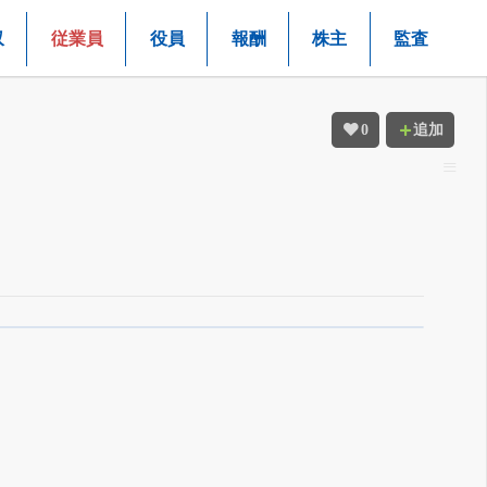
収
従業員
役員
報酬
株主
監査
0
追加