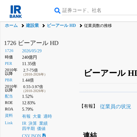
ホーム
建設業
ビーアール HD
従業員数の推移
1726 ビーアール HD
1726
2026/05/29
時価
240億円
PER
11.35倍
2010年
2.7-75倍
ビーアール H
以降
（2010-2026年）
PBR
1.44倍
2010年
0.55-3.97倍
以降
（2010-2026年）
β版IRBANKでは、
8月
配当
1.52%
ROE
12.83%
無料
【有報】
従業員の状況
ROA
5.79%
登録すると永久30%
資料
有報
大量
適時
Link
IR
決算
業績
四半期
価値
連結
CSV,JSON