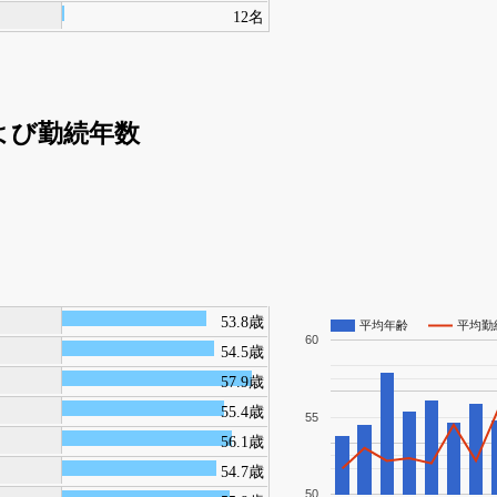
12名
よび勤続年数
53.8歳
平均年齢
平均勤
60
54.5歳
57.9歳
55.4歳
55
56.1歳
54.7歳
50