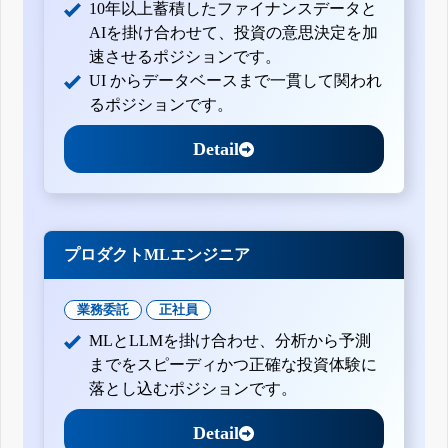
10年以上蓄積したファイナンスデータと
AIを掛け合わせて、投資の意思決定を加
速させるポジションです。
UI からデータベースまで一貫して関われ
るポジションです。
Detail
プロダクトMLエンジニア
業務委託
正社員
MLとLLMを掛け合わせ、分析から予測
までをスピーディかつ正確な投資体験に
落とし込むポジションです。
Detail