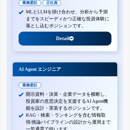
業務委託
正社員
MLとLLMを掛け合わせ、分析から予測
までをスピーディかつ正確な投資体験に
落とし込むポジションです。
Detail
AI Agent エンジニア
業務委託
開示資料・決算・企業データを横断し、
投資家の意思決定を支援するAI Agent機
能を設計・実装するポジションです。
RAG・検索・ランキングを含む情報取
得/推論パイプラインの設計から運用まで
一気通貫で担います。