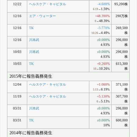
12/22
ヘルスケア・キャピタル
-4.600%
95,200株
1.59
6.19→
%
12/16
エア・ウォーター
+48.390%
290万株
48.39
0→
%
12/16
TK
-5.770%
269,500
4.49
株
10.26→
%
12/16
川本武
±0.000%
296,000
4.93%
株
10/03
川本武
±0.000%
296,000
4.93%
株
10/03
TK
+0.260%
615,300
10.26
株
10→
%
2015年に報告義務発生
12/04
ヘルスケア・キャピタル
+1.060%
371,100
6.19
株
5.13→
%
11/19
ヘルスケア・キャピタル
+5.130%
307,700
5.13
株
0→
%
03/31
川本武
±0.000%
296,000
4.93%
株
03/31
TK
±0.000%
600,000
10%
株
2014年に報告義務発生