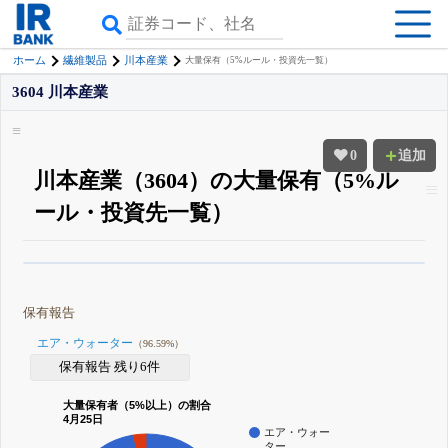
ホーム
繊維製品
川本産業
大量保有（5%ルール・投資先一覧）
3604 川本産業
0
追加
川本産業（3604）の大量保有（5%ル
ール・投資先一覧）
β版IRBANKでは、
8月24日まで完全無料
大量保有・アクティビスト
がさら
に詳しく分かる
無料でβ版をはじめる
保有報告
登録すると永久30%OFFと米株版の先行利用も付きます
エア・ウォーター
（96.59%）
保有報告 残り6件
大量保有者（5%以上）の割合
4月25日
エア・ウォー
ター