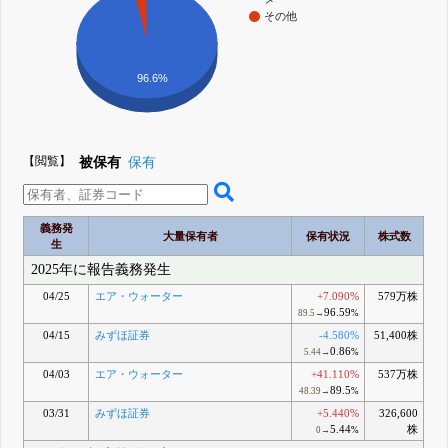
その他
96.6%
【閲覧】
被保有
保有
義務発
大量保有者
保有状況
株式数
生
2025年に報告義務発生
04/25
エア・ウォーター
+7.090%
579万株
96.59
89.5→
%
04/15
みずほ証券
-4.580%
51,400株
0.86
5.44→
%
04/03
エア・ウォーター
+41.110%
537万株
89.5
48.39→
%
03/31
みずほ証券
+5.440%
326,600
5.44
株
0→
%