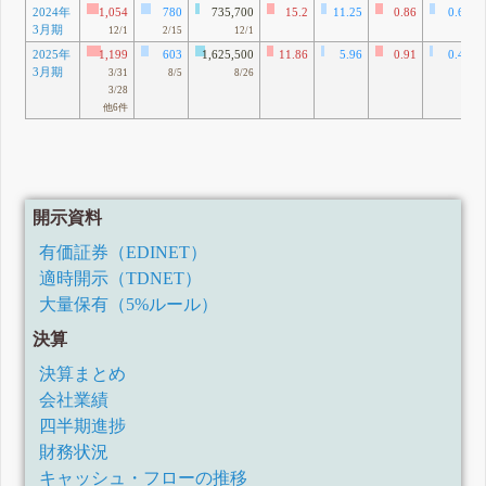
2024年
1,054
780
735,700
15.2
11.25
0.86
0.64
3月期
12/1
2/15
12/1
2025年
1,199
603
1,625,500
11.86
5.96
0.91
0.46
3月期
3/31
8/5
8/26
3/28
他6件
開示資料
有価証券（EDINET）
適時開示（TDNET）
大量保有（5%ルール）
決算
決算まとめ
会社業績
四半期進捗
財務状況
キャッシュ・フローの推移