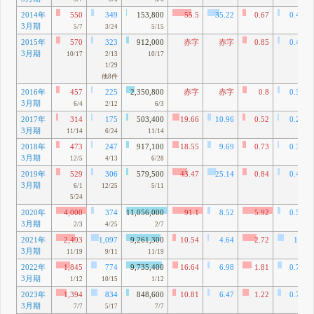
2014年
550
349
153,800
55.5
35.22
0.67
0.43
3月期
5/7
3/24
5/15
2015年
570
323
912,000
赤字
赤字
0.85
0.48
3月期
10/17
2/13
10/17
1/29
他8件
2016年
457
225
2,350,800
赤字
赤字
0.8
0.39
3月期
6/4
2/12
6/3
2017年
314
175
503,400
19.66
10.96
0.52
0.29
3月期
11/14
6/24
11/14
2018年
473
247
917,100
18.55
9.69
0.73
0.38
3月期
12/5
4/13
6/28
2019年
529
306
579,500
43.47
25.14
0.84
0.48
3月期
6/1
12/25
5/11
5/24
2020年
4,000
374
11,056,000
91.1
8.52
5.92
0.55
3月期
2/3
4/25
2/7
2021年
2,493
1,097
9,261,300
10.54
4.64
2.72
1.2
3月期
11/19
9/11
11/19
2022年
1,845
774
9,735,400
16.64
6.98
1.81
0.76
3月期
1/12
10/15
1/12
2023年
1,394
834
848,600
10.81
6.47
1.22
0.73
3月期
7/7
5/17
7/7