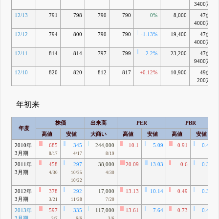
3400万
12/13
791
798
790
790
0%
8,000
47億
4000万
12/12
794
800
790
790
-1.13%
19,400
47億
4000万
12/11
814
814
797
799
-2.2%
23,200
47億
9400万
12/10
820
820
812
817
+0.12%
10,900
49億
200万
年初来
株価
出来高
PER
PBR
年度
高値
安値
大商い
高値
安値
高値
安値
2010年
685
345
244,000
10.1
5.09
0.91
0.46
3月期
8/17
4/17
8/19
2011年
458
297
38,000
20.09
13.03
0.6
0.39
3月期
4/30
10/25
4/30
10/22
2012年
378
292
17,000
13.13
10.14
0.49
0.38
3月期
3/21
11/28
7/20
2013年
597
335
117,000
13.61
7.64
0.73
0.41
3月期
3/7
6/6
3/6