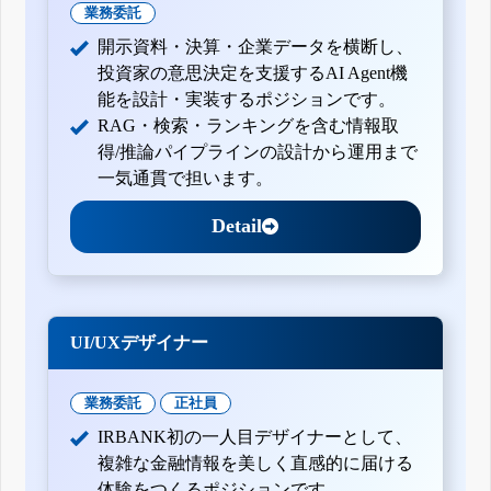
業務委託
開示資料・決算・企業データを横断し、
投資家の意思決定を支援するAI Agent機
能を設計・実装するポジションです。
RAG・検索・ランキングを含む情報取
得/推論パイプラインの設計から運用まで
一気通貫で担います。
Detail
UI/UXデザイナー
業務委託
正社員
IRBANK初の一人目デザイナーとして、
複雑な金融情報を美しく直感的に届ける
体験をつくるポジションです。