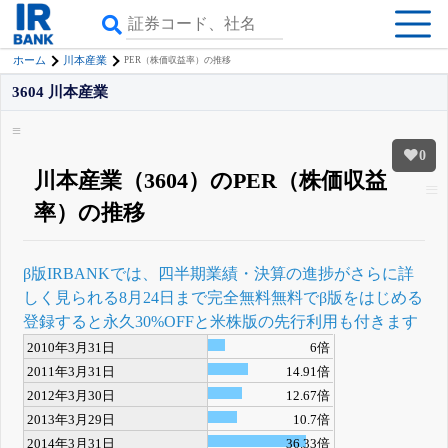
ホーム
川本産業
PER（株価収益率）の推移
3604 川本産業
0
川本産業（3604）のPER（株価収益
率）の推移
β版IRBANKでは、
四半期業績・決算の進捗
がさらに詳
しく見られる
8月24日まで完全無料
無料でβ版をはじめる
登録すると永久30%OFFと米株版の先行利用も付きます
2010年3月31日
6倍
2011年3月31日
14.91倍
2012年3月30日
12.67倍
2013年3月29日
10.7倍
2014年3月31日
36.33倍