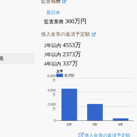
監査報酬
新日本
300万円
監査業務
借入金等の返済予定額
4553万
2年以内
2373万
3年以内
名
337万
4年以内
太平
返済額
6,000
万
4,000
万
2,000
万
0
2年
3年
4年
借入金等の返済予定額