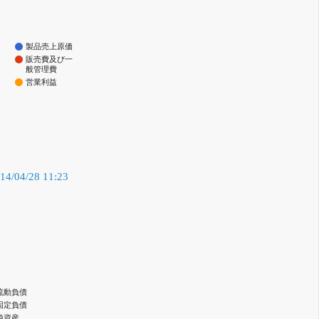
製品売上原価
販売費及び一
般管理費
営業利益
/04/28 11:23
流動負債
固定負債
純資産