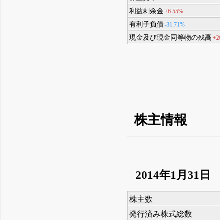
利益剰余金
+6.55%
有利子負債
-31.71%
現金及び現金同等物の残高
+2
株主情報
2014年1月31日
株主数
発行済み株式総数