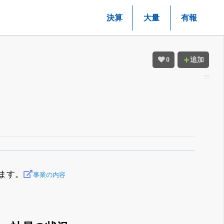
決算
大量
有報
0
追加
ます。
事業の内容