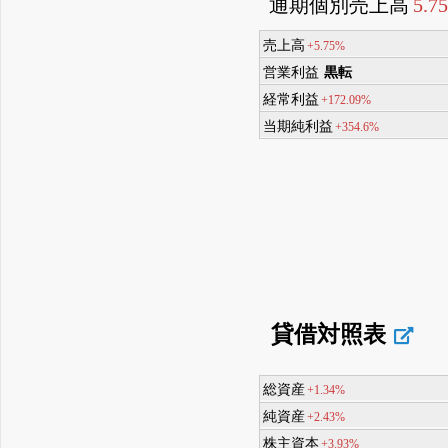
通期個別売上高
5.7
売上高
+5.75%
営業利益
黒転
経常利益
+172.09%
当期純利益
+354.6%
貸借対照表
総資産
+1.34%
純資産
+2.43%
株主資本
+3.93%