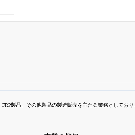
四半期業績・決算の進捗
がさらに詳しく見られる
24日まで完全無料
でβ版をはじめる
、FRP製品、その他製品の製造販売を主たる業務としており
OFFと米株版の先行利用も付きます