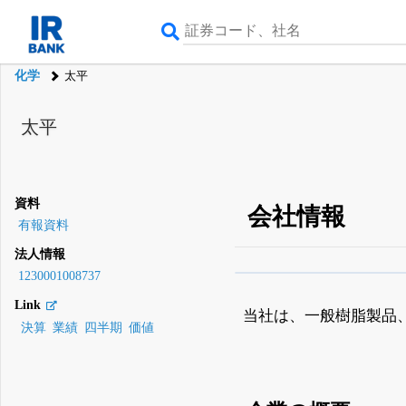
化学
太平
太平
資料
会社情報
有報資料
法人情報
1230001008737
β版IRBANKでは、
8月
Link
無料
当社は、一般樹脂製品
決算
業績
四半期
価値
登録すると永久30%