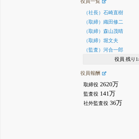
役員一覧
（社長）石崎直樹
（取締）織田修二
（取締）森山茂晴
（取締）堀文夫
（監査）河合一郎
役員 残り1
役員報酬
2620万
取締役
141万
監査役
36万
社外監査役