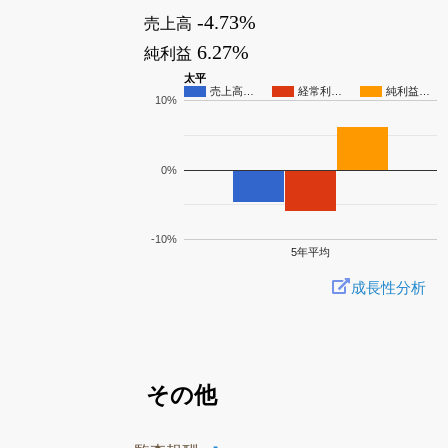
-4.73%
売上高
6.27%
純利益
太平
売上高…
経常利…
純利益…
10%
0%
-10%
5年平均
成長性分析
その他