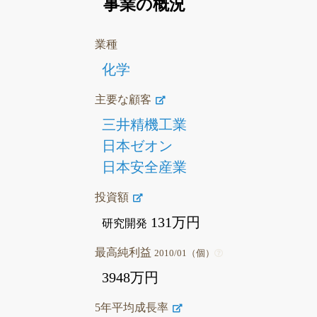
事業の概況
業種
化学
主要な顧客
三井精機工業
日本ゼオン
日本安全産業
投資額
131万円
研究開発
最高純利益
2010/01（個）
3948万円
5年平均成長率