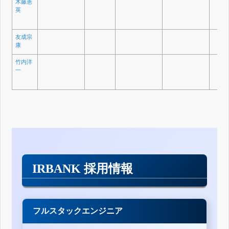
木藤憲
英
友成宗
康
竹内洋
一
IRBANK 採用情報
フルスタックエンジニア