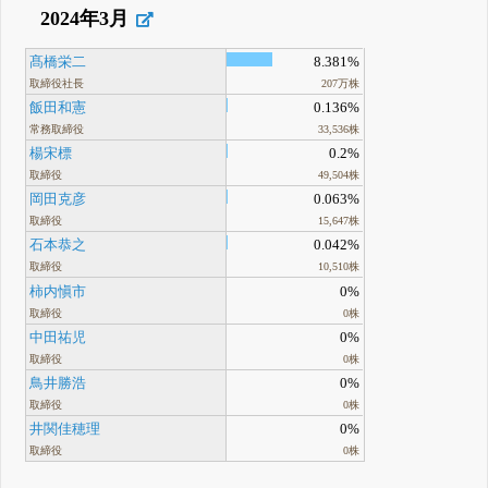
2024年3月
髙橋栄二
8.381%
取締役社長
207万株
飯田和憲
0.136%
常務取締役
33,536株
楊宋標
0.2%
取締役
49,504株
岡田克彦
0.063%
取締役
15,647株
石本恭之
0.042%
取締役
10,510株
柿内愼市
0%
取締役
0株
中田祐児
0%
取締役
0株
鳥井勝浩
0%
取締役
0株
井関佳穂理
0%
取締役
0株