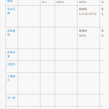
穂理
0(-)
0(0%)
0(0%)
0(0%)
笹谷正
取締役
取締
廣
9,223(0.037%)
8,725
岩島敏
取締役
取締
哉
0(0%)
0(0%)
西原芳
彦
庄野淳
工藤誠
介
岸一郎