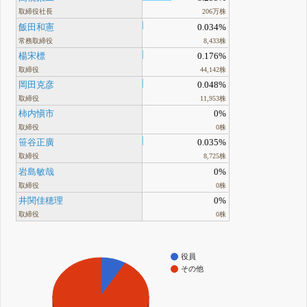
取締役社長
206万株
飯田和憲
0.034%
常務取締役
8,433株
楊宋標
0.176%
取締役
44,142株
岡田克彦
0.048%
取締役
11,953株
柿内愼市
0%
取締役
0株
笹谷正廣
0.035%
取締役
8,725株
岩島敏哉
0%
取締役
0株
井関佳穂理
0%
取締役
0株
役員
その他