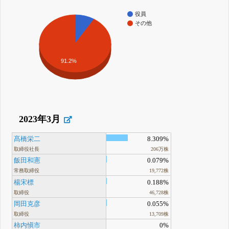
役員
その他
91.2%
2023年3月
髙橋栄二
8.309%
取締役社長
206万株
飯田和憲
0.079%
常務取締役
19,772株
楊宋標
0.188%
取締役
46,728株
岡田克彦
0.055%
取締役
13,709株
柿内愼市
0%