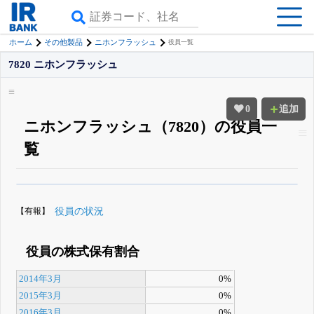
ホーム
その他製品
ニホンフラッシュ
役員一覧
7820 ニホンフラッシュ
0
追加
ニホンフラッシュ（7820）の役員一
覧
β版IRBANKでは、
8月24日まで完全無料
役員の兼任・大株主
がさらに詳し
く追える
無料でβ版をはじめる
【有報】
役員の状況
登録すると永久30%OFFと米株版の先行利用も付きます
役員の株式保有割合
2014年3月
0%
2015年3月
0%
2016年3月
0%