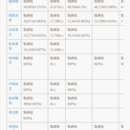
楊宋標
取締役
取締役
取締役
取締役
取締
56,095(0.232%)
52,673(-)
49,504(0.2%)
46,728(0.188%)
44,14
岡田克
取締役
取締役
取締役
取締役
取締
彦
20,071(0.083%)
17,789(-)
15,647(0.063%)
13,709(0.055%)
11,95
石本恭
取締役
取締役
取締役
之
13,271(0.055%)
11,760(-)
10,510(0.042%)
松本貴
取締役
取締役
浩
16,102(0.067%)
15,500(-)
柿内愼
取締役
取締役
取締役
取締役
取締
市
0(0%)
0(-)
0(0%)
0(0%)
0(0%)
中田祐
取締役
取締役
取締役
児
0(0%)
0(-)
0(0%)
鳥井勝
取締役
取締役
取締役
浩
490(0.002%)
0(-)
0(0%)
孝志茜
取締役
0(0%)
井関佳
取締役
取締役
取締役
取締