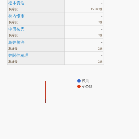
松本貴浩
-
取締役
15,500株
柿内愼市
-
取締役
0株
中田祐児
-
取締役
0株
鳥井勝浩
-
取締役
0株
井関佳穂理
-
取締役
0株
役員
その他