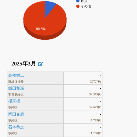
役員
その他
90.8%
2025年3月
髙橋栄二
-
取締役社長
207万株
飯田和憲
-
常務取締役
34,579株
楊宋標
-
取締役
52,673株
岡田克彦
-
取締役
17,789株
石本恭之
-
取締役
11,760株