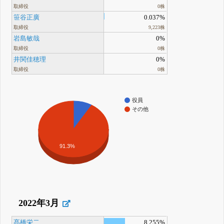
取締役
0株
笹谷正廣
0.037%
取締役
9,223株
岩島敏哉
0%
取締役
0株
井関佳穂理
0%
取締役
0株
役員
その他
91.3%
2022年3月
髙橋栄二
8.255%