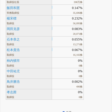
取締役社長
208万株
飯田和憲
0.147%
常務取締役
35,696株
楊宋標
0.232%
取締役
56,095株
岡田克彦
0.083%
取締役
20,071株
石本恭之
0.055%
取締役
13,271株
松本貴浩
0.067%
取締役
16,102株
柿内愼市
0%
取締役
0株
中田祐児
0%
取締役
0株
鳥井勝浩
0.002%
取締役
490株
孝志茜
0%
取締役
0株