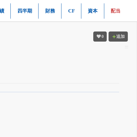
績
四半期
財務
CF
資本
配当
0
追加