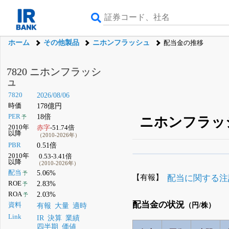
ホーム
その他製品
ニホンフラッシュ
配当金の推移
7820 ニホンフラッシ
ュ
7820
2026/08/06
時価
178億円
PER
18倍
予
ニホンフラッシ
2010年
赤字
-51.74倍
以降
（2010-2026年）
PBR
0.51倍
2010年
0.53-3.41倍
β版IRBANKでは、
8月
以降
（2010-2026年）
配当
5.06%
予
無料
【有報】
配当に関する注
ROE
2.83%
予
登録すると永久30%
ROA
2.03%
予
配当金の状況
資料
（円/株）
有報
大量
適時
Link
IR
決算
業績
四半期
価値