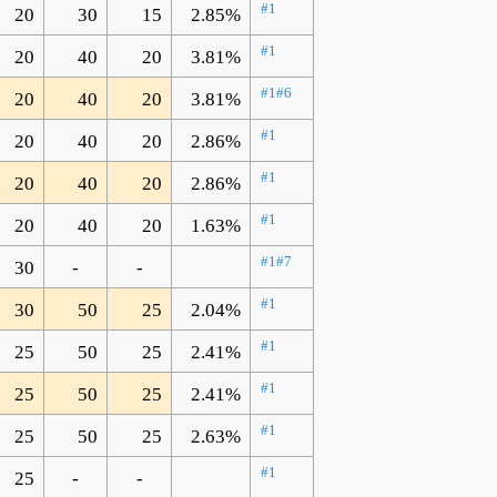
#1
20
30
15
2.85%
#1
20
40
20
3.81%
#1
#6
20
40
20
3.81%
#1
20
40
20
2.86%
#1
20
40
20
2.86%
#1
20
40
20
1.63%
#1
#7
30
-
-
#1
30
50
25
2.04%
#1
25
50
25
2.41%
#1
25
50
25
2.41%
#1
25
50
25
2.63%
#1
25
-
-