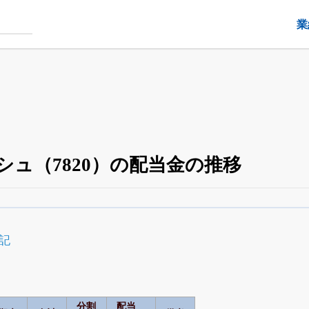
業
ュ（7820）の配当金の推移
配当・優待の推移
がさらに詳しく見られる
24日まで完全無料
でβ版をはじめる
記
OFFと米株版の先行利用も付きます
分割
配当