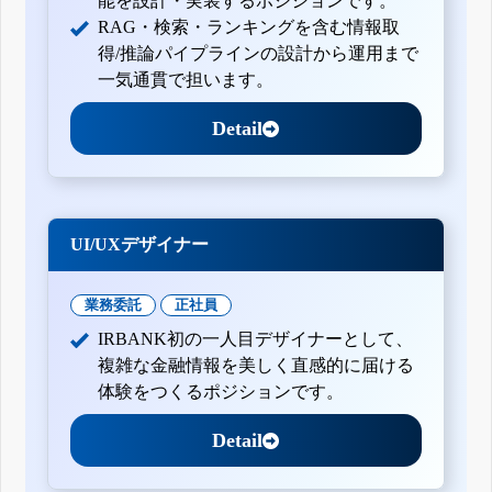
能を設計・実装するポジションです。
RAG・検索・ランキングを含む情報取
得/推論パイプラインの設計から運用まで
一気通貫で担います。
Detail
UI/UXデザイナー
業務委託
正社員
IRBANK初の一人目デザイナーとして、
複雑な金融情報を美しく直感的に届ける
体験をつくるポジションです。
Detail