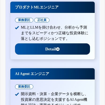
プロダクトMLエンジニア
業務委託
正社員
MLとLLMを掛け合わせ、分析から予測
までをスピーディかつ正確な投資体験に
落とし込むポジションです。
Detail
AI Agent エンジニア
業務委託
開示資料・決算・企業データを横断し、
投資家の意思決定を支援するAI Agent機