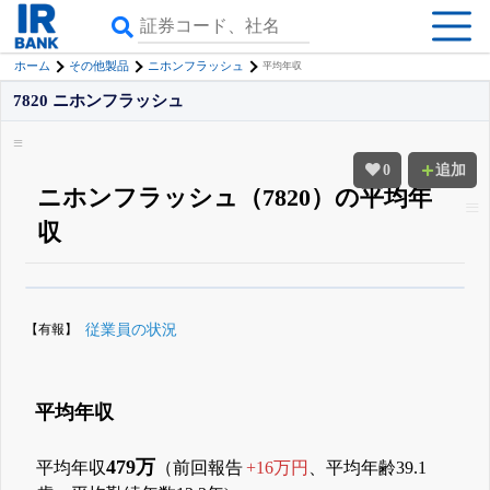
ホーム
その他製品
ニホンフラッシュ
平均年収
7820 ニホンフラッシュ
0
追加
ニホンフラッシュ（7820）の平均年
収
β版IRBANKでは、
8月24日まで完全無料
役員の兼任・大株主
がさらに詳し
く追える
無料でβ版をはじめる
【有報】
従業員の状況
登録すると永久30%OFFと米株版の先行利用も付きます
平均年収
479万
平均年収
（前回報告
+16万円
、平均年齢39.1