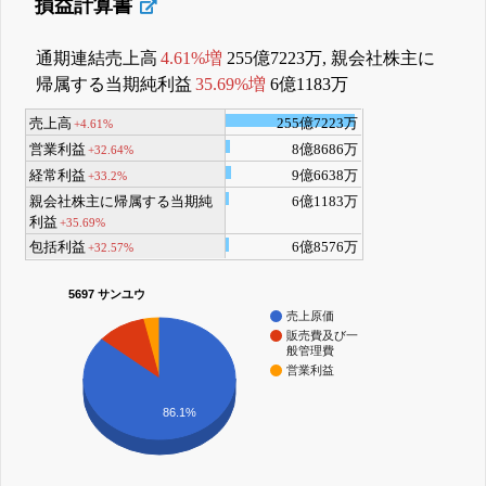
損益計算書
通期連結売上高
4.61%増
255億7223万, 親会社株主に
帰属する当期純利益
35.69%増
6億1183万
売上高
255億7223万
+4.61%
営業利益
8億8686万
+32.64%
経常利益
9億6638万
+33.2%
親会社株主に帰属する当期純
6億1183万
利益
+35.69%
包括利益
6億8576万
+32.57%
5697 サンユウ
売上原価
販売費及び一
般管理費
営業利益
86.1%