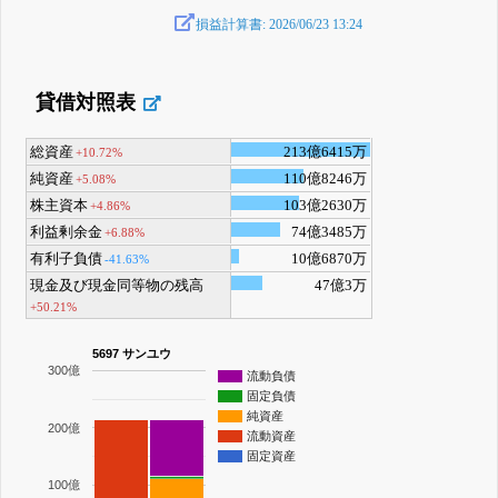
損益計算書: 2026/06/23 13:24
貸借対照表
総資産
213億6415万
+10.72%
純資産
110億8246万
+5.08%
株主資本
103億2630万
+4.86%
利益剰余金
74億3485万
+6.88%
有利子負債
10億6870万
-41.63%
現金及び現金同等物の残高
47億3万
+50.21%
5697 サンユウ
300億
流動負債
固定負債
純資産
200億
流動資産
固定資産
100億