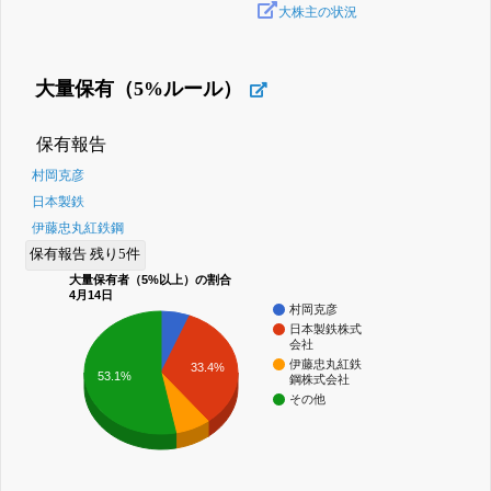
大株主の状況
大量保有（5%ルール）
保有報告
村岡克彦
日本製鉄
伊藤忠丸紅鉄鋼
保有報告 残り5件
大量保有者（5%以上）の割合
4月14日
村岡克彦
日本製鉄株式
会社
伊藤忠丸紅鉄
33.4%
53.1%
鋼株式会社
その他