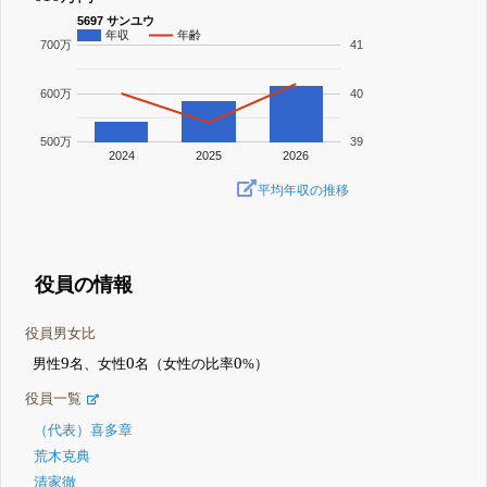
5697 サンユウ
年収
年齢
700万
41
600万
40
500万
39
2024
2025
2026
平均年収の推移
役員の情報
役員男女比
9
0
0
男性
名、女性
名（女性の比率
%）
役員一覧
（代表）喜多章
荒木克典
清家徹