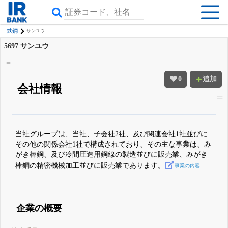
鉄鋼
サンユウ
5697
サンユウ
0
追加
会社情報
β版IRBANKでは、
8月24日まで完全無料
四半期業績・決算の進捗
がさらに
詳しく見られる
無料でβ版をはじめる
当社グループは、当社、子会社2社、及び関連会社1社並びに
登録すると永久30%OFFと米株版の先行利用も付きます
その他の関係会社1社で構成されており、その主な事業は、み
がき棒鋼、及び冷間圧造用鋼線の製造並びに販売業、みがき
棒鋼の精密機械加工並びに販売業であります。
事業の内容
企業の概要