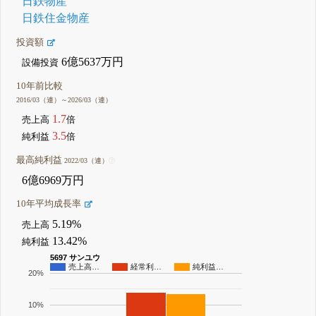
日鉄物産
日鉄住金物産
投資額
6億5637万円
設備投資
10年前比較
2016/03（連）～2026/03（連）
1.7
売上高
倍
3.5
純利益
倍
最高純利益
2022/03（連）
6億6969万円
10年平均成長率
5.19%
売上高
13.42%
純利益
5697 サンユウ
売上高…
経常利…
純利益…
20%
10%