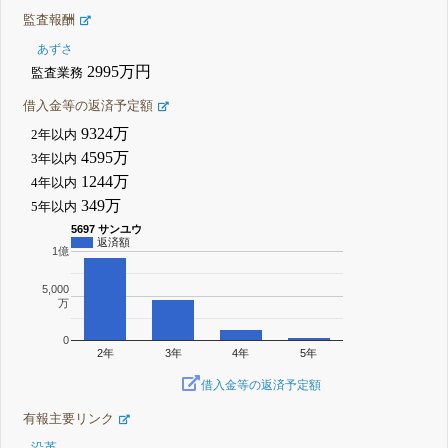
監査報酬
あずさ
2995万円
監査業務
借入金等の返済予定額
9324万
2年以内
4595万
3年以内
1244万
4年以内
349万
5年以内
5697 サンユウ
返済額
1億
5,000
万
0
2年
3年
4年
5年
借入金等の返済予定額
有報主要リンク