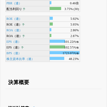
PBR（連）
0.46倍
配当利回り
3.75% (30)
予
ROE（連）
5.92%
ROE（連）
5.95%
予
ROA（連）
2.86%
ROA（連）
2.87%
予
EPS（連）
101.22
円/株
EPS（連）
102.57
予
円/株
BPS（連）
1723.07
円/株
株主資本比率（連）
48.23%
決算概要