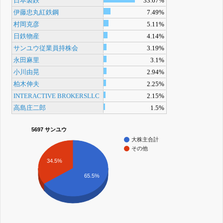
日本製鉄
33.67%
伊藤忠丸紅鉄鋼
7.49%
村岡克彦
5.11%
日鉄物産
4.14%
サンユウ従業員持株会
3.19%
永田麻里
3.1%
小川由晃
2.94%
柏木伸夫
2.25%
INTERACTIVE BROKERSLLC
2.15%
高島庄二郎
1.5%
5697 サンユウ
大株主合計
その他
34.5%
65.5%