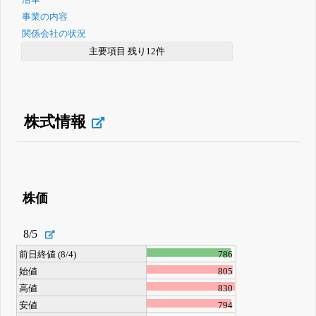
沿革
事業の内容
関係会社の状況
主要項目 残り12件
株式情報
株価
8/5
前日終値 (8/4)
786
始値
805
高値
830
安値
794