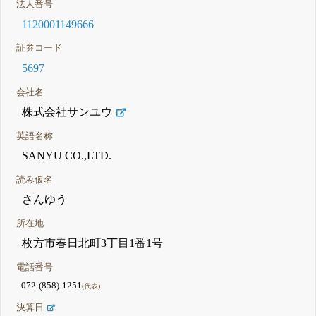
法人番号
1120001149666
証券コード
5697
会社名
株式会社サンユウ
英語名称
SANYU CO.,LTD.
読み仮名
さんゆう
所在地
枚方市春日北町3丁目1番1号
電話番号
072-(858)-1251
(代表)
決算日