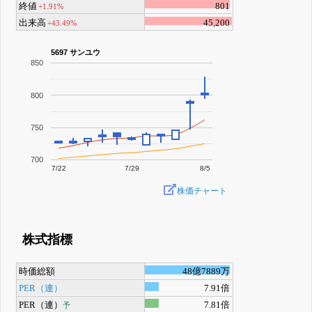
終値
801
+1.91%
出来高
45,200
+43.49%
5697 サンユウ
850
800
750
700
7/22
7/29
8/5
株価チャート
株式指標
時価総額
48億7889万
PER（連）
7.91倍
PER（連）
7.81倍
予