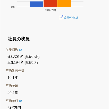
0%
10年平均
成長性分析
社員の状況
従業員数
301名
連結
(臨時27名)
194名
単体
(臨時9名)
平均勤続年数
16.1年
平均年齢
40.2歳
平均年収
616万円