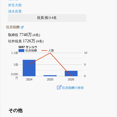
伊豆大助
清水良寛
役員 残り4名
役員報酬
7748万
取締役
(4名)
1726万
社外役員
(4名)
5697 サンユウ
役員報酬
人数
1.1億
10
1億
9
9,000
8
万
2024
2025
2026
役員報酬の推移
その他