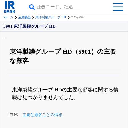
ホーム
金属製品
東洋製罐グループ HD
主要な顧客
5901 東洋製罐グループ HD
東洋製罐グループ HD（5901）の主要
な顧客
β版IRBANKでは、
8月24日まで完全無料
四半期業績・決算の進捗
がさらに
詳しく見られる
無料でβ版をはじめる
東洋製罐グループ HDの主要な顧客に関する情
登録すると永久30%OFFと米株版の先行利用も付きます
報は見つかりませんでした。
【有報】
主要な顧客ごとの情報