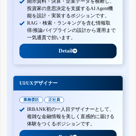
開示資料・決算・企業データを横断し、
投資家の意思決定を支援するAI Agent機
能を設計・実装するポジションです。
RAG・検索・ランキングを含む情報取
得/推論パイプラインの設計から運用まで
一気通貫で担います。
Detail
UI/UXデザイナー
業務委託
正社員
IRBANK初の一人目デザイナーとして、
複雑な金融情報を美しく直感的に届ける
体験をつくるポジションです。