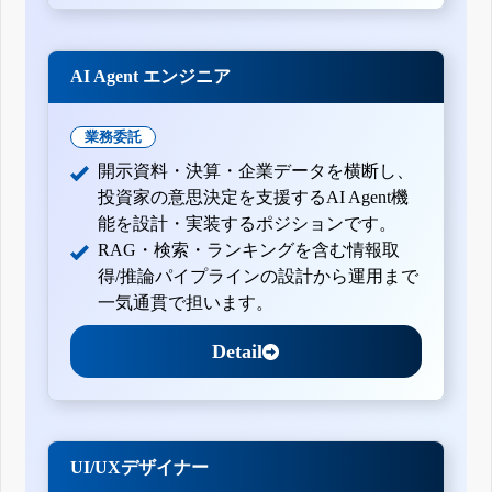
AI Agent エンジニア
業務委託
開示資料・決算・企業データを横断し、
投資家の意思決定を支援するAI Agent機
能を設計・実装するポジションです。
RAG・検索・ランキングを含む情報取
得/推論パイプラインの設計から運用まで
一気通貫で担います。
Detail
UI/UXデザイナー