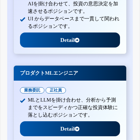
AIを掛け合わせて、投資の意思決定を加
半期報告書-第10期(平成24年4月1日-平成25年3月31日)
速させるポジションです。
有価証券報告書-第9期(平成23年4月1日-平成24年3月31日)
UI からデータベースまで一貫して関われ
半期報告書-第9期(平成23年4月1日-平成24年3月31日)
るポジションです。
有価証券報告書-第8期(平成22年4月1日-平成23年3月31日)
有価証券報告書-第7期(平成21年4月1日-平成22年3月31日)
Detail
有価証券報告書-第6期(平成20年4月1日-平成21年3月31日)
プロダクトMLエンジニア
業務委託
正社員
MLとLLMを掛け合わせ、分析から予測
までをスピーディかつ正確な投資体験に
落とし込むポジションです。
Detail