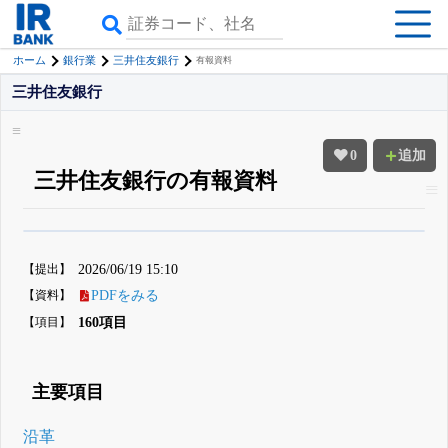
ホーム
銀行業
三井住友銀行
有報資料
三井住友銀行
0
追加
三井住友銀行の有報資料
β版IRBANKでは、
8月24日まで完全無料
四半期業績・決算の進捗
がさらに
詳しく見られる
無料でβ版をはじめる
【提出】
2026/06/19 15:10
登録すると永久30%OFFと米株版の先行利用も付きます
【資料】
PDFをみる
【項目】
160項目
主要項目
沿革