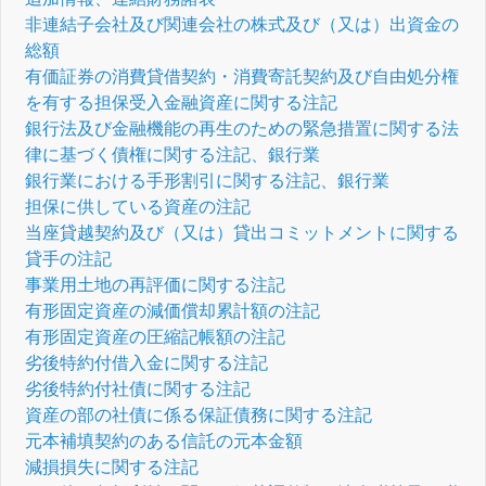
非連結子会社及び関連会社の株式及び（又は）出資金の
総額
有価証券の消費貸借契約・消費寄託契約及び自由処分権
を有する担保受入金融資産に関する注記
銀行法及び金融機能の再生のための緊急措置に関する法
律に基づく債権に関する注記、銀行業
銀行業における手形割引に関する注記、銀行業
担保に供している資産の注記
当座貸越契約及び（又は）貸出コミットメントに関する
貸手の注記
事業用土地の再評価に関する注記
有形固定資産の減価償却累計額の注記
有形固定資産の圧縮記帳額の注記
劣後特約付借入金に関する注記
劣後特約付社債に関する注記
資産の部の社債に係る保証債務に関する注記
元本補填契約のある信託の元本金額
減損損失に関する注記