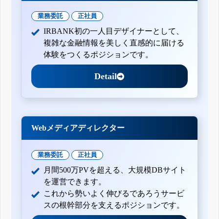
業務委託
正社員
IRBANK初の一人目デザイナーとして、
複雑な金融情報を美しく直感的に届ける
体験をつくるポジションです。
Detail
Webメディアディレクター
業務委託
正社員
月間500万PVを超える、大規模DBサイト
を運営できます。
これから勢いよく伸びるであろうサービ
スの根幹部分を支えるポジションです。