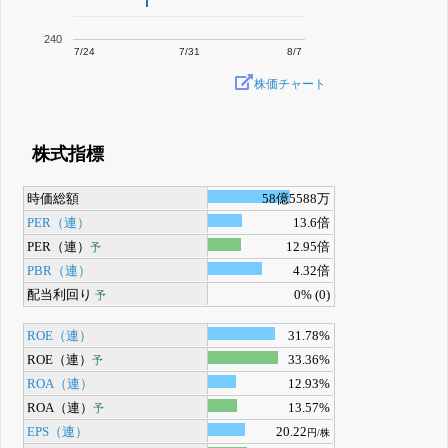
240
7/24
7/31
8/7
株価チャート
株式指標
時価総額
58億5588万
PER（連）
13.6倍
PER（連）
12.95倍
予
PBR（連）
4.32倍
配当利回り
0% (0)
予
ROE（連）
31.78%
ROE（連）
33.36%
予
ROA（連）
12.93%
ROA（連）
13.57%
予
EPS（連）
20.22
円/株