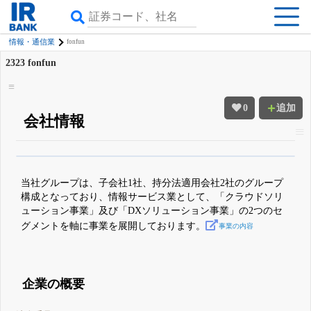
情報・通信業
fonfun
2323
fonfun
0
追加
会社情報
β版IRBANKでは、
8月24日まで完全無料
四半期業績・決算の進捗
がさらに
詳しく見られる
無料でβ版をはじめる
当社グループは、子会社1社、持分法適用会社2社のグループ
登録すると永久30%OFFと米株版の先行利用も付きます
構成となっており、情報サービス業として、「クラウドソリ
ューション事業」及び「DXソリューション事業」の2つのセ
グメントを軸に事業を展開しております。
事業の内容
企業の概要