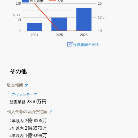
役員報酬
人数
1億
15
5,000
12.5
万
0
10
2024
2025
2026
役員報酬の推移
その他
監査報酬
アヴァンティア
2850万円
監査業務
借入金等の返済予定額
2億9006万
2年以内
2億8570万
3年以内
1億9298万
4年以内