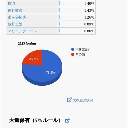
EGIJ
1.49%
佐野敦彦
1.43%
張ヶ谷拓実
1.26%
牧野史朗
0.89%
マリーングロース
0.86%
2323 fonfun
大株主合計
その他
23.7%
76.3%
大株主の状況
大量保有（5%ルール）