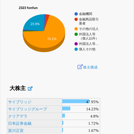
2323 fonfun
金融機関
金融商品取引
業者
23.9%
その他の法人
外国法人等
（個人以外）
70.1%
外国法人等…
個人その他
株主構成
大株主
サイブリッジ
47.95%
サイブリッジグループ
14.23%
クリアデラ
4.8%
日本証券金融
1.72%
賀川正宣
1.67%