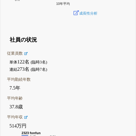
10年平均
成長性分析
社員の状況
従業員数
122名
単体
(臨時3名)
273名
連結
(臨時7名)
平均勤続年数
7.5年
平均年齢
37.8歳
平均年収
514万円
2323 fonfun