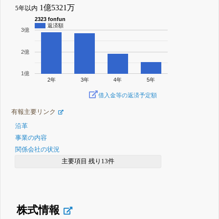
1億5321万
5年以内
2323 fonfun
返済額
3億
2億
1億
2年
3年
4年
5年
借入金等の返済予定額
有報主要リンク
沿革
事業の内容
関係会社の状況
主要項目 残り13件
株式情報