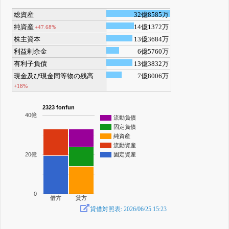
総資産
32億8585万
純資産
14億1372万
+47.68%
株主資本
13億3684万
利益剰余金
6億5760万
有利子負債
13億3832万
現金及び現金同等物の残高
7億8006万
+18%
2323 fonfun
40億
流動負債
固定負債
純資産
流動資産
20億
固定資産
0
借方
貸方
貸借対照表: 2026/06/25 15:23