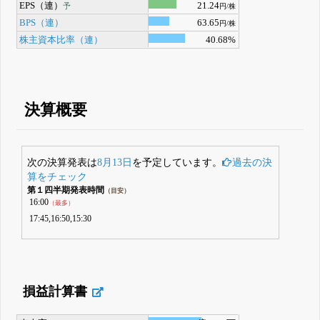
EPS（連）
21.24
予
円/株
BPS（連）
63.65
円/株
株主資本比率（連）
40.68%
決算概要
次の決算発表は
8月13日
を予定しています。
過去の決
算をチェック
第１四半期発表時間
（目安）
16:00
（最多）
17:45,16:50,15:30
損益計算書