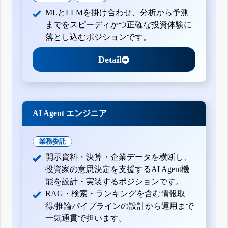
MLとLLMを掛け合わせ、分析から予測
までをスピーディかつ正確な投資体験に
落とし込むポジションです。
Detail
AI Agent エンジニア
業務委託
開示資料・決算・企業データを横断し、
投資家の意思決定を支援するAI Agent機
能を設計・実装するポジションです。
RAG・検索・ランキングを含む情報取
得/推論パイプラインの設計から運用まで
一気通貫で担います。