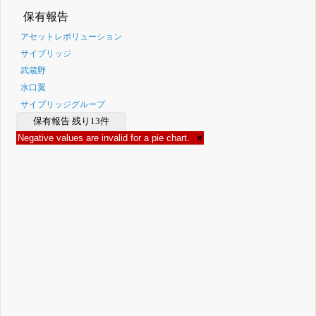
保有報告
アセットレボリューション
サイブリッジ
武蔵野
水口翼
サイブリッジグループ
保有報告 残り13件
Negative values are invalid for a pie chart.
×