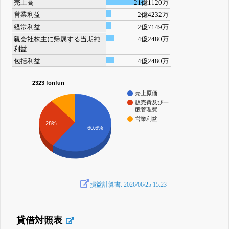
売上高
21億1120万
営業利益
2億4232万
経常利益
2億7149万
親会社株主に帰属する当期純
4億2480万
利益
包括利益
4億2480万
2323 fonfun
売上原価
販売費及び一
般管理費
営業利益
28%
60.6%
損益計算書: 2026/06/25 15:23
貸借対照表