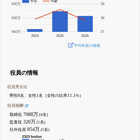
年収
年齢
600万
39
500万
38
400万
37
2024
2025
2026
平均年収の推移
役員の情報
役員男女比
8
1
11.1
男性
名、女性
名（女性の比率
%）
役員報酬
7088万
取締役
(4名)
320万
監査役
(1名)
854万
社外役員
(5名)
2323 fonfun