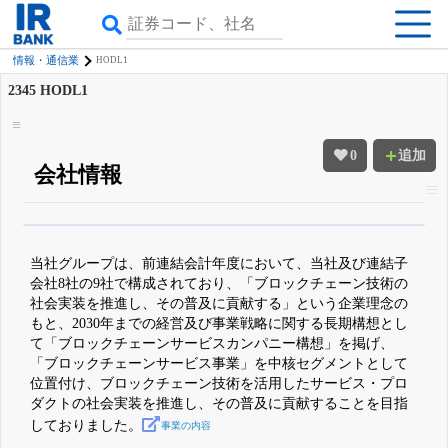
情報・通信業
HODL1
2345
HODL1
0
追加
会社情報
β版IRBANKでは、
8月24日まで完全無料
四半期業績・決算の進捗
がさらに
詳しく見られる
無料でβ版をはじめる
当社グループは、前連結会計年度において、当社及び連結子
登録すると永久30%OFFと米株版の先行利用も付きます
会社8社の9社で構成されており、「ブロックチェーン技術の
社会実装を推進し、その普及に貢献する」という企業理念の
もと、2030年までの経営及び事業戦略に関する長期構想とし
て「ブロックチェーンサービスカンパニー構想」を掲げ、
「ブロックチェーンサービス事業」を中核セグメントとして
位置付け、ブロックチェーン技術を活用したサービス・プロ
ダクトの社会実装を推進し、その普及に貢献することを目指
しておりました。
事業の内容