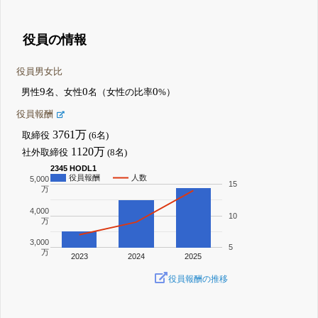
役員の情報
役員男女比
9
0
0
男性
名、女性
名（女性の比率
%）
役員報酬
3761万
取締役
(6名)
1120万
社外取締役
(8名)
2345 HODL1
役員報酬
人数
5,000
15
万
4,000
10
万
3,000
5
万
2023
2024
2025
役員報酬の推移