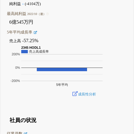
-
純利益
(-4104万)
最高純利益
2022/10（連）
6億545万円
5年平均成長率
-57.25%
売上高
2345 HODL1
売上高成長率
200%
0%
-200%
5年平均
成長性分析
社員の状況
従業員数