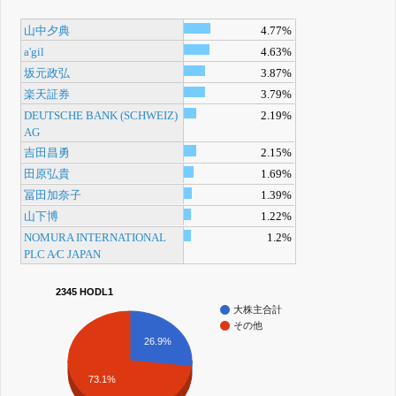
山中夕典
4.77%
a'gil
4.63%
坂元政弘
3.87%
楽天証券
3.79%
DEUTSCHE BANK (SCHWEIZ)
2.19%
AG
吉田昌勇
2.15%
田原弘貴
1.69%
冨田加奈子
1.39%
山下博
1.22%
NOMURA INTERNATIONAL
1.2%
PLC A⁄C JAPAN
2345 HODL1
大株主合計
その他
26.9%
73.1%