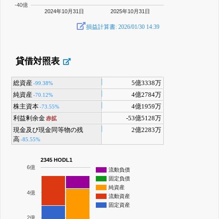
-40億
2024年10月31日
2025年10月31日
損益計算書: 2026/01/30 14:39
貸借対照表
総資産
5億3338万
-99.38%
純資産
4億2784万
-70.12%
株主資本
4億1959万
-73.55%
利益剰余金
-53億5128万
赤拡
現金及び現金同等物の残
2億2283万
高
-85.55%
2345 HODL1
6億
流動負債
固定負債
純資産
4億
流動資産
固定資産
2億