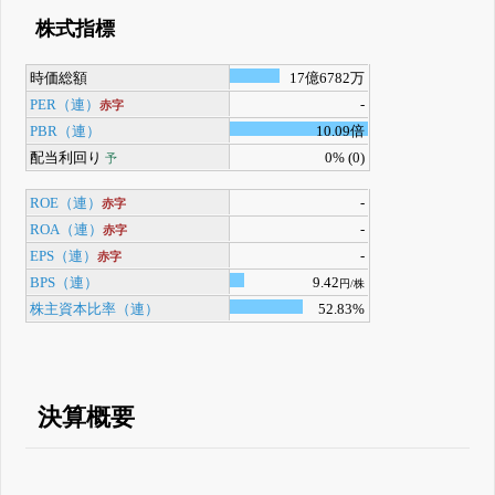
株式指標
時価総額
17億6782万
PER（連）
-
赤字
PBR（連）
10.09倍
配当利回り
0% (0)
予
ROE（連）
-
赤字
ROA（連）
-
赤字
EPS（連）
-
赤字
BPS（連）
9.42
円/株
株主資本比率（連）
52.83%
決算概要