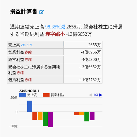
損益計算書
通期連結売上高
98.35%減
2655万, 親会社株主に帰属
する当期純利益
赤字縮小
-13億6652万
売上高
2655万
-98.35%
営業利益
-4億8966万
赤縮
経常利益
-4億5396万
赤縮
親会社株主に帰属する当期純
-13億6652万
利益
赤縮
包括利益
-11億7782万
赤縮
2345 HODL1
売上高
営業利益
1/3
20億
0
-20億