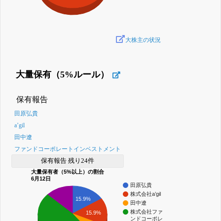
大株主の状況
大量保有（5%ルール）
保有報告
田原弘貴
a’gil
田中遼
ファンドコーポレートインベストメント
保有報告 残り24件
大量保有者（5%以上）の割合
6月12日
田原弘貴
株式会社a’gil
15.9%
田中遼
株式会社ファ
15.9%
ンドコーポレ