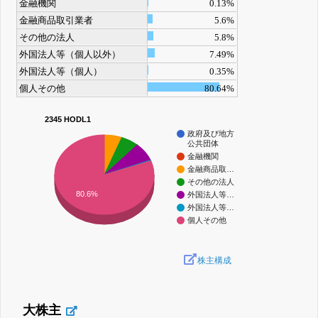
金融機関
0.13%
金融商品取引業者
5.6%
その他の法人
5.8%
外国法人等（個人以外）
7.49%
外国法人等（個人）
0.35%
個人その他
80.64%
2345 HODL1
政府及び地方
公共団体
金融機関
金融商品取…
その他の法人
80.6%
外国法人等…
外国法人等…
個人その他
株主構成
大株主