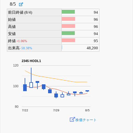
8/5
前日終値 (8/4)
94
始値
96
高値
96
安値
94
終値
95
+1.06%
出来高
48,200
-58.38%
2345 HODL1
120
100
80
7/22
7/29
8/5
株価チャート