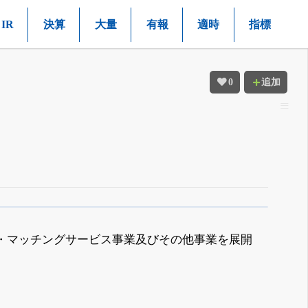
IR
決算
大量
有報
適時
指標
0
追加
・マッチングサービス事業及びその他事業を展開