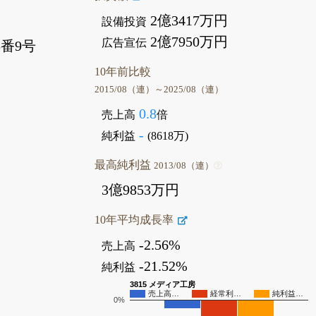
2億3417万円
設備投資
2億7950万円
広告宣伝
番9号
10年前比較
2015/08（連）～2025/08（連）
0.8
売上高
倍
-
純利益
(8618万)
最高純利益
2013/08（連）
3億9853万円
10年平均成長率
-2.56%
売上高
-21.52%
純利益
3815 メディア工房
売上高…
経常利…
純利益…
0%