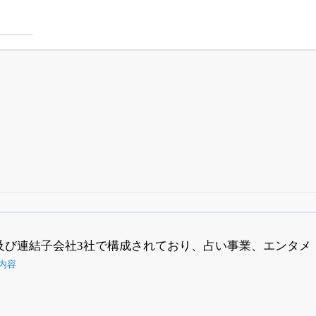
四半期業績・決算の進捗
がさらに詳しく見られる
24日まで完全無料
でβ版をはじめる
及び連結子会社3社で構成されており、占い事業、エンタメ
OFFと米株版の先行利用も付きます
内容