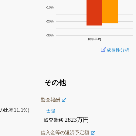
-10%
-20%
-30%
10年平均
成長性分析
その他
監査報酬
11.1
の比率
%）
太陽
2823万円
監査業務
借入金等の返済予定額