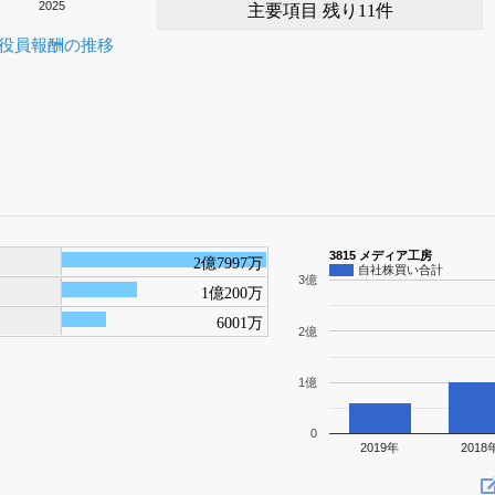
2025
主要項目 残り11件
役員報酬の推移
3815 メディア工房
2億7997万
自社株買い合計
3億
1億200万
6001万
2億
1億
0
2019年
2018