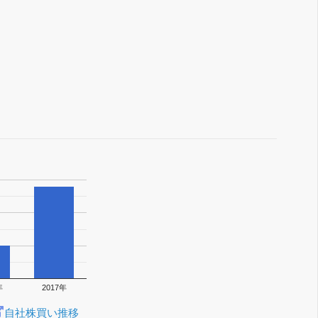
年
2017年
自社株買い推移