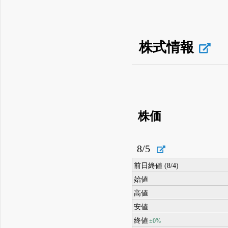
株式情報
株価
8/5
前日終値 (8/4)
始値
高値
安値
終値
±0%