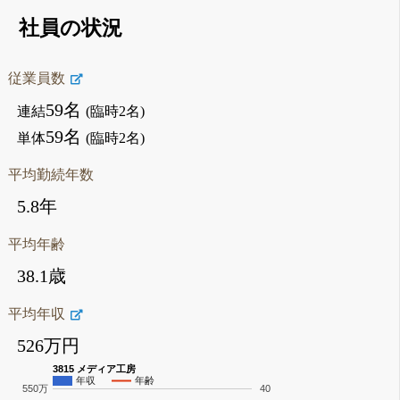
社員の状況
従業員数
59名
連結
(臨時2名)
59名
単体
(臨時2名)
平均勤続年数
5.8年
平均年齢
38.1歳
平均年収
526万円
3815 メディア工房
年収
年齢
550万
40