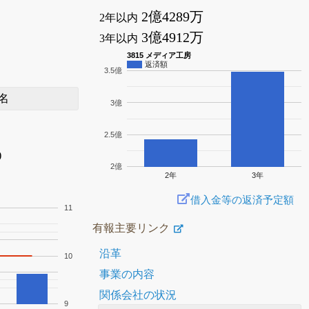
2億4289万
2年以内
3億4912万
3年以内
3815 メディア工房
返済額
3.5億
名
3億
2.5億
)
2億
2年
3年
借入金等の返済予定額
11
有報主要リンク
沿革
10
事業の内容
関係会社の状況
9