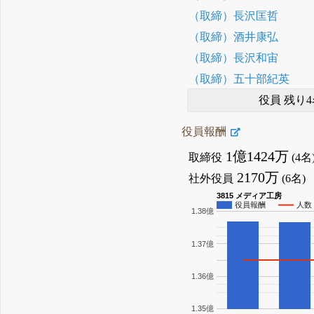
（取締）長沢匡哲
（取締）酒井康弘
（取締）長沢和宙
（取締）五十部紀英
役員 残り4
役員報酬
1億1424万
取締役
(4名
2170万
社外役員
(6名)
3815 メディア工房
役員報酬
人数
1.38億
1.37億
1.36億
1.35億