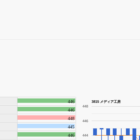
446
3815 メディア工房
448
446
448
446
445
446
444