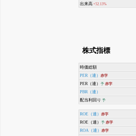
出来高
+52.13%
株式指標
時価総額
PER（連）
赤字
PER（連）
予
赤字
PBR（連）
配当利回り
予
ROE（連）
赤字
ROE（連）
予
赤字
ROA（連）
赤字