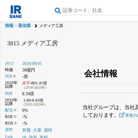
情報・通信業
メディア工房
3815
メディア工房
3815
2026/08/05
時価
50億円
会社情報
PER
-倍
予
2010年
赤字
-801.41倍
以降
（2010-2025年）
PBR
8.34倍
β版IRBANKでは、
8月
2010年
1.09-9.43倍
以降
（2010-2025年）
無料
当社グループは、当社
配当
0%
予
しております。
登録すると永久30%
事業の
ROE
-%
予
ROA
-%
予
資料
有報
大量
適時
Link
IR
決算
業績