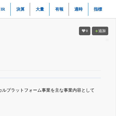
IR
決算
大量
有報
適時
指標
0
追加
カルプラットフォーム事業を主な事業内容として