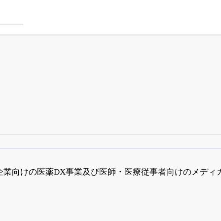
四半期業績・決算の進捗
がさらに詳しく見られる
24日まで完全無料
でβ版をはじめる
企業向けの医薬DX事業及び医師・医療従事者向けのメディ
OFFと米株版の先行利用も付きます