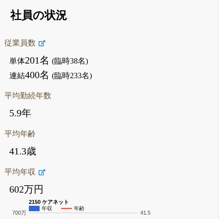
社員の状況
従業員数
201名
単体
(臨時38名)
400名
連結
(臨時233名)
平均勤続年数
5.9年
平均年齢
41.3歳
平均年収
602万円
2150 ケアネット
年収
年齢
700万
41.5