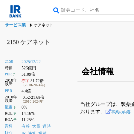
サービス業
ケアネット
2150
ケアネット
2150
2025/12/22
時価
526億円
会社情報
PER
31.09倍
予
2010年
赤字
-81.72倍
以降
（2010-2024年）
PBR
4.4倍
β版IRBANKでは、
8月
2010年
0.52-21.68倍
以降
（2010-2024年）
無料
当社グループは、製薬
配当
0%
予
おります。
登録すると永久30%
事業の内容
ROE
14.16%
予
ROA
11.25%
予
資料
有報
大量
適時
Link
IR
決算
業績