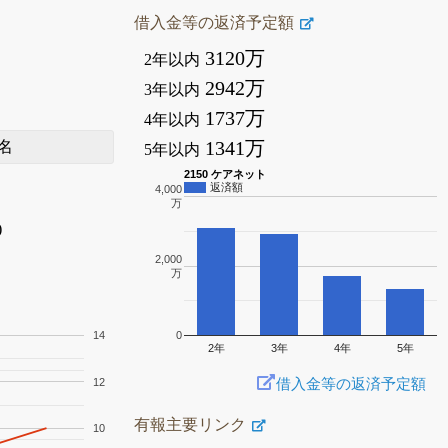
借入金等の返済予定額
3120万
2年以内
2942万
3年以内
1737万
4年以内
1341万
名
5年以内
2150 ケアネット
返済額
4,000
万
)
2,000
万
14
0
2年
3年
4年
5年
借入金等の返済予定額
12
有報主要リンク
10