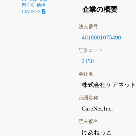
四半期
価値
企業の概要
CSV,JSON
法人番号
4010001075490
証券コード
2150
会社名
株式会社ケアネッ
英語名称
CareNet,Inc.
読み仮名
けあねっと