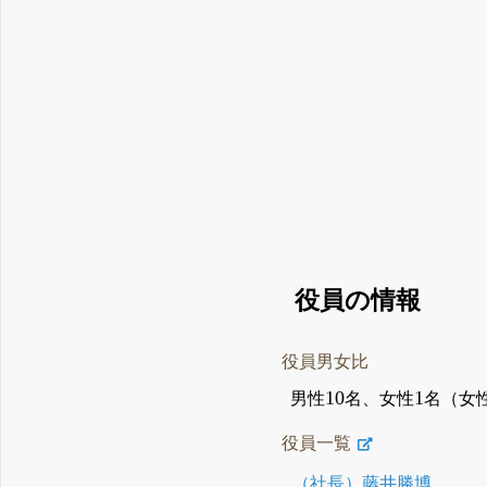
役員の情報
役員男女比
10
1
男性
名、女性
名（女
役員一覧
（社長）藤井勝博