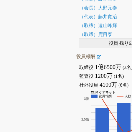
（会長）大野元泰
（代表）藤井寛治
（取締）遠山峰輝
（取締）鹿目泰
役員 残り6
役員報酬
1億6500万
取締役
(3名
1200万
監査役
(1名)
4100万
社外役員
(6名)
2150 ケアネット
役員報酬
人数
3億
2.5億