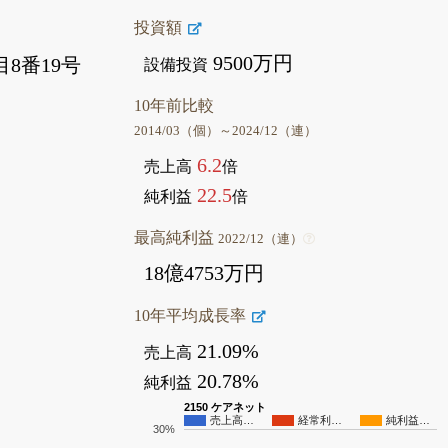
投資額
9500万円
8番19号
設備投資
10年前比較
2014/03（個）～2024/12（連）
6.2
売上高
倍
22.5
純利益
倍
最高純利益
2022/12（連）
18億4753万円
10年平均成長率
21.09%
売上高
20.78%
純利益
2150 ケアネット
売上高…
経常利…
純利益…
30%