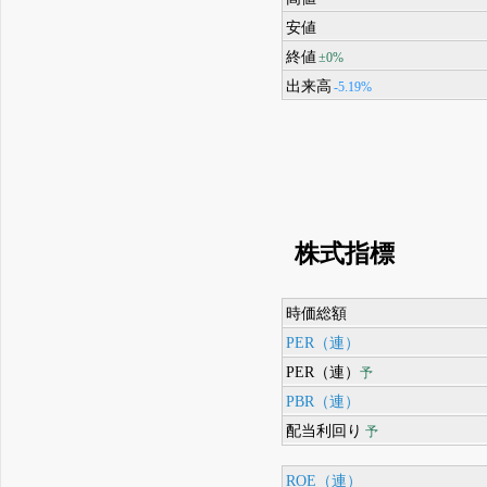
安値
終値
±0%
出来高
-5.19%
株式指標
時価総額
PER（連）
PER（連）
予
PBR（連）
配当利回り
予
ROE（連）