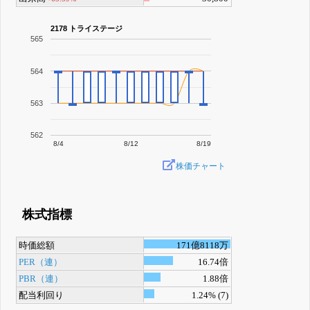
2178 トライステージ
565
564
563
562
8/4
8/12
8/19
株価チャート
株式指標
時価総額
171億8118万
PER（連）
16.74倍
PBR（連）
1.88倍
配当利回り
1.24% (7)