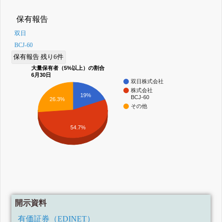
保有報告
双日
BCJ-60
保有報告 残り6件
大量保有者（5%以上）の割合
6月30日
双日株式会社
株式会社
19%
BCJ-60
26.3%
その他
54.7%
開示資料
有価証券（EDINET）