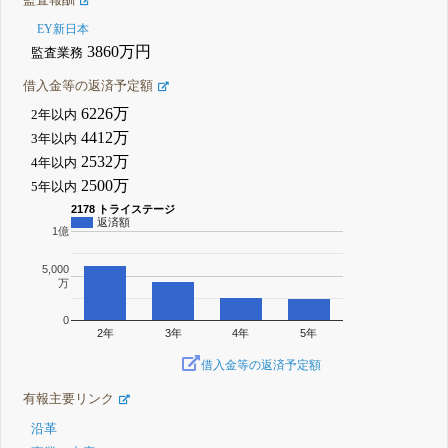
EY新日本
3860万円
監査業務
借入金等の返済予定額
6226万
2年以内
4412万
3年以内
2532万
4年以内
2500万
5年以内
2178 トライステージ
返済額
1億
5,000
万
0
2年
3年
4年
5年
借入金等の返済予定額
有報主要リンク
沿革