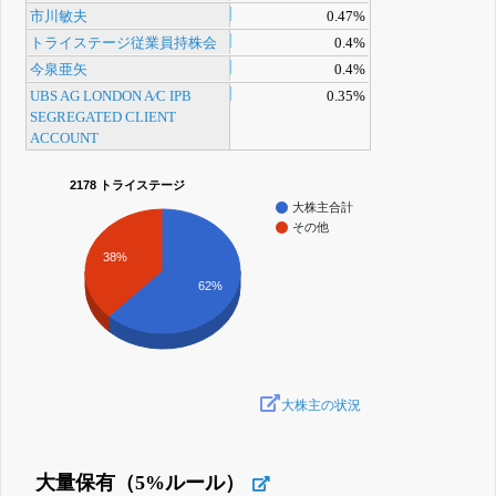
市川敏夫
0.47%
トライステージ従業員持株会
0.4%
今泉亜矢
0.4%
UBS AG LONDON A⁄C IPB
0.35%
SEGREGATED CLIENT
ACCOUNT
2178 トライステージ
大株主合計
その他
38%
62%
大株主の状況
大量保有（5%ルール）