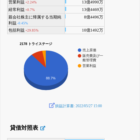
営業利益
13億4990万
+2.24%
経常利益
13億4469万
+0.7%
親会社株主に帰属する当期純
8億4496万
利益
-0.45%
包括利益
10億1492万
+29.85%
2178 トライステージ
売上原価
販売費及び一
般管理費
営業利益
88.7%
損益計算書: 2022/05/27 15:00
貸借対照表