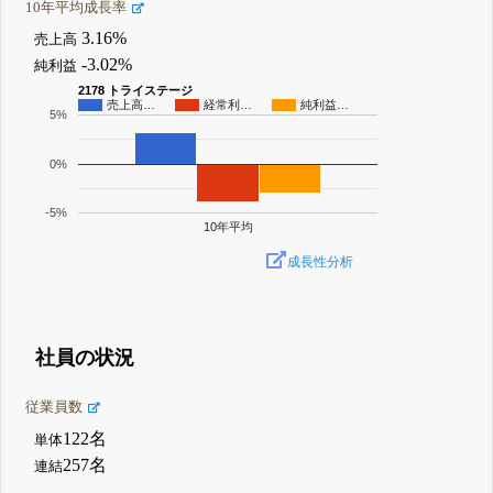
10年平均成長率
3.16%
売上高
-3.02%
純利益
2178 トライステージ
売上高…
経常利…
純利益…
5%
0%
-5%
10年平均
成長性分析
社員の状況
従業員数
122名
単体
257名
連結