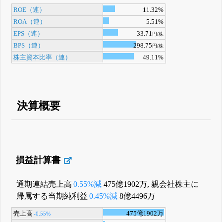
ROE（連）
11.32%
ROA（連）
5.51%
EPS（連）
33.71
円/株
BPS（連）
298.75
円/株
株主資本比率（連）
49.11%
決算概要
損益計算書
通期連結売上高
0.55%減
475億1902万, 親会社株主に
帰属する当期純利益
0.45%減
8億4496万
売上高
475億1902万
-0.55%