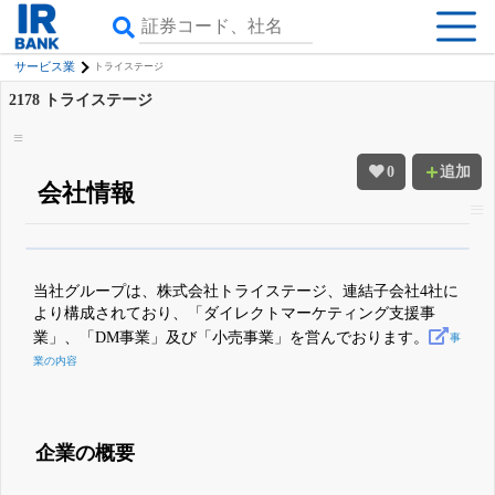
サービス業
トライステージ
2178
トライステージ
0
追加
会社情報
β版IRBANKでは、
8月24日まで完全無料
四半期業績・決算の進捗
がさらに
詳しく見られる
無料でβ版をはじめる
当社グループは、株式会社トライステージ、連結子会社4社に
登録すると永久30%OFFと米株版の先行利用も付きます
より構成されており、「ダイレクトマーケティング支援事
業」、「DM事業」及び「小売事業」を営んでおります。
事
業の内容
企業の概要