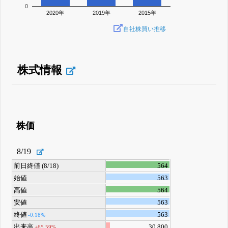
0
2020年
2019年
2015年
自社株買い推移
株式情報
株価
8/19
前日終値 (8/18)
564
始値
563
高値
564
安値
563
終値
563
-0.18%
出来高
30,800
+65.59%