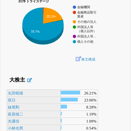
2178 トライステージ
金融機関
金融商品取引
20.1%
業者
その他の法人
外国法人等
（個人以外）
78.7%
外国法人等…
個人その他
株主構成
大株主
丸田昭雄
26.21%
双日
23.06%
妹尾勲
8.28%
萩原雄二
1.19%
光通信
1.09%
小林光男
0.54%