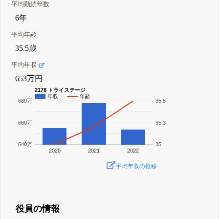
平均勤続年数
6年
平均年齢
35.5歳
平均年収
653万円
2178 トライステージ
年収
年齢
680万
35.5
660万
35.3
640万
35
2020
2021
2022
平均年収の推移
役員の情報