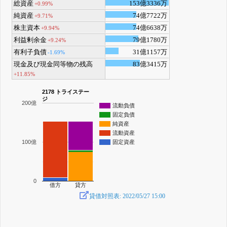
総資産
153億3336万
+0.99%
純資産
74億7722万
+9.71%
株主資本
74億6638万
+9.94%
利益剰余金
79億1780万
+9.24%
有利子負債
31億1157万
-1.69%
現金及び現金同等物の残高
83億3415万
+11.85%
2178 トライステー
ジ
200億
流動負債
固定負債
純資産
流動資産
100億
固定資産
0
借方
貸方
貸借対照表: 2022/05/27 15:00