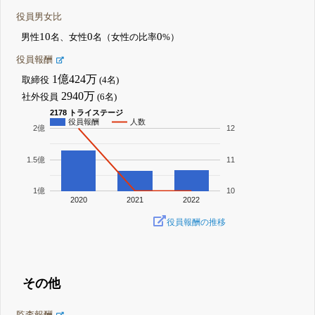
役員男女比
10
0
0
男性
名、女性
名（女性の比率
%）
役員報酬
1億424万
取締役
(4名)
2940万
社外役員
(6名)
2178 トライステージ
役員報酬
人数
2億
12
1.5億
11
1億
10
2020
2021
2022
役員報酬の推移
その他
監査報酬