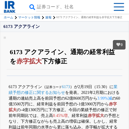
ホーム
マーケット情報
速報
6173 アクアライン、通期の経常利益を赤字拡大下方修正
6173 アクアライン
0
6173 アクアライン、通期の経常利益
を
赤字拡大
下方修正
β版IRBANKでは、
8月24日まで完全無料
銘柄スクリーニング
がさらに詳し
くできる
無料でβ版をはじめる
6173 アクアライン（
6173
）が2月19日（15:30）に
業
証券コード
登録すると永久30%OFFと米株版の先行利用も付きます
績予想の修正に関するお知らせ
を発表。2021年2月期における
通期の連結売上高を前回予想の62億8600万円から
3.99%減
の60
億3500万円に、経常利益を前回予想の-1億5900万円から
赤字
拡大
の-4億1300万円に下方修正。今回の業績予想の修正で対
前年同期比では、売上高
0.45%増
、経常利益
赤字拡大
の予想と
なり、下方修正ながらも売上高の増収は確保。しかし、経常
利益は前年同期の水準から更に落ち込み、赤字幅が拡大する