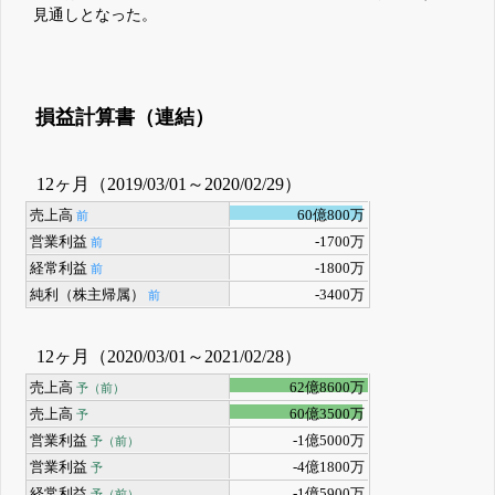
見通しとなった。
損益計算書（連結）
12ヶ月（2019/03/01～2020/02/29）
売上高
60億800万
前
営業利益
-1700万
前
経常利益
-1800万
前
純利（株主帰属）
-3400万
前
12ヶ月（2020/03/01～2021/02/28）
売上高
62億8600万
予（前）
売上高
60億3500万
予
営業利益
-1億5000万
予（前）
営業利益
-4億1800万
予
経常利益
-1億5900万
予（前）