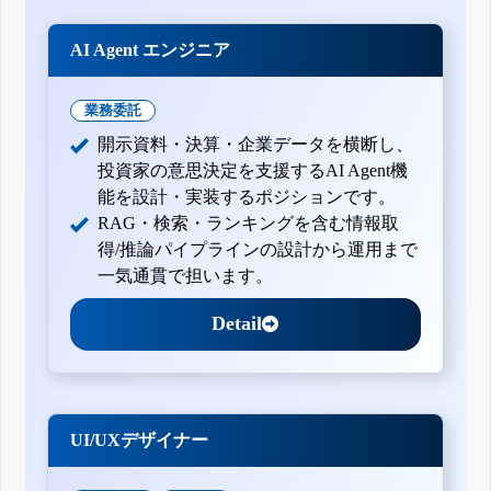
AI Agent エンジニア
業務委託
開示資料・決算・企業データを横断し、
投資家の意思決定を支援するAI Agent機
能を設計・実装するポジションです。
RAG・検索・ランキングを含む情報取
得/推論パイプラインの設計から運用まで
一気通貫で担います。
Detail
UI/UXデザイナー