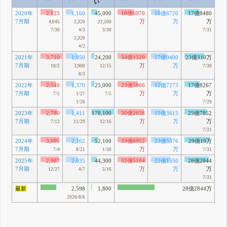
い
2020年
2,023
1,160
45,000
18億6070
10億6720
17億8480
7月期
万
万
万
4,045
2,320
22,500
7/30
4/3
3/30
7/31
2,320
4/2
2021年
3,710
1,950
24,200
34億1320
17億9400
23億310万
7月期
万
万
10/2
3,900
12/15
7/30
8/3
2022年
2,540
1,370
25,000
23億5966
12億7273
17億8267
7月期
万
万
万
7/5
1/27
7/5
1/26
7/29
2023年
2,780
1,411
178,100
30億2658
15億3615
25億7852
7月期
万
万
万
7/12
11/29
12/16
7/31
2024年
3,095
2,162
52,100
33億6952
23億5376
29億19万
7月期
万
万
7/4
8/21
1/30
7/31
2025年
2,987
2,035
44,300
32億5194
22億1550
28億2844
7月期
万
万
万
12/27
4/7
5/16
7/31
最新
2,598
1,800
28億2844万
2026/8/6