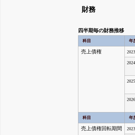
財務
四半期毎の財務推移
科目
年
売上債権
2023
2024
2025
2026
科目
年
売上債権回転期間
2023