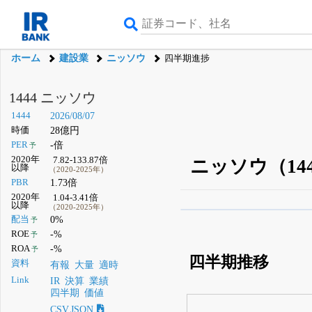
ホーム
建設業
ニッソウ
四半期進捗
1444 ニッソウ
1444
2026/08/07
時価
28億円
PER
-倍
予
2020年
7.82-133.87倍
ニッソウ（14
以降
（2020-2025年）
PBR
1.73倍
2020年
1.04-3.41倍
以降
（2020-2025年）
β版IRBANKでは、
8月
配当
0%
予
ROE
-%
予
無料
ROA
-%
予
四半期推移
登録すると永久30%
資料
有報
大量
適時
Link
IR
決算
業績
四半期
価値
CSV,JSON