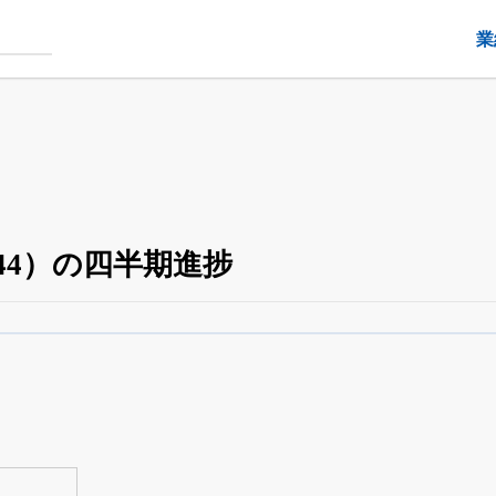
業
44）の四半期進捗
四半期業績・決算の進捗
がさらに詳しく見られる
24日まで完全無料
でβ版をはじめる
OFFと米株版の先行利用も付きます