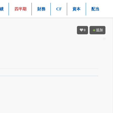
績
四半期
財務
CF
資本
配当
0
追加