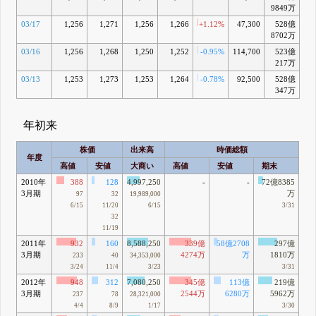
9849万
03/17
1,256
1,271
1,256
1,266
+1.12%
47,300
528億
-7
8702万
03/16
1,256
1,268
1,250
1,252
-0.95%
114,700
523億
-8
217万
03/13
1,253
1,273
1,253
1,264
-0.78%
92,500
528億
-
347万
年初来
株価
出来高
時価総額
年度
高値
安値
大商い
高値
安値
期末
2010年
388
128
4,997,250
-
-
72億8385
3月期
万
97
32
19,989,000
6/15
11/20
6/15
3/31
32
11/19
2011年
932
160
8,588,250
339億
58億2708
297億
3月期
4274万
万
1810万
233
40
34,353,000
3/24
11/4
3/23
3/31
2012年
948
312
7,080,250
345億
113億
219億
3月期
2544万
6280万
5962万
237
78
28,321,000
4/4
8/9
1/17
3/30