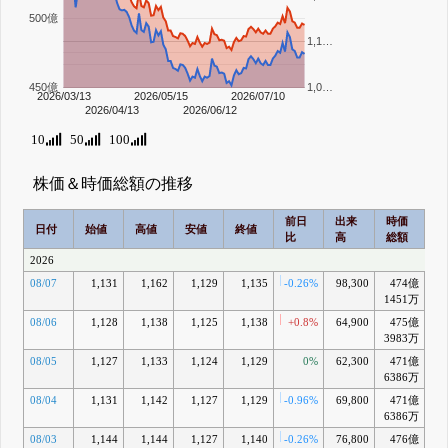
500億
1,1…
450億
1,0…
2026/03/13
2026/05/15
2026/07/10
2026/04/13
2026/06/12
10
50
100
株価＆時価総額の推移
前日
出来
時価
2
日付
始値
高値
安値
終値
比
高
総額
乖
2026
08/07
1,131
1,162
1,129
1,135
-0.26%
98,300
474億
+0
1451万
08/06
1,128
1,138
1,125
1,138
+0.8%
64,900
475億
+0
3983万
08/05
1,127
1,133
1,124
1,129
0%
62,300
471億
-0
6386万
08/04
1,131
1,142
1,127
1,129
-0.96%
69,800
471億
6386万
08/03
1,144
1,144
1,127
1,140
-0.26%
76,800
476億
+1