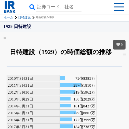
ホーム
日特建設
時価総額の推移
1929 日特建設
0
日特建設（1929）の時価総額の推移
β版IRBANKでは、
8月24日まで完全無料
四半期業績・決算の進捗
がさらに
詳しく見られる
無料でβ版をはじめる
2010年3月31日
72億8385万
登録すると永久30%OFFと米株版の先行利用も付きます
2011年3月31日
297億1810万
2012年3月30日
219億5962万
2013年3月29日
150億2029万
2014年3月31日
161億8427万
2015年3月31日
229億8803万
2016年3月31日
172億3999万
2017年3月31日
184億7387万