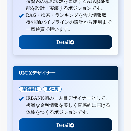
投資家の意思決定を支援するAI Agent機
能を設計・実装するポジションです。
RAG・検索・ランキングを含む情報取
得/推論パイプラインの設計から運用まで
一気通貫で担います。
Detail
UI/UXデザイナー
業務委託
正社員
IRBANK初の一人目デザイナーとして、
複雑な金融情報を美しく直感的に届ける
体験をつくるポジションです。
Detail