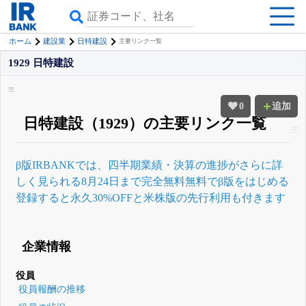
ホーム
建設業
日特建設
主要リンク一覧
1929 日特建設
0
追加
日特建設（1929）の主要リンク一覧
β版IRBANKでは、
四半期業績・決算の進捗
がさらに詳
しく見られる
8月24日まで完全無料
無料でβ版をはじめる
登録すると永久30%OFFと米株版の先行利用も付きます
企業情報
役員
役員報酬の推移