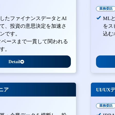
業務委託
積したファイナンスデータとAI
ML
て、投資の意思決定を加速さ
をス
ンです。
込む
ータベースまで一貫して関われる
す。
Detail
ジニア
UI/U
業務委託