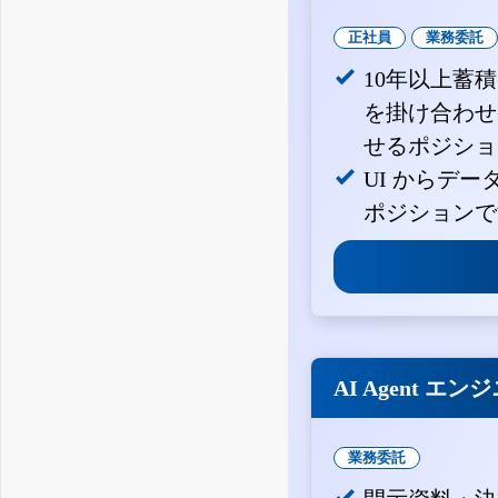
正社員
業務委託
10年以上蓄
を掛け合わせ
せるポジショ
UI からデ
ポジションで
AI Agent エン
業務委託