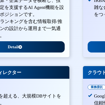
算・企業データを横断し、投
IR
を支援するAI Agent機能を設
雑な
ポジションです。
をつ
・ランキングを含む情報取得/推
ンの設計から運用まで一気通
。
Detail
ィレクター
クラウド
業務委託
PVを超える、大規模DBサイトを
Goo
。
信頼