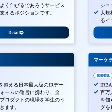
よく伸びるであろうサービス
ショ
支えるポジションです。
大規
るイ
Detail
マーケ
業務委託
Vを超える日本最大級のIRデー
IR
ォームの運営に携わり、金
百万
プロダクトの現場を学生のう
を知
きます。
グを