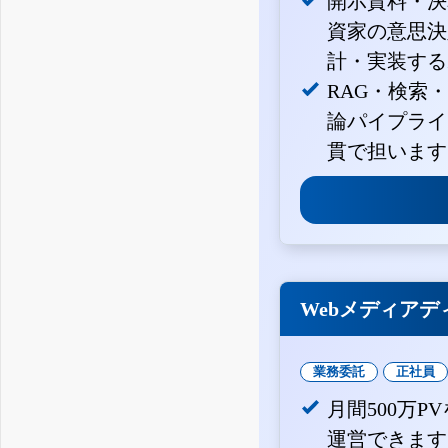
開示資料・決
資家の意思決定
計・実装する
RAG・検索
論パイプライ
貫で担います
Webメディアデ
業務委託
正社員
月間500万
運営できます