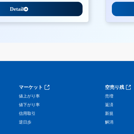
Detail
。
マーケット
空売り残
値上がり率
売増
値下がり率
返済
信用取引
新規
逆日歩
解消