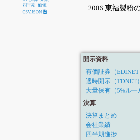
四半期
価値
2006 東福
CSV,JSON
開示資料
有価証券（EDINE
適時開示（TDNET
大量保有（5%ルー
決算
決算まとめ
会社業績
四半期進捗