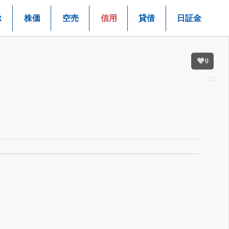
R
株価
空売
信用
貸借
日証金
0