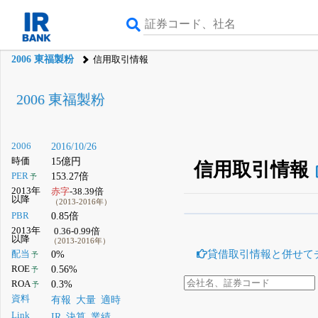
2006 東福製粉
信用取引情報
2006 東福製粉
2006
2016/10/26
時価
15億円
信用取引情報
PER
153.27倍
予
2013年
赤字
-38.39倍
以降
（2013-2016年）
PBR
0.85倍
β版IRBANKでは、
8月
2013年
0.36-0.99倍
以降
（2013-2016年）
無料
貸借取引情報と併せて
配当
0%
予
登録すると永久30%
ROE
0.56%
予
ROA
0.3%
予
資料
有報
大量
適時
Link
IR
決算
業績