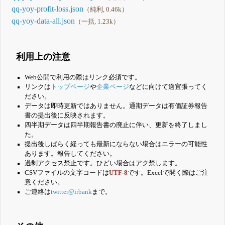
qq-yoy-profit-loss.json
（純利, 0.46k）
qq-yoy-data-all.json
（一括, 1.23k）
利用上の注意
Web公開で利用の際はリンク必須です。
リンクは
トップページ
や
企業ページ
などに向けて適宜張ってく
ださい。
データは即時更新ではありません。通期データは有価証券報告
書の提出後に反映されます。
四半期データは四半期報告書の廃止に伴い、更新を終了しまし
た。
提出後しばらく経っても最新にならない場合はエラーの可能性
あります。報告してください。
過剰アクセス禁止です。ひどい場合はアク禁します。
CSVファイルの文字コードは
UTF-8
です。Excelで開く際はご注
意ください。
ご連絡は
twitter@irbank
まで。