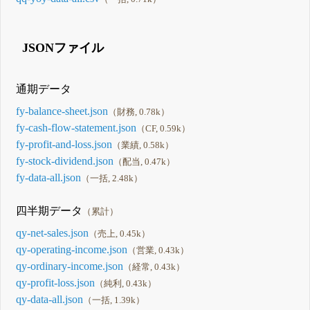
JSONファイル
通期データ
fy-balance-sheet.json
（財務, 0.78k）
fy-cash-flow-statement.json
（CF, 0.59k）
fy-profit-and-loss.json
（業績, 0.58k）
fy-stock-dividend.json
（配当, 0.47k）
fy-data-all.json
（一括, 2.48k）
四半期データ
（累計）
qy-net-sales.json
（売上, 0.45k）
qy-operating-income.json
（営業, 0.43k）
qy-ordinary-income.json
（経常, 0.43k）
qy-profit-loss.json
（純利, 0.43k）
qy-data-all.json
（一括, 1.39k）