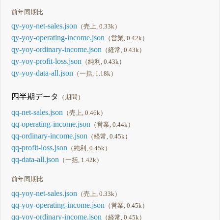
前年同期比
qy-yoy-net-sales.json
（売上, 0.33k）
qy-yoy-operating-income.json
（営業, 0.42k）
qy-yoy-ordinary-income.json
（経常, 0.43k）
qy-yoy-profit-loss.json
（純利, 0.43k）
qy-yoy-data-all.json
（一括, 1.18k）
四半期データ
（期間）
qq-net-sales.json
（売上, 0.46k）
qq-operating-income.json
（営業, 0.44k）
qq-ordinary-income.json
（経常, 0.45k）
qq-profit-loss.json
（純利, 0.45k）
qq-data-all.json
（一括, 1.42k）
前年同期比
qq-yoy-net-sales.json
（売上, 0.33k）
qq-yoy-operating-income.json
（営業, 0.45k）
qq-yoy-ordinary-income.json
（経常, 0.45k）