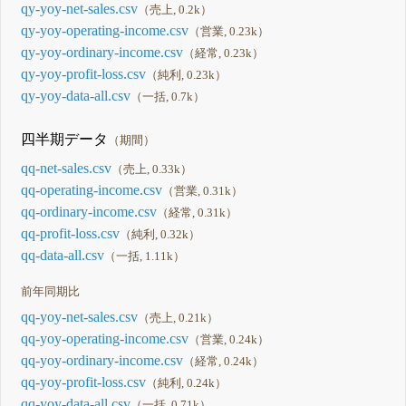
qy-yoy-net-sales.csv
（売上, 0.2k）
qy-yoy-operating-income.csv
（営業, 0.23k）
qy-yoy-ordinary-income.csv
（経常, 0.23k）
qy-yoy-profit-loss.csv
（純利, 0.23k）
qy-yoy-data-all.csv
（一括, 0.7k）
四半期データ
（期間）
qq-net-sales.csv
（売上, 0.33k）
qq-operating-income.csv
（営業, 0.31k）
qq-ordinary-income.csv
（経常, 0.31k）
qq-profit-loss.csv
（純利, 0.32k）
qq-data-all.csv
（一括, 1.11k）
前年同期比
qq-yoy-net-sales.csv
（売上, 0.21k）
qq-yoy-operating-income.csv
（営業, 0.24k）
qq-yoy-ordinary-income.csv
（経常, 0.24k）
qq-yoy-profit-loss.csv
（純利, 0.24k）
qq-yoy-data-all.csv
（一括, 0.71k）