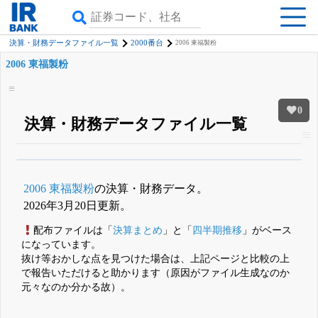
決算・財務データファイル一覧
2000番台
2006 東福製粉
2006 東福製粉
0
決算・財務データファイル一覧
β版IRBANKでは、
8月24日まで完全無料
四半期業績・決算の進捗
がさらに
詳しく見られる
無料でβ版をはじめる
2006 東福製粉
の決算・財務データ。
登録すると永久30%OFFと米株版の先行利用も付きます
2026年3月20日更新。
配布ファイルは「
決算まとめ
」と「
四半期推移
」がベース
になっています。
抜け等おかしな点を見つけた場合は、上記ページと比較の上
で報告いただけると助かります（原因がファイル生成なのか
元々なのか分かる故）。