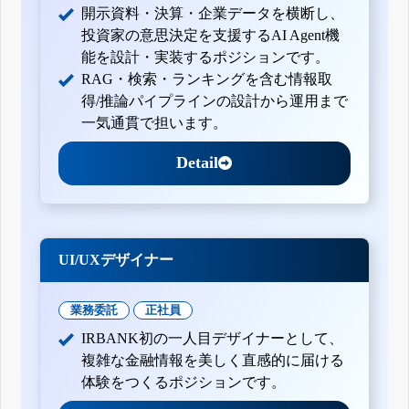
開示資料・決算・企業データを横断し、
投資家の意思決定を支援するAI Agent機
能を設計・実装するポジションです。
RAG・検索・ランキングを含む情報取
得/推論パイプラインの設計から運用まで
一気通貫で担います。
Detail
UI/UXデザイナー
業務委託
正社員
IRBANK初の一人目デザイナーとして、
複雑な金融情報を美しく直感的に届ける
体験をつくるポジションです。