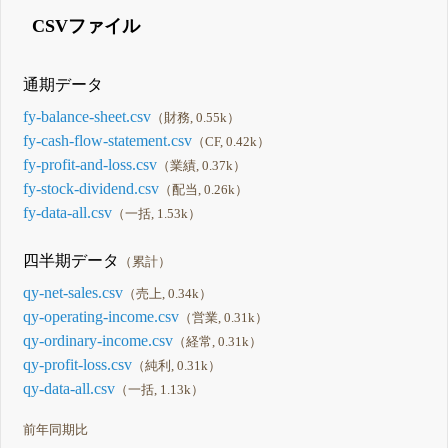
CSVファイル
通期データ
fy-balance-sheet.csv
（財務, 0.55k）
fy-cash-flow-statement.csv
（CF, 0.42k）
fy-profit-and-loss.csv
（業績, 0.37k）
fy-stock-dividend.csv
（配当, 0.26k）
fy-data-all.csv
（一括, 1.53k）
四半期データ
（累計）
qy-net-sales.csv
（売上, 0.34k）
qy-operating-income.csv
（営業, 0.31k）
qy-ordinary-income.csv
（経常, 0.31k）
qy-profit-loss.csv
（純利, 0.31k）
qy-data-all.csv
（一括, 1.13k）
前年同期比