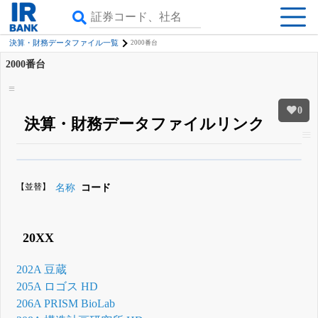
決算・財務データファイル一覧
2000番台
2000番台
0
決算・財務データファイルリンク
β版IRBANKでは、
8月24日まで完全無料
銘柄スクリーニング
がさらに詳し
くできる
無料でβ版をはじめる
【並替】
名称
コード
登録すると永久30%OFFと米株版の先行利用も付きます
20XX
202A 豆蔵
205A ロゴス HD
206A PRISM BioLab