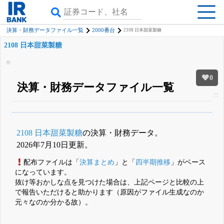
決算・財務データファイル一覧
2000番台
2108 日本甜菜製糖
2108 日本甜菜製糖
0
決算・財務データファイル一覧
β版IRBANKでは、
8月24日まで完全無料
四半期業績・決算の進捗
がさらに
詳しく見られる
無料でβ版をはじめる
2108 日本甜菜製糖
の決算・財務データ。
登録すると永久30%OFFと米株版の先行利用も付きます
2026年7月10日更新。
配布ファイルは「
決算まとめ
」と「
四半期推移
」がベース
になっています。
抜け等おかしな点を見つけた場合は、上記ページと比較の上
で報告いただけると助かります（原因がファイル生成なのか
元々なのか分かる故）。