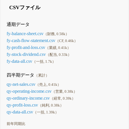
CSVファイル
通期データ
fy-balance-sheet.csv
（財務, 0.58k）
fy-cash-flow-statement.csv
（CF, 0.46k）
fy-profit-and-loss.csv
（業績, 0.41k）
fy-stock-dividend.csv
（配当, 0.33k）
fy-data-all.csv
（一括, 1.7k）
四半期データ
（累計）
qy-net-sales.csv
（売上, 0.41k）
qy-operating-income.csv
（営業, 0.38k）
qy-ordinary-income.csv
（経常, 0.39k）
qy-profit-loss.csv
（純利, 0.38k）
qy-data-all.csv
（一括, 1.39k）
前年同期比