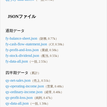
JSONファイル
通期データ
fy-balance-sheet.json
（財務, 0.77k）
fy-cash-flow-statement.json
（CF, 0.59k）
fy-profit-and-loss.json
（業績, 0.58k）
fy-stock-dividend.json
（配当, 0.55k）
fy-data-all.json
（一括, 2.55k）
四半期データ
（累計）
qy-net-sales.json
（売上, 0.51k）
qy-operating-income.json
（営業, 0.48k）
qy-ordinary-income.json
（経常, 0.48k）
qy-profit-loss.json
（純利, 0.47k）
qy-data-all.json
（一括, 1.59k）