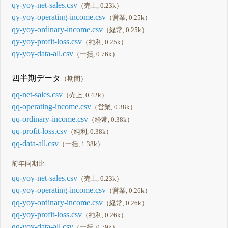
qy-yoy-net-sales.csv
（売上, 0.23k）
qy-yoy-operating-income.csv
（営業, 0.25k）
qy-yoy-ordinary-income.csv
（経常, 0.25k）
qy-yoy-profit-loss.csv
（純利, 0.25k）
qy-yoy-data-all.csv
（一括, 0.76k）
四半期データ
（期間）
qq-net-sales.csv
（売上, 0.42k）
qq-operating-income.csv
（営業, 0.38k）
qq-ordinary-income.csv
（経常, 0.38k）
qq-profit-loss.csv
（純利, 0.38k）
qq-data-all.csv
（一括, 1.38k）
前年同期比
qq-yoy-net-sales.csv
（売上, 0.23k）
qq-yoy-operating-income.csv
（営業, 0.26k）
qq-yoy-ordinary-income.csv
（経常, 0.26k）
qq-yoy-profit-loss.csv
（純利, 0.26k）
qq-yoy-data-all.csv
（一括, 0.79k）