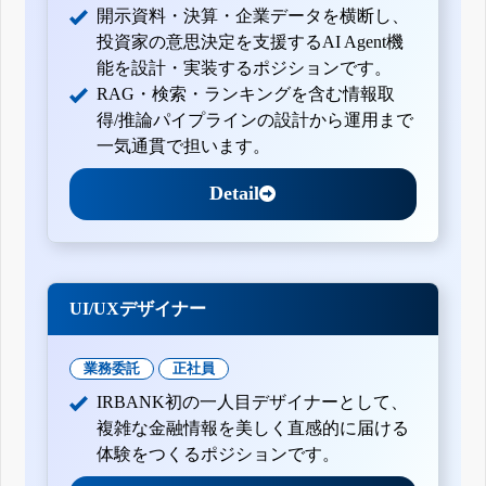
開示資料・決算・企業データを横断し、
投資家の意思決定を支援するAI Agent機
能を設計・実装するポジションです。
RAG・検索・ランキングを含む情報取
得/推論パイプラインの設計から運用まで
一気通貫で担います。
Detail
UI/UXデザイナー
業務委託
正社員
IRBANK初の一人目デザイナーとして、
複雑な金融情報を美しく直感的に届ける
体験をつくるポジションです。