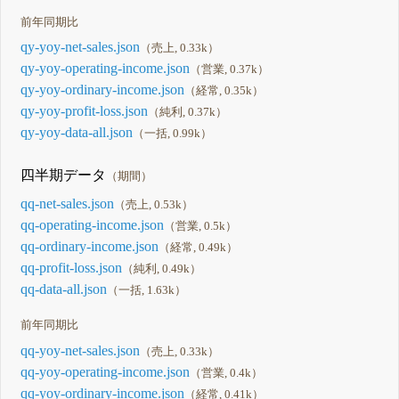
前年同期比
qy-yoy-net-sales.json
（売上, 0.33k）
qy-yoy-operating-income.json
（営業, 0.37k）
qy-yoy-ordinary-income.json
（経常, 0.35k）
qy-yoy-profit-loss.json
（純利, 0.37k）
qy-yoy-data-all.json
（一括, 0.99k）
四半期データ
（期間）
qq-net-sales.json
（売上, 0.53k）
qq-operating-income.json
（営業, 0.5k）
qq-ordinary-income.json
（経常, 0.49k）
qq-profit-loss.json
（純利, 0.49k）
qq-data-all.json
（一括, 1.63k）
前年同期比
qq-yoy-net-sales.json
（売上, 0.33k）
qq-yoy-operating-income.json
（営業, 0.4k）
qq-yoy-ordinary-income.json
（経常, 0.41k）