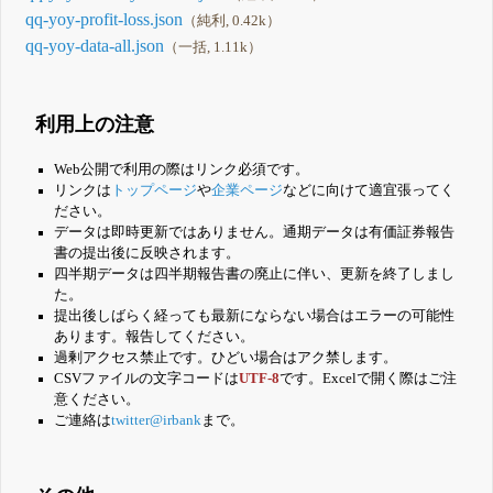
qq-yoy-profit-loss.json
（純利, 0.42k）
qq-yoy-data-all.json
（一括, 1.11k）
利用上の注意
Web公開で利用の際はリンク必須です。
リンクは
トップページ
や
企業ページ
などに向けて適宜張ってく
ださい。
データは即時更新ではありません。通期データは有価証券報告
書の提出後に反映されます。
四半期データは四半期報告書の廃止に伴い、更新を終了しまし
た。
提出後しばらく経っても最新にならない場合はエラーの可能性
あります。報告してください。
過剰アクセス禁止です。ひどい場合はアク禁します。
CSVファイルの文字コードは
UTF-8
です。Excelで開く際はご注
意ください。
ご連絡は
twitter@irbank
まで。