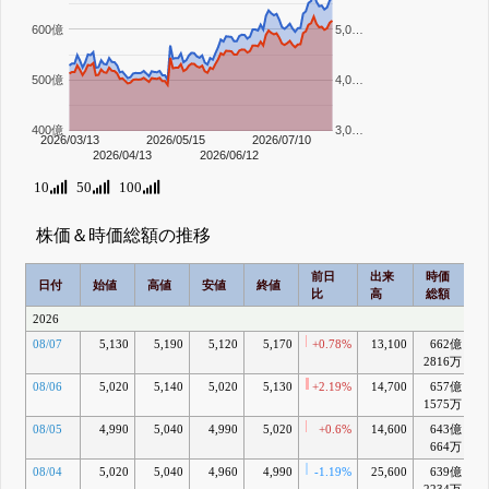
600億
5,0…
500億
4,0…
400億
3,0…
2026/03/13
2026/05/15
2026/07/10
2026/04/13
2026/06/12
10
50
100
株価＆時価総額の推移
前日
出来
時価
2
日付
始値
高値
安値
終値
比
高
総額
2026
08/07
5,130
5,190
5,120
5,170
+0.78%
13,100
662億
+
2816万
08/06
5,020
5,140
5,020
5,130
+2.19%
14,700
657億
+
1575万
08/05
4,990
5,040
4,990
5,020
+0.6%
14,600
643億
664万
08/04
5,020
5,040
4,960
4,990
-1.19%
25,600
639億
+