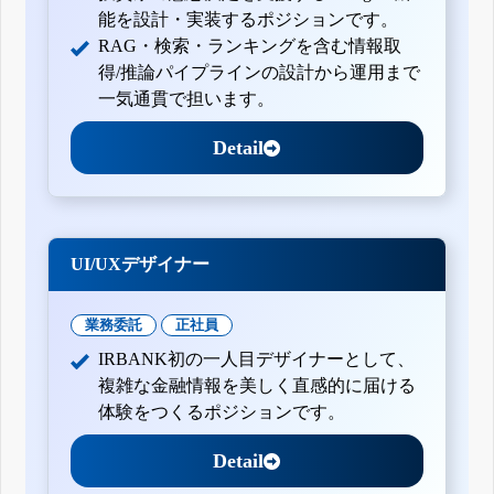
能を設計・実装するポジションです。
RAG・検索・ランキングを含む情報取
得/推論パイプラインの設計から運用まで
一気通貫で担います。
Detail
UI/UXデザイナー
業務委託
正社員
IRBANK初の一人目デザイナーとして、
複雑な金融情報を美しく直感的に届ける
体験をつくるポジションです。
Detail