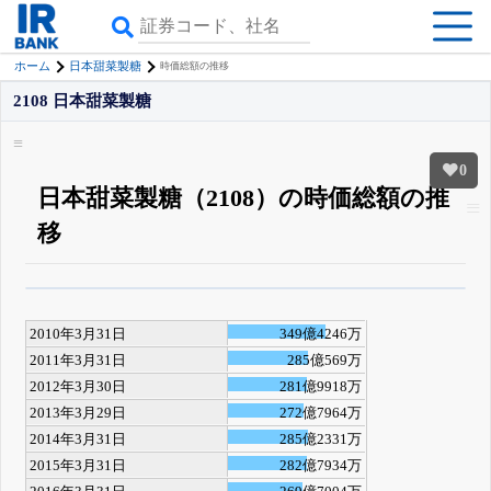
ホーム
日本甜菜製糖
時価総額の推移
2108 日本甜菜製糖
0
日本甜菜製糖（2108）の時価総額の推
移
β版IRBANKでは、
8月24日まで完全無料
四半期業績・決算の進捗
がさらに
詳しく見られる
無料でβ版をはじめる
2010年3月31日
349億4246万
登録すると永久30%OFFと米株版の先行利用も付きます
2011年3月31日
285億569万
2012年3月30日
281億9918万
2013年3月29日
272億7964万
2014年3月31日
285億2331万
2015年3月31日
282億7934万