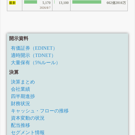
最新
5,170
13,100
662億2816万
2026/8/7
開示資料
有価証券（EDINET）
適時開示（TDNET）
大量保有（5%ルール）
決算
決算まとめ
会社業績
四半期進捗
財務状況
キャッシュ・フローの推移
資本変動の状況
配当推移
セグメント情報