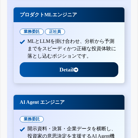
プロダクトMLエンジニア
業務委託
正社員
MLとLLMを掛け合わせ、分析から予測
までをスピーディかつ正確な投資体験に
落とし込むポジションです。
Detail
AI Agent エンジニア
業務委託
開示資料・決算・企業データを横断し、
投資家の意思決定を支援するAI Agent機