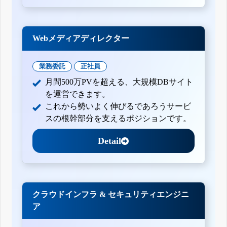
Webメディアディレクター
業務委託
正社員
月間500万PVを超える、大規模DBサイト
を運営できます。
これから勢いよく伸びるであろうサービ
スの根幹部分を支えるポジションです。
Detail
クラウドインフラ & セキュリティエンジニ
ア