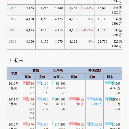
237万
03/18
4,185
4,285
4,180
4,285
+3.13%
15,600
548億
-
9123万
03/17
4,170
4,200
4,125
4,155
0%
19,100
532億
-
2591万
03/16
4,125
4,185
4,115
4,155
+0.73%
16,100
532億
-
2591万
03/13
4,090
4,170
4,070
4,125
0%
21,700
528億
-
4161万
年初来
株価
出来高
時価総額
年度
高値
安値
大商い
高値
安値
期末
2010年
2,720
2,120
89,800
-
-
349億
3月期
4246万
272
212
898,000
8/17
4/23
6/4
3/31
2011年
2,340
1,600
187,100
358億
245億
285億569
3月期
6200万
2102万
万
234
160
1,871,000
4/26
3/15
1/12
3/31
234
4/23
2012年
1,970
1,410
117,200
301億
216億915
281億