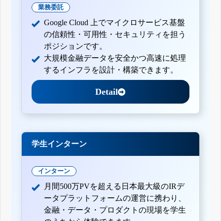
業務委託
Google Cloud 上でマイクロサービス基盤
の信頼性・可用性・セキュリティを担う
ポジションです。
大規模金融データを安全かつ高速に処理
するインフラを設計・構築できます。
Detail
学生インターン
インターン
月間500万PVを超える日本最大級のIRデ
ータプラットフォームの運営に携わり、
金融・データ・プロダクトの現場を学生