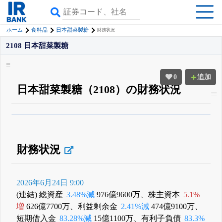
ホーム
食料品
日本甜菜製糖
財務状況
2108 日本甜菜製糖
0
追加
日本甜菜製糖（2108）の財務状況
β版IRBANKでは、
8月24日まで完全無料
四半期業績・決算の進捗
がさらに
詳しく見られる
無料でβ版をはじめる
登録すると永久30%OFFと米株版の先行利用も付きます
財務状況
2026年6月24日 9:00
(連結) 総資産
3.48%減
976億9600万、株主資本
5.1%
増
626億7700万、利益剰余金
2.41%減
474億9100万、
短期借入金
83.28%減
15億1100万、有利子負債
83.3%