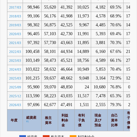
98,946
55,620
41,392
10,025
4,182
69.5%
14.6
2017/03
99,106
56,176
41,908
11,973
4,578
68.9%
17.5
2018/03
98,302
56,875
42,525
9,967
4,485
70.6%
14.4
2019/03
96,405
57,103
42,730
11,991
5,393
69.4%
17.9
2020/03
97,392
57,730
43,663
11,895
3,881
70.3%
17.4
2021/03
100,458
58,101
44,934
14,889
6,160
67.6%
21.9
2022/03
103,149
58,473
45,521
18,756
4,589
66.1%
27.5
2023/03
103,022
58,632
46,664
10,949
5,853
70.4%
15.1
2024/03
101,215
59,637
48,662
9,048
3,164
72.9%
12.3
2025/03
95,900
59,070
48,850
24
10,680
76.8%
0.0
2025/09
113,590
58,223
43,035
11,517
7,478
65.3%
15.5
2025/12
97,696
62,677
47,491
1,511
2,555
79.3%
2.0
2026/03
有利
利益
有利
現金
自己
総資産
株主
子負
年度
剰余
子負
及び
資本
#1
資本
債比
金
債
預金
比率
率
総資産
株主資本
利益剰余金