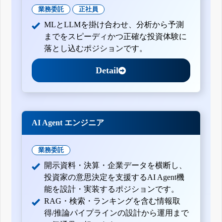
業務委託
正社員
MLとLLMを掛け合わせ、分析から予測
までをスピーディかつ正確な投資体験に
落とし込むポジションです。
Detail
AI Agent エンジニア
業務委託
開示資料・決算・企業データを横断し、
投資家の意思決定を支援するAI Agent機
能を設計・実装するポジションです。
RAG・検索・ランキングを含む情報取
得/推論パイプラインの設計から運用まで