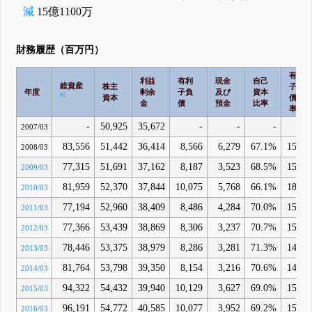
減
15億1100万
財務履歴（百万円）
有利
利益
有利
現金
自己
総資産
株主
子負
年度
剰余
子負
及び
資本
#1
資本
債比
金
債
預金
比率
率
-
50,925
35,672
-
-
-
2007/03
83,556
51,442
36,414
8,566
6,279
67.1%
15.3
2008/03
77,315
51,691
37,162
8,187
3,523
68.5%
15.5
2009/03
81,959
52,370
37,844
10,075
5,768
66.1%
18.6
2010/03
77,194
52,960
38,409
8,486
4,284
70.0%
15.7
2011/03
77,366
53,439
38,869
8,306
3,237
70.7%
15.2
2012/03
78,446
53,375
38,979
8,286
3,281
71.3%
14.8
2013/03
81,764
53,798
39,350
8,154
3,216
70.6%
14.1
2014/03
94,322
54,432
39,940
10,129
3,627
69.0%
15.6
2015/03
96,191
54,772
40,585
10,077
3,952
69.2%
15.1
2016/03