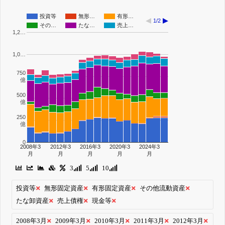
投資等
無形…
有形…
1/2
その…
たな…
売上…
1,2…
1,0…
750
億
500
億
250
億
0
2008年3
2012年3
2016年3
2020年3
2024年3
月
月
月
月
月
3
5
10
投資等
無形固定資産
有形固定資産
その他流動資産
たな卸資産
売上債権
現金等
2008年3月
2009年3月
2010年3月
2011年3月
2012年3月