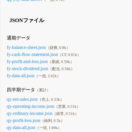
JSONファイル
通期データ
fy-balance-sheet.json
（財務, 0.8k）
fy-cash-flow-statement.json
（CF, 0.61k）
fy-profit-and-loss.json
（業績, 0.59k）
fy-stock-dividend.json
（配当, 0.56k）
fy-data-all.json
（一括, 2.62k）
四半期データ
（累計）
qy-net-sales.json
（売上, 0.53k）
qy-operating-income.json
（営業, 0.51k）
qy-ordinary-income.json
（経常, 0.51k）
qy-profit-loss.json
（純利, 0.5k）
qy-data-all.json
（一括, 1.69k）