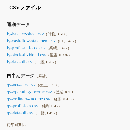
CSVファイル
通期データ
fy-balance-sheet.csv
（財務, 0.61k）
fy-cash-flow-statement.csv
（CF, 0.48k）
fy-profit-and-loss.csv
（業績, 0.42k）
fy-stock-dividend.csv
（配当, 0.33k）
fy-data-all.csv
（一括, 1.76k）
四半期データ
（累計）
qy-net-sales.csv
（売上, 0.43k）
qy-operating-income.csv
（営業, 0.41k）
qy-ordinary-income.csv
（経常, 0.41k）
qy-profit-loss.csv
（純利, 0.4k）
qy-data-all.csv
（一括, 1.49k）
前年同期比