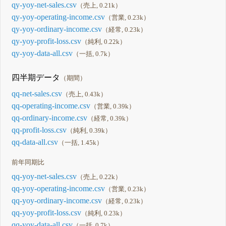
qy-yoy-net-sales.csv
（売上, 0.21k）
qy-yoy-operating-income.csv
（営業, 0.23k）
qy-yoy-ordinary-income.csv
（経常, 0.23k）
qy-yoy-profit-loss.csv
（純利, 0.22k）
qy-yoy-data-all.csv
（一括, 0.7k）
四半期データ
（期間）
qq-net-sales.csv
（売上, 0.43k）
qq-operating-income.csv
（営業, 0.39k）
qq-ordinary-income.csv
（経常, 0.39k）
qq-profit-loss.csv
（純利, 0.39k）
qq-data-all.csv
（一括, 1.45k）
前年同期比
qq-yoy-net-sales.csv
（売上, 0.22k）
qq-yoy-operating-income.csv
（営業, 0.23k）
qq-yoy-ordinary-income.csv
（経常, 0.23k）
qq-yoy-profit-loss.csv
（純利, 0.23k）
qq-yoy-data-all.csv
（一括, 0.7k）