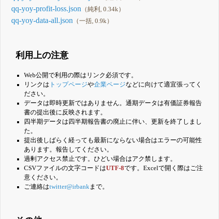
qq-yoy-profit-loss.json
（純利, 0.34k）
qq-yoy-data-all.json
（一括, 0.9k）
利用上の注意
Web公開で利用の際はリンク必須です。
リンクは
トップページ
や
企業ページ
などに向けて適宜張ってく
ださい。
データは即時更新ではありません。通期データは有価証券報告
書の提出後に反映されます。
四半期データは四半期報告書の廃止に伴い、更新を終了しまし
た。
提出後しばらく経っても最新にならない場合はエラーの可能性
あります。報告してください。
過剰アクセス禁止です。ひどい場合はアク禁します。
CSVファイルの文字コードは
UTF-8
です。Excelで開く際はご注
意ください。
ご連絡は
twitter@irbank
まで。