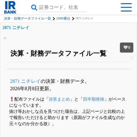
決算・財務データファイル一覧
2000番台
2871 ニチレイ
2871 ニチレイ
0
決算・財務データファイル一覧
β版IRBANKでは、
8月24日まで完全無料
四半期業績・決算の進捗
がさらに
詳しく見られる
無料でβ版をはじめる
2871 ニチレイ
の決算・財務データ。
登録すると永久30%OFFと米株版の先行利用も付きます
2026年8月8日更新。
配布ファイルは「
決算まとめ
」と「
四半期推移
」がベース
になっています。
抜け等おかしな点を見つけた場合は、上記ページと比較の上
で報告いただけると助かります（原因がファイル生成なのか
元々なのか分かる故）。