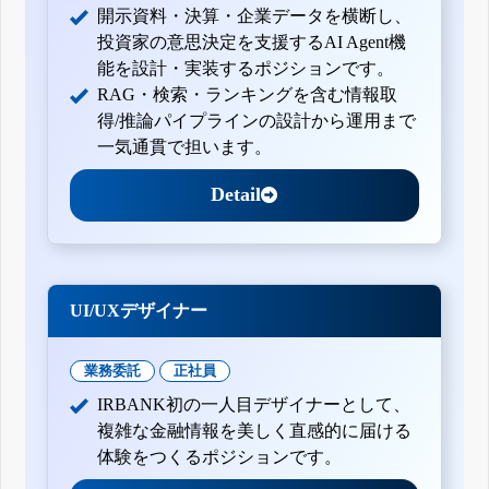
開示資料・決算・企業データを横断し、
投資家の意思決定を支援するAI Agent機
能を設計・実装するポジションです。
RAG・検索・ランキングを含む情報取
得/推論パイプラインの設計から運用まで
一気通貫で担います。
Detail
UI/UXデザイナー
業務委託
正社員
IRBANK初の一人目デザイナーとして、
複雑な金融情報を美しく直感的に届ける
体験をつくるポジションです。