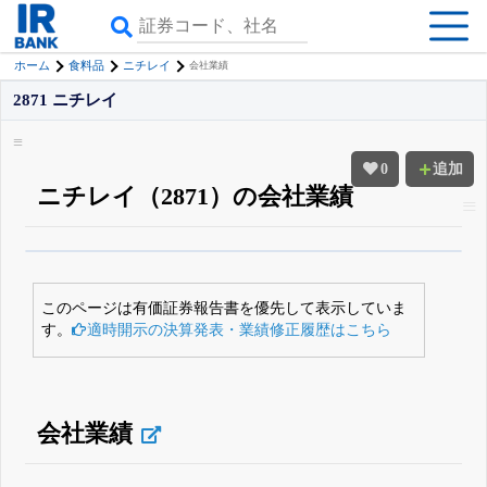
ホーム
食料品
ニチレイ
会社業績
2871 ニチレイ
0
追加
ニチレイ（2871）の会社業績
β版IRBANKでは、
8月24日まで完全無料
四半期業績・決算の進捗
がさらに
詳しく見られる
無料でβ版をはじめる
このページは有価証券報告書を優先して表示していま
登録すると永久30%OFFと米株版の先行利用も付きます
す。
適時開示の決算発表・業績修正履歴はこちら
会社業績