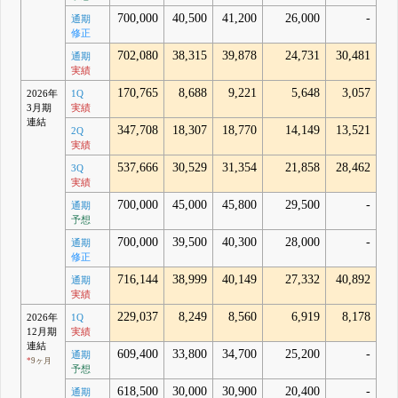
700,000
40,500
41,200
26,000
-
通期
修正
702,080
38,315
39,878
24,731
30,481
通期
実績
170,765
8,688
9,221
5,648
3,057
2026年
1Q
3月期
実績
連結
347,708
18,307
18,770
14,149
13,521
2Q
実績
537,666
30,529
31,354
21,858
28,462
3Q
実績
700,000
45,000
45,800
29,500
-
通期
予想
700,000
39,500
40,300
28,000
-
通期
修正
716,144
38,999
40,149
27,332
40,892
通期
実績
229,037
8,249
8,560
6,919
8,178
2026年
1Q
12月期
実績
連結
609,400
33,800
34,700
25,200
-
通期
*
9ヶ月
予想
618,500
30,000
30,900
20,400
-
通期