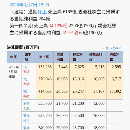
2026年8月7日 15:30
（連結）通期
修正
売上高 6185億 親会社株主に帰属す
る当期純利益 204億
第一四半期 売上高
34.12%増
2290億3700万 親会社株
主に帰属する当期純利益
22.5%増
69億1900万
決算履歴 (百万円)
もっとみる
四半
営業
経常利
当期純利
包括利
年度
売上高
#1
期
利益
益
益
益
132,238
7,443
7,625
5,216
2,595
2017年
1Q
3月期
実績
連結
270,043
16,059
15,916
10,605
6,717
2Q
実績
414,637
26,333
26,247
17,167
17,302
3Q
実績
535,700
21,700
21,200
12,800
-
通期
予想
535,700
26,000
25,500
16,000
-
通期
修正
540,000
29,000
28,700
18,000
-
通期