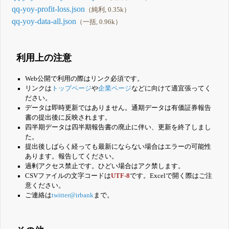
qq-yoy-profit-loss.json
（純利, 0.35k）
qq-yoy-data-all.json
（一括, 0.96k）
利用上の注意
Web公開で利用の際はリンク必須です。
リンクは
トップページ
や
企業ページ
などに向けて適宜張ってく
ださい。
データは即時更新ではありません。通期データは有価証券報告
書の提出後に反映されます。
四半期データは四半期報告書の廃止に伴い、更新を終了しまし
た。
提出後しばらく経っても最新にならない場合はエラーの可能性
あります。報告してください。
過剰アクセス禁止です。ひどい場合はアク禁します。
CSVファイルの文字コードは
UTF-8
です。Excelで開く際はご注
意ください。
ご連絡は
twitter@irbank
まで。