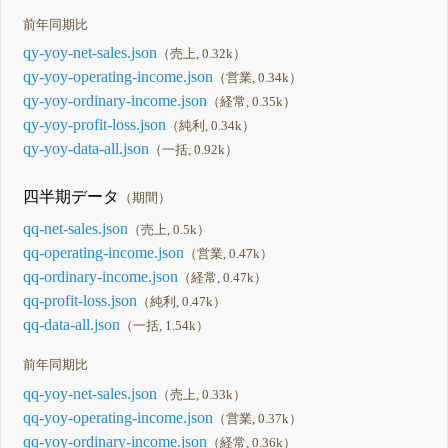
前年同期比
qy-yoy-net-sales.json
（売上, 0.32k）
qy-yoy-operating-income.json
（営業, 0.34k）
qy-yoy-ordinary-income.json
（経常, 0.35k）
qy-yoy-profit-loss.json
（純利, 0.34k）
qy-yoy-data-all.json
（一括, 0.92k）
四半期データ
（期間）
qq-net-sales.json
（売上, 0.5k）
qq-operating-income.json
（営業, 0.47k）
qq-ordinary-income.json
（経常, 0.47k）
qq-profit-loss.json
（純利, 0.47k）
qq-data-all.json
（一括, 1.54k）
前年同期比
qq-yoy-net-sales.json
（売上, 0.33k）
qq-yoy-operating-income.json
（営業, 0.37k）
qq-yoy-ordinary-income.json
（経常, 0.36k）