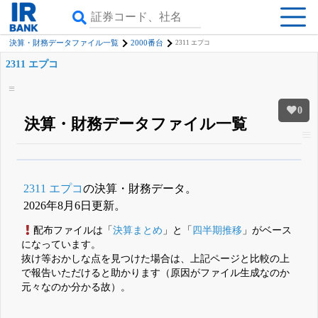
決算・財務データファイル一覧
2000番台
2311 エプコ
2311 エプコ
0
決算・財務データファイル一覧
β版IRBANKでは、
8月24日まで完全無料
四半期業績・決算の進捗
がさらに
詳しく見られる
無料でβ版をはじめる
2311 エプコ
の決算・財務データ。
登録すると永久30%OFFと米株版の先行利用も付きます
2026年8月6日更新。
配布ファイルは「
決算まとめ
」と「
四半期推移
」がベース
になっています。
抜け等おかしな点を見つけた場合は、上記ページと比較の上
で報告いただけると助かります（原因がファイル生成なのか
元々なのか分かる故）。