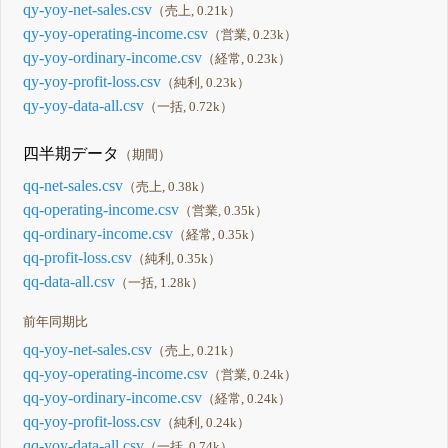
qy-yoy-net-sales.csv
（売上, 0.21k）
qy-yoy-operating-income.csv
（営業, 0.23k）
qy-yoy-ordinary-income.csv
（経常, 0.23k）
qy-yoy-profit-loss.csv
（純利, 0.23k）
qy-yoy-data-all.csv
（一括, 0.72k）
四半期データ
（期間）
qq-net-sales.csv
（売上, 0.38k）
qq-operating-income.csv
（営業, 0.35k）
qq-ordinary-income.csv
（経常, 0.35k）
qq-profit-loss.csv
（純利, 0.35k）
qq-data-all.csv
（一括, 1.28k）
前年同期比
qq-yoy-net-sales.csv
（売上, 0.21k）
qq-yoy-operating-income.csv
（営業, 0.24k）
qq-yoy-ordinary-income.csv
（経常, 0.24k）
qq-yoy-profit-loss.csv
（純利, 0.24k）
qq-yoy-data-all.csv
（一括, 0.74k）