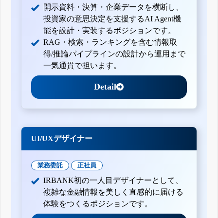
開示資料・決算・企業データを横断し、
投資家の意思決定を支援するAI Agent機
能を設計・実装するポジションです。
RAG・検索・ランキングを含む情報取
得/推論パイプラインの設計から運用まで
一気通貫で担います。
Detail
UI/UXデザイナー
業務委託
正社員
IRBANK初の一人目デザイナーとして、
複雑な金融情報を美しく直感的に届ける
体験をつくるポジションです。