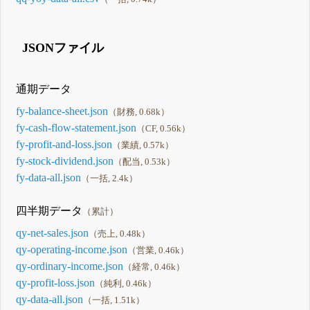
JSONファイル
通期データ
fy-balance-sheet.json
（財務, 0.68k）
fy-cash-flow-statement.json
（CF, 0.56k）
fy-profit-and-loss.json
（業績, 0.57k）
fy-stock-dividend.json
（配当, 0.53k）
fy-data-all.json
（一括, 2.4k）
四半期データ
（累計）
qy-net-sales.json
（売上, 0.48k）
qy-operating-income.json
（営業, 0.46k）
qy-ordinary-income.json
（経常, 0.46k）
qy-profit-loss.json
（純利, 0.46k）
qy-data-all.json
（一括, 1.51k）