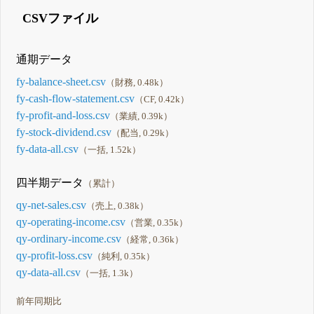
CSVファイル
通期データ
fy-balance-sheet.csv
（財務, 0.48k）
fy-cash-flow-statement.csv
（CF, 0.42k）
fy-profit-and-loss.csv
（業績, 0.39k）
fy-stock-dividend.csv
（配当, 0.29k）
fy-data-all.csv
（一括, 1.52k）
四半期データ
（累計）
qy-net-sales.csv
（売上, 0.38k）
qy-operating-income.csv
（営業, 0.35k）
qy-ordinary-income.csv
（経常, 0.36k）
qy-profit-loss.csv
（純利, 0.35k）
qy-data-all.csv
（一括, 1.3k）
前年同期比