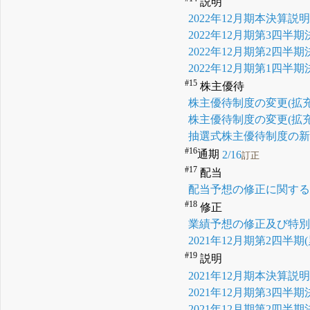
説明
2022年12月期本決算説
2022年12月期第3四半
2022年12月期第2四半
2022年12月期第1四半
#15
株主優待
株主優待制度の変更(拡
株主優待制度の変更(拡
抽選式株主優待制度の
#16
通期
2/16
訂正
#17
配当
配当予想の修正に関す
#18
修正
業績予想の修正及び特
2021年12月期第2四
#19
説明
2021年12月期本決算説
2021年12月期第3四半
2021年12月期第2四半