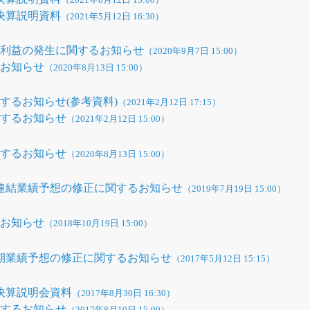
期決算説明資料
（2021年5月12日 16:30）
別利益の発生に関するお知らせ
（2020年9月7日 15:00）
るお知らせ
（2020年8月13日 15:00）
するお知らせ(参考資料)
（2021年2月12日 17:15）
関するお知らせ
（2021年2月12日 15:00）
関するお知らせ
（2020年8月13日 15:00）
半期連結業績予想の修正に関するお知らせ
（2019年7月19日 15:00）
るお知らせ
（2018年10月19日 15:00）
半期業績予想の修正に関するお知らせ
（2017年5月12日 15:15）
期決算説明会資料
（2017年8月30日 16:30）
関するお知らせ