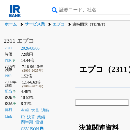
ホーム
サービス業
エプコ
適時開示（TDNET）
2311 エプコ
2311
2026/08/06
時価
72億円
PER
14.44倍
予
2009年
7.18-96.15倍
エプコ（231
以降
（2009-2025年）
PBR
1.52倍
2009年
1.14-6.63倍
以降
（2009-2025年）
β版IRBANKでは、
8月
配当
4.48%
予
ROE
10.53%
予
無料
ROA
8.31%
予
登録すると永久30%
資料
有報
大量
適時
Link
IR
決算
業績
四半期
価値
決算関連資料
CSV,JSON