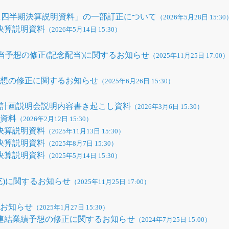
月期第1四半期決算説明資料」の一部訂正について
（2026年5月28日 15:30
期決算説明資料
（2026年5月14日 15:30）
期)配当予想の修正(記念配当)に関するお知らせ
（2025年11月25日 17:00
績予想の修正に関するお知らせ
（2025年6月26日 15:30）
経営計画説明会説明内容書き起こし資料
（2026年3月6日 15:30）
明資料
（2026年2月12日 15:30）
期決算説明資料
（2025年11月13日 15:30）
期決算説明資料
（2025年8月7日 15:30）
期決算説明資料
（2025年5月14日 15:30）
充)に関するお知らせ
（2025年11月25日 17:00）
るお知らせ
（2025年1月27日 15:30）
半期連結業績予想の修正に関するお知らせ
（2024年7月25日 15:00）