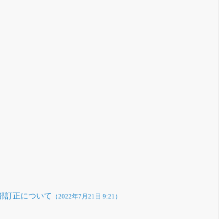
部訂正について
（2022年7月21日 9:21）