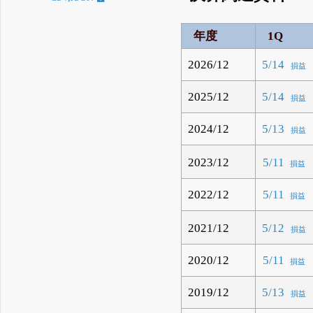
年度
1Q
2026/12
5/14
損益
2025/12
5/14
損益
2024/12
5/13
損益
2023/12
5/11
損益
2022/12
5/11
損益
2021/12
5/12
損益
2020/12
5/11
損益
2019/12
5/13
損益