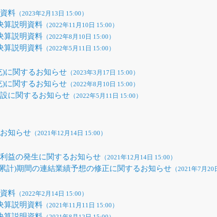
明資料
（2023年2月13日 15:00）
期決算説明資料
（2022年11月10日 15:00）
期決算説明資料
（2022年8月10日 15:00）
期決算説明資料
（2022年5月11日 15:00）
充)に関するお知らせ
（2023年3月17日 15:00）
充)に関するお知らせ
（2022年8月10日 15:00）
新設に関するお知らせ
（2022年5月11日 15:00）
るお知らせ
（2021年12月14日 15:00）
別利益の発生に関するお知らせ
（2021年12月14日 15:00）
半期(累計)期間の連結業績予想の修正に関するお知らせ
（2021年7月20日
明資料
（2022年2月14日 15:00）
期決算説明資料
（2021年11月11日 15:00）
期決算説明資料
（2021年8月12日 15:00）