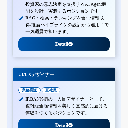
投資家の意思決定を支援するAI Agent機
能を設計・実装するポジションです。
RAG・検索・ランキングを含む情報取
得/推論パイプラインの設計から運用まで
一気通貫で担います。
Detail
UI/UXデザイナー
業務委託
正社員
IRBANK初の一人目デザイナーとして、
複雑な金融情報を美しく直感的に届ける
体験をつくるポジションです。
Detail