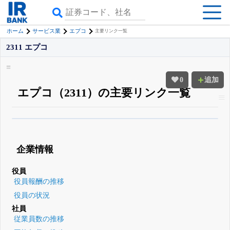
ホーム
サービス業
エプコ
主要リンク一覧
2311 エプコ
0
追加
エプコ（2311）の主要リンク一覧
β版IRBANKでは、
8月24日まで完全無料
四半期業績・決算の進捗
がさらに
詳しく見られる
無料でβ版をはじめる
企業情報
登録すると永久30%OFFと米株版の先行利用も付きます
役員
役員報酬の推移
役員の状況
社員
従業員数の推移