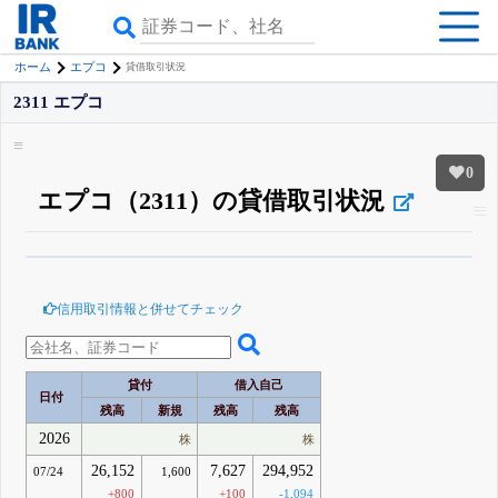
ホーム
エプコ
貸借取引状況
2311 エプコ
0
エプコ（2311）の貸借取引状況
β版IRBANKでは、
8月24日まで完全無料
空売り・信用需給
がさらに詳しく
見られる
無料でβ版をはじめる
信用取引情報と併せてチェック
登録すると永久30%OFFと米株版の先行利用も付きます
貸付
借入自己
日付
残高
新規
残高
残高
2026
株
株
26,152
7,627
294,952
07/24
1,600
+800
+100
-1,094