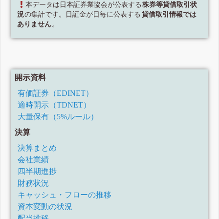
本データは日本証券業協会が公表する
株券等貸借取引状
況
の集計です。日証金が日毎に公表する
貸借取引情報では
ありません
。
開示資料
有価証券（EDINET）
適時開示（TDNET）
大量保有（5%ルール）
決算
決算まとめ
会社業績
四半期進捗
財務状況
キャッシュ・フローの推移
資本変動の状況
配当推移