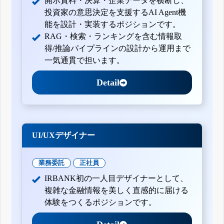
開示資料・決算・企業データを横断し、
投資家の意思決定を支援するAI Agent機
能を設計・実装するポジションです。
RAG・検索・ランキングを含む情報取
得/推論パイプラインの設計から運用まで
一気通貫で担います。
Detail
UI/UXデザイナー
業務委託
正社員
IRBANK初の一人目デザイナーとして、
複雑な金融情報を美しく直感的に届ける
体験をつくるポジションです。