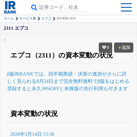
ホーム
サービス業
エプコ
資本変動の状況
2311 エプコ
0
追加
エプコ（2311）の資本変動の状況
β版IRBANKでは、
四半期業績・決算の進捗
がさらに詳
しく見られる
8月24日まで完全無料
無料でβ版をはじめる
登録すると永久30%OFFと米株版の先行利用も付きます
資本変動の状況
2026年5月14日 15:30