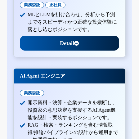
業務委託
正社員
MLとLLMを掛け合わせ、分析から予測
までをスピーディかつ正確な投資体験に
落とし込むポジションです。
Detail
AI Agent エンジニア
業務委託
開示資料・決算・企業データを横断し、
投資家の意思決定を支援するAI Agent機
能を設計・実装するポジションです。
RAG・検索・ランキングを含む情報取
得/推論パイプラインの設計から運用まで