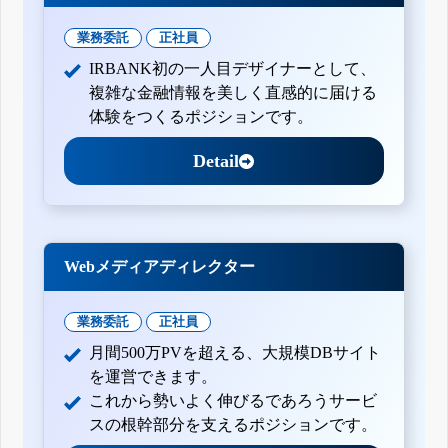
業務委託
正社員
IRBANK初の一人目デザイナーとして、
複雑な金融情報を美しく直感的に届ける
体験をつくるポジションです。
Detail
Webメディアディレクター
業務委託
正社員
月間500万PVを超える、大規模DBサイト
を運営できます。
これから勢いよく伸びるであろうサービ
スの根幹部分を支えるポジションです。