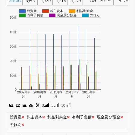
3,607
1,780
1,216
1,279
749
50.1%
70.7%
2016/03
総資産
株主資本
利益剰余金
有利子負債
現金及び預金
のれん
50億
40億
30億
20億
10億
0
2007年9
2009年9
2011年9
2013年9
2015年9
月
月
月
月
月
3
5
10
総資産
株主資本
利益剰余金
有利子負債
現金及び預金
のれん