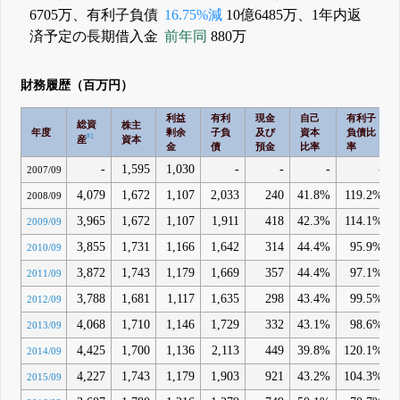
6705万、有利子負債
16.75%減
10億6485万、1年内返
済予定の長期借入金
前年同
880万
財務履歴（百万円）
利益
有利
現金
自己
有利子
総資
株主
年度
剰余
子負
及び
資本
負債比
#1
産
資本
金
債
預金
比率
率
-
1,595
1,030
-
-
-
-
2007/09
4,079
1,672
1,107
2,033
240
41.8%
119.2%
2008/09
3,965
1,672
1,107
1,911
418
42.3%
114.1%
2009/09
3,855
1,731
1,166
1,642
314
44.4%
95.9%
2010/09
3,872
1,743
1,179
1,669
357
44.4%
97.1%
2011/09
3,788
1,681
1,117
1,635
298
43.4%
99.5%
2012/09
4,068
1,710
1,146
1,729
332
43.1%
98.6%
2013/09
4,425
1,700
1,136
2,113
449
39.8%
120.1%
2014/09
4,227
1,743
1,179
1,903
921
43.2%
104.3%
2015/09