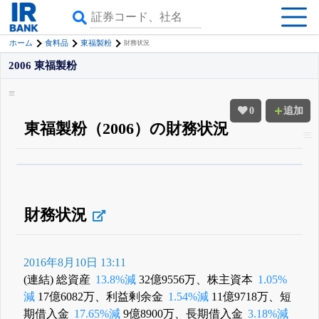
ホーム
食料品
東福製粉
財務状況
2006 東福製粉
0
追加
東福製粉（2006）の財務状況
β版IRBANKでは、
8月24日まで完全無料
四半期業績・決算の進捗
がさらに
詳しく見られる
無料でβ版をはじめる
登録すると永久30%OFFと米株版の先行利用も付きます
財務状況
2016年8月10日 13:11
(連結) 総資産
13.8%減
32億9556万、株主資本
1.05%
減
17億6082万、利益剰余金
1.54%減
11億9718万、短
期借入金
17.65%減
9億8900万、長期借入金
3.18%減