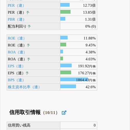
PER（連）
12.73倍
PER（連）
13.85倍
予
PBR（連）
1.31倍
配当利回り
0% (0)
予
ROE（連）
11.88%
ROE（連）
9.45%
予
ROA（連）
4.38%
ROA（連）
4.03%
予
EPS（連）
191.92
円/株
EPS（連）
176.27
予
円/株
BPS（連）
1864.43
円/株
株主資本比率（連）
42.6%
信用取引情報
（10/11）
信用買い残高
0