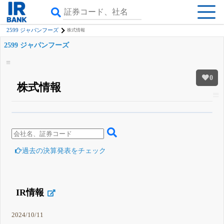
2599 ジャパンフーズ
株式情報
2599 ジャパンフーズ
0
株式情報
β版IRBANKでは、
8月24日まで完全無料
四半期業績・決算の進捗
がさらに
詳しく見られる
無料でβ版をはじめる
登録すると永久30%OFFと米株版の先行利用も付きます
過去の決算発表をチェック
IR情報
2024/10/11