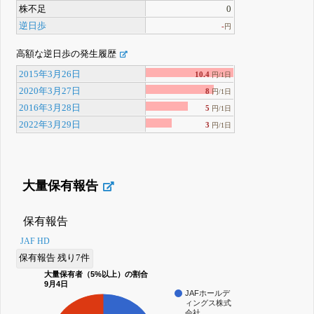
株不足
0
逆日歩
-
円
高額な逆日歩の発生履歴
2015年3月26日
10.4
円/1日
2020年3月27日
8
円/1日
2016年3月28日
5
円/1日
2022年3月29日
3
円/1日
大量保有報告
保有報告
JAF HD
保有報告 残り7件
大量保有者（5%以上）の割合
9月4日
JAFホールデ
ィングス株式
会社