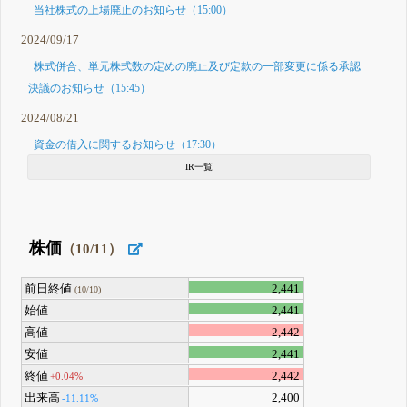
当社株式の上場廃止のお知らせ（15:00）
2024/09/17
株式併合、単元株式数の定めの廃止及び定款の一部変更に係る承認
決議のお知らせ（15:45）
2024/08/21
資金の借入に関するお知らせ（17:30）
IR一覧
株価
（10/11）
前日終値
2,441
(10/10)
始値
2,441
高値
2,442
安値
2,441
終値
2,442
+0.04%
出来高
2,400
-11.11%