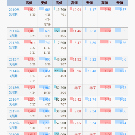
高値
安値
高値
高値
安値
高値
安値
高
2010年
1,029
663
19,700
10.04
6.47
0.89
0.57
3月期
6/30
4/28
7/31
4/24
他2件
2011年
1,080
620
159,700
11.46
6.58
0.88
0.5
3月期
8
3/25
3/15
3/25
2012年
914
740
17,600
8.47
6.86
0.7
0.56
3月期
61
3/27
11/17
4/28
3/21
11/15
2013年
1,160
800
46,200
11.92
8.22
0.87
0.6
3月期
16
3/29
5/30
3/27
2014年
1,600
1,051
223,800
15.96
10.48
1.08
0.71
3月期
60
7/12
4/16
4/23
7/11
2015年
1,348
1,060
52,200
赤字
赤字
0.92
0.72
3月期
74
4/24
10/30
3/26
2016年
1,210
1,059
82,200
13.42
11.74
0.79
0.69
3月期
71
7/27
4/17
7/27
2017年
1,467
1,090
38,900
9.88
7.34
0.88
0.66
3月期
81
3/27
6/27
5/19
2018年
1,645
1,275
57,900
12.05
9.34
0.95
0.74
3月期
89
1/30
4/19
1/30
2019年
1,615
1,060
129,900
赤字
赤字
0.99
0.65