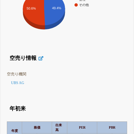
その他
49.4%
50.6%
空売り情報
空売り機関
UBS AG
年初来
出来
株価
PER
PBR
高
年度