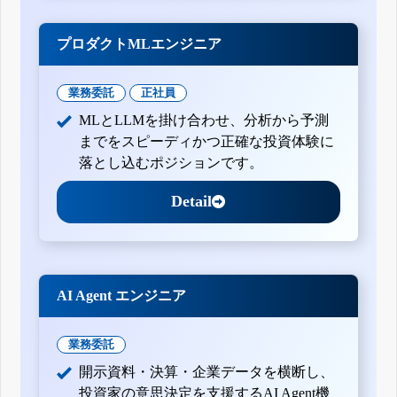
プロダクトMLエンジニア
業務委託
正社員
MLとLLMを掛け合わせ、分析から予測
までをスピーディかつ正確な投資体験に
落とし込むポジションです。
Detail
AI Agent エンジニア
業務委託
開示資料・決算・企業データを横断し、
投資家の意思決定を支援するAI Agent機