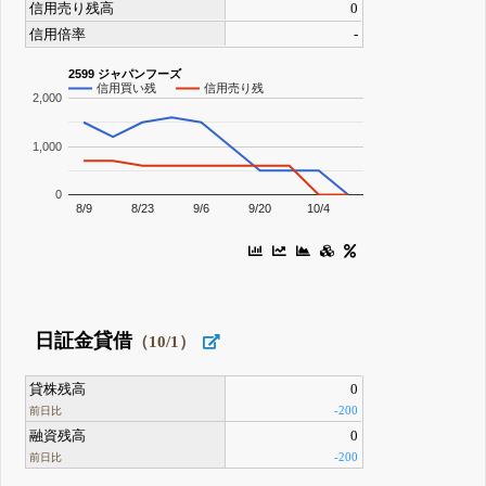
信用売り残高
0
信用倍率
-
2599 ジャパンフーズ
信用買い残
信用売り残
2,000
1,000
0
8/9
8/23
9/6
9/20
10/4
日証金貸借
（10/1）
貸株残高
0
-200
前日比
融資残高
0
-200
前日比